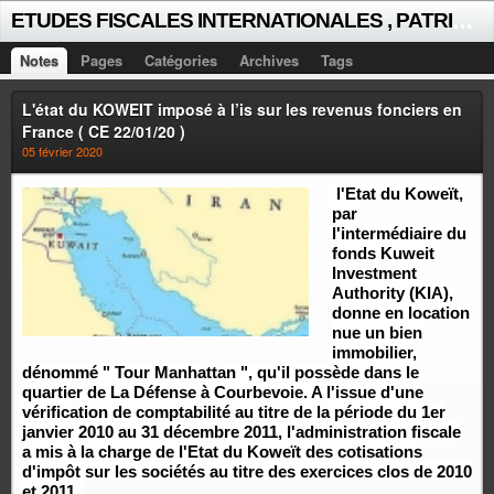
E
TUDES FISCALES INTERNATIONALES , PATRICK MICHAUD
Notes
Pages
Catégories
Archives
Tags
L'état du KOWEIT imposé à l’is sur les revenus fonciers en
France ( CE 22/01/20 )
05 février 2020
l'Etat du Koweït,
par
l'intermédiaire du
fonds Kuweit
Investment
Authority (KIA),
donne en location
nue un bien
immobilier,
dénommé " Tour Manhattan ", qu'il possède dans le
quartier de La Défense à Courbevoie. A l'issue d'une
vérification de comptabilité au titre de la période du 1er
janvier 2010 au 31 décembre 2011, l'administration fiscale
a mis à la charge de l'Etat du Koweït des cotisations
d'impôt sur les sociétés au titre des exercices clos de 2010
et 2011.