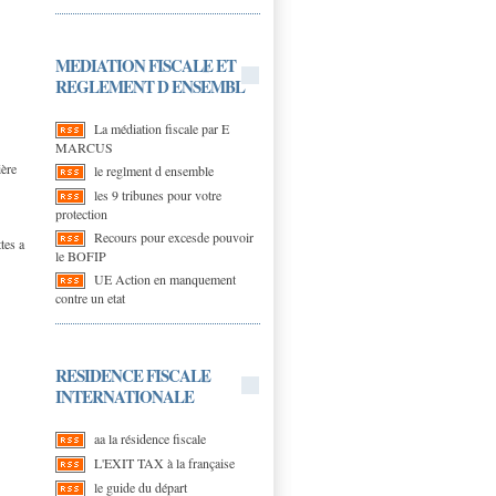
MEDIATION FISCALE ET
REGLEMENT D ENSEMBL
La médiation fiscale par E
MARCUS
ière
le reglment d ensemble
les 9 tribunes pour votre
protection
Recours pour excesde pouvoir
tes a
le BOFIP
UE Action en manquement
contre un etat
RESIDENCE FISCALE
INTERNATIONALE
aa la résidence fiscale
L'EXIT TAX à la française
le guide du départ