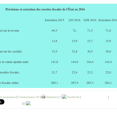
Prévisions et exécution des recettes fiscales de l’État en 2016
Exécution 2015
LFI 2016
LFR 2016
Exécution 201
et sur le revenu
69,3
72,
71,5
71,8
13,8
15,9
15,7
15,9
et sur les sociétés
33,5
32,8
30,5
30,0
r la valeur ajoutée nette
141,8
144,6
144,4
144,4
recettes fiscales,
21,7
22,4
23,2
22,0
s fiscales nettes
280,1
287,9
285,3
284,1
en permanent
|
Commentaires (0)
|
Imprimer
|
|
Facebook
|
|
|
|
|