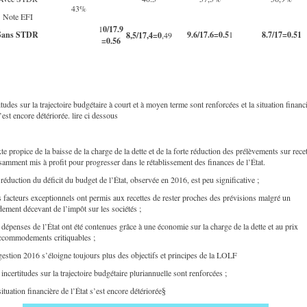
43%
Note EFI
1
0/17.9
Sans STDR
9.6/17.6=0.5
1
8.7/17=0.51
8,5/17,4=0
,49
=0.56
itudes sur la trajectoire budgétaire à court et à moyen terme sont renforcées et la situation financ
s’est encore détériorée. lire ci dessous
e propice de la baisse de la charge de la dette et de la forte réduction des prélèvements sur recet
isamment mis à profit pour progresser dans le rétablissement des finances de l’État.
 réduction du déficit du budget de l’État, observée en 2016, est peu significative ;
s facteurs exceptionnels ont permis aux recettes de rester proches des prévisions malgré un
dement décevant de l’impôt sur les sociétés ;
s dépenses de l’État ont été contenues grâce à une économie sur la charge de la dette et au prix
ccommodements critiquables ;
 gestion 2016 s’éloigne toujours plus des objectifs et principes de la LOLF
 incertitudes sur la trajectoire budgétaire pluriannuelle sont renforcées ;
situation financière de l’État s’est encore détériorée
§