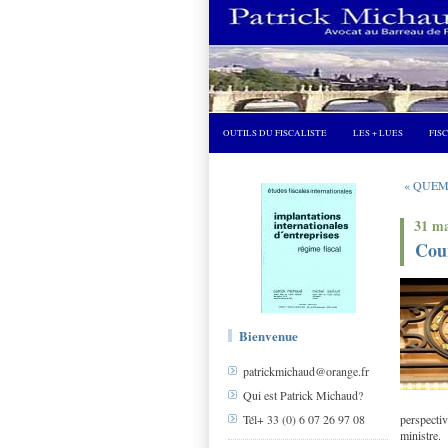
OUTILS DU FISCALISTE
LES + LUES
FIS
« QUEMEN
31 ma
Cou
Bienvenue
patrickmichaud@orange.fr
Qui est Patrick Michaud?
perspecti
Tél+ 33 (0) 6 07 26 97 08
ministre.