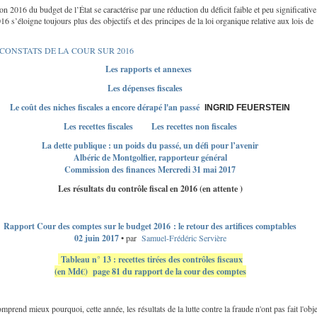
n 2016 du budget de l’État se caractérise par une réduction du déficit faible et peu significative
16 s’éloigne toujours plus des objectifs et des principes de la loi organique relative aux lois de
 CONSTATS DE LA COUR SUR 2016
Les rapports et annexes
Les dépenses fiscales
Le coût des niches fiscales a encore dérapé l'an passé
INGRID FEUERSTEIN
Les recettes fiscales
Les recettes non fiscales
La dette publique : un poids du passé, un défi pour l’avenir
Albéric de Montgolfier, rapporteur général
Commission des finances Mercredi 31 mai 2017
Les résultats du contrôle fiscal en 2016 (en attente )
Rapport Cour des comptes sur le budget 2016 : le retour des artifices comptables
02 juin 2017
• par
Samuel-Frédéric Servière
Tableau n° 13 : recettes tirées des contrôles fiscaux
(en Md€) page 81 du rapport de la cour des comptes
prend mieux pourquoi, cette année, les résultats de la lutte contre la fraude n'ont pas fait l'obje