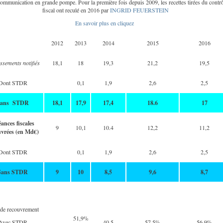
ommunication en grande pompe. Pour la première fois depuis 2009, les recettes tirées du contrô
fiscal ont reculé en 2016 par
INGRID FEUERSTEIN
En savoir plus en cliquez
2012
2013
2014
2015
2016
ssements notifiés
18,1
18
19,3
21,2
19,5
Dont STDR
0,1
1,9
2,6
2,5
Sans STDR
18,1
17,9
17,4
18.6
17
ances fiscales
9
10,1
10.4
12,2
11,2
uvrées (en Md€)
Dont STDR
0,1
1,9
2,6
2,5
Sans STDR
9
10
8,5
9,6
8,7
de recouvrement
51,9%
Avec STDR
40.5
57,5%
56,9%