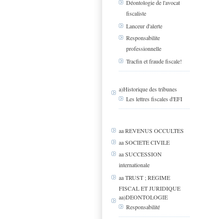
Déontologie de l'avocat
fiscaliste
Lanceur d'alerte
Responsabilite
professionnelle
Tracfin et fraude fiscale!
a)Historique des tribunes
Les lettres fiscales d'EFI
aa REVENUS OCCULTES
aa SOCIETE CIVILE
aa SUCCESSION
internationale
aa TRUST ; REGIME
FISCAL ET JURIDIQUE
aa)DEONTOLOGIE
Responsabilité