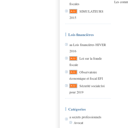
Les comme
fiscales
SIMULATEURS
2015
Lois financières
aa Lois financières HIVER
2016
Loi sur la fraude
fiscale
Observatoire
économique et fiscal EFI
Sécurité sociale:loi
pour 2019
Catégories
a secrets professionnels
Avocat