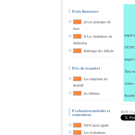
Frais financiers
aI Les principes de
base
impôt n
II Les limitations de
déduction
TICPE
Rabotage des déficits
Impôt n
Prix de transfert
Taxe su
Les imprimés,les
Autres 
BOFIP
les tribunes
Recette
Evaluation:métodes et
16:51 |
Li
contentieux
ISF/Calcul rapide
Les évaluations