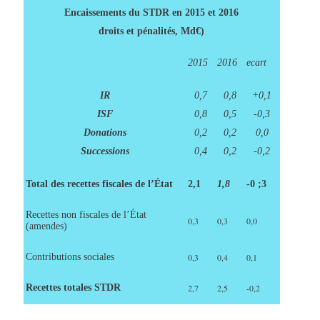
Encaissements du STDR en 2015 et 2016
droits et pénalités, Md€)
2015
2016
ecart
IR
0,7
0,8
+0,1
ISF
0,8
0,5
-0,3
Donations
0,2
0,2
0,0
Successions
0,4
0,2
-0,2
Total des recettes fiscales de l’État
2,1
1,8
-0 ;3
Recettes non fiscales de l’État
0,3
0,3
0,0
(amendes)
Contributions sociales
0,3
0,4
0,1
Recettes totales STDR
2,7
2,5
-0,2