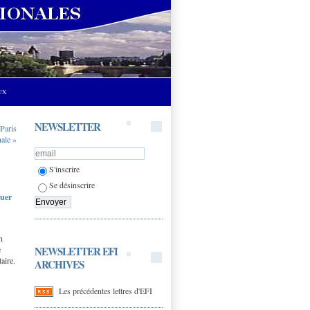
UX
NEWSLETTER
Paris
nale »
S'inscrire
Se désinscrire
quer
u
n
NEWSLETTER EFI
e
aire.
ARCHIVES
Les précédentes lettres d'EFI