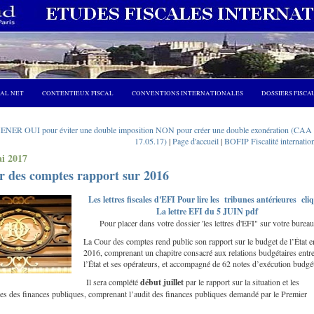
CAL NET
CONTENTIEUX FISCAL
CONVENTIONS INTERNATIONALES
DOSSIERS FISCA
ER OUI pour éviter une double imposition NON pour créer une double exonération (CAA 
17.05.17)
|
Page d'accueil
|
BOFIP Fiscalité internatio
i 2017
r des comptes rapport sur 2016
Les lettres fiscales d'EFI Pour lire les tribunes antérieures cli
La lettre EFI du 5 JUIN pdf
Pour placer dans votre dossier 'les lettres d'EFI" sur votre burea
La Cour des comptes rend public son rapport sur le budget de l’État e
2016, comprenant un chapitre consacré aux relations budgétaires entr
l’État et ses opérateurs, et accompagné de 62 notes d’exécution budgét
Il sera complété
début juillet
par le rapport sur la situation et les
ves des finances publiques, comprenant l’audit des finances publiques demandé par le Premier