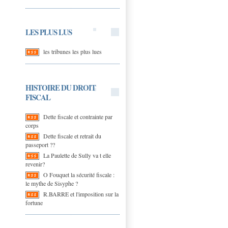
LES PLUS LUS
les tribunes les plus lues
HISTOIRE DU DROIT
FISCAL
Dette fiscale et contrainte par
corps
Dette fiscale et retrait du
passeport ??
La Paulette de Sully va t elle
revenir?
O Fouquet la sécurité fiscale :
le mythe de Sisyphe ?
R.BARRE et l'imposition sur la
fortune