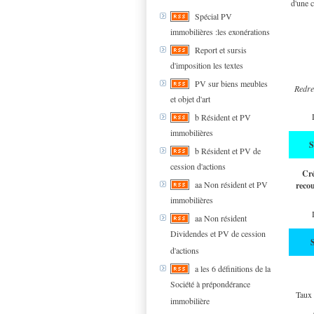
d'une c
Spécial PV
immobilières :les exonérations
Report et sursis
d'imposition les textes
PV sur biens meubles
Redre
et objet d'art
b Résident et PV
immobilières
b Résident et PV de
cession d'actions
Cré
aa Non résident et PV
reco
immobilières
aa Non résident
Dividendes et PV de cession
d'actions
a les 6 définitions de la
Société à prépondérance
Taux 
immobilière