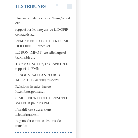
LES TRIBUNES
Une societe de personne étrangère est
elle...
rapport sur les moyens de la DGFiP
consacrés à...
REMISE EN CAUSE DU REGIME
HOLDING . France art...
LE BON IMPOT : assiette large et
taux faible /...
TURGOT, SULLY, COLBERT et le
rapport du FMI(...
lE NOUVEAU LANCEUR D
ALERTE TRACFIN :d'abord...
Relations fiscales franco-
luxembourgeoises...
SIMPLIFICATION DU RESCRIT
VALEUR pour les PME
Fiscalité des successions
internationales...
Régime du contrôle des prix de
transfert