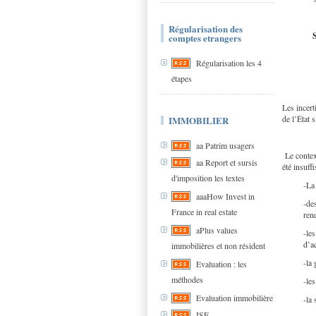
Régularisation des
comptes etrangers
Régularisation les 4
étapes
Les incert
de l’État 
IMMOBILIER
aa Patrim usagers
Le context
aa Report et sursis
été insuff
d'imposition les textes
-La
aaaHow Invest in
-de
France in real estate
ren
aPlus values
-le
d’a
immobilières et non résident
-la
Evaluation : les
méthodes
-les
Evaluation immobilière
-la 
ISF