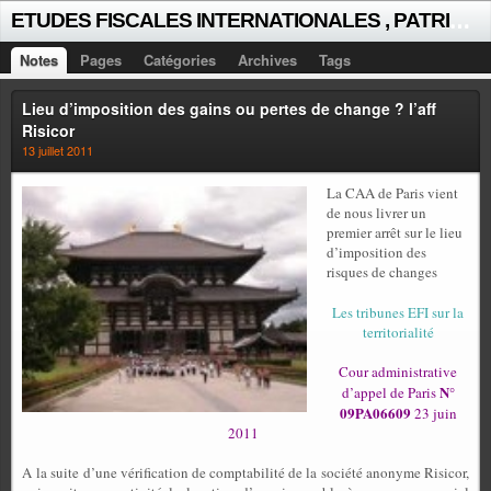
E
TUDES FISCALES INTERNATIONALES , PATRICK MICHAUD
Notes
Pages
Catégories
Archives
Tags
Lieu d’imposition des gains ou pertes de change ? l’aff
Risicor
13 juillet 2011
La CAA de Paris vient
de nous livrer un
premier arrêt sur le lieu
d’imposition des
risques de changes
Les tribunes EFI sur la
territorialité
Cour administrative
N°
d’appel de Paris
09PA06609
23 juin
2011
A la suite d’une vérification de comptabilité de la société anonyme Risicor,