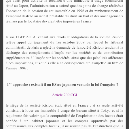
qui avait pour activité la location d’une immeuble à usage commercial
situé au Japon, l’administration a estimé que des gains de change réalisés à
l’occasion de la cession de cet immeuble en 1996 et du remboursement de
l’emprunt destiné au rachat préalable du droit au bail et des aménagements
réalisés par le locataire devaient être imposés en France
la sas DGFP ZETA, venant aux droits et obligations de la société Risicor,
relève appel du jugement du 1er octobre 2009 par lequel le Tribunal
administratif de Paris a rejeté la demande de la société Risicor tendant à la
décharge des compléments d’impôt sur les sociétés et de contribution
supplémentaire à l’impôt sur les sociétés, ainsi que des pénalités afférentes
à ces impositions, auxquels elle a en conséquence été assujettie au titre de
l’année 1996 ;
er
1
approche ; existait il un ES au japon en vertu de la loi française ?
Article 209 CGI
le siège de la société Risicor était situé en France ; si sa seule activité
consistait à louer un immeuble à usage de bureau situé à Tokyo et si la
requérante fait valoir que la comptabilité de l’exploitation des locaux était
confiée à un cabinet japonais et les comptes approuvés par des
commissaires aux comptes locaux, il ne résulte pas de l’instruction que la