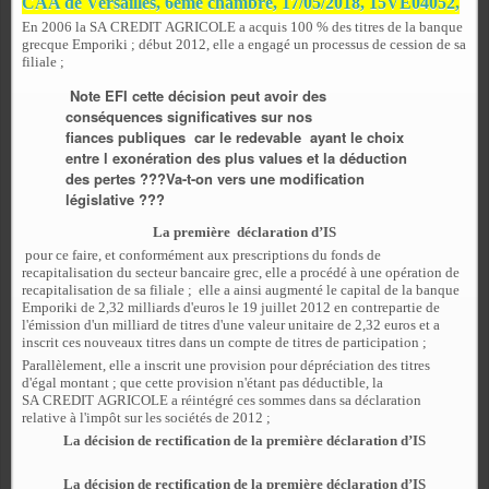
CAA de Versailles, 6ème chambre, 17/05/2018, 15VE04052,
En 2006 la SA CREDIT AGRICOLE a acquis 100 % des titres de la banque
grecque Emporiki ; début 2012, elle a engagé un processus de cession de sa
filiale ;
Note EFI cette décision peut avoir des
conséquences significatives sur nos
fiances publiques car le redevable ayant le choix
entre l exonération des plus values et la déduction
des pertes ???Va-t-on vers une modification
législative ???
La première déclaration d’IS
pour ce faire, et conformément aux prescriptions du fonds de
recapitalisation du secteur bancaire grec, elle a procédé à une opération de
recapitalisation de sa filiale ; elle a ainsi augmenté le capital de la banque
Emporiki de 2,32 milliards d'euros le 19 juillet 2012 en contrepartie de
l'émission d'un milliard de titres d'une valeur unitaire de 2,32 euros et a
inscrit ces nouveaux titres dans un compte de titres de participation ;
Parallèlement, elle a inscrit une provision pour dépréciation des titres
d'égal montant ; que cette provision n'étant pas déductible, la
SA CREDIT AGRICOLE a réintégré ces sommes dans sa déclaration
relative à l'impôt sur les sociétés de 2012 ;
La décision de rectification de la première déclaration d’IS
La décision de rectification de la première déclaration d’IS