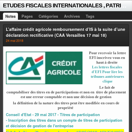
E
TUDES FISCALES INTERNATIONALES , PATRICK MICHAUD
Notes
Pages
Catégories
Archives
Tags
L’affaire crédit agricole remboursement d’IS à la suite d’une
déclaration rectificative (CAA Versailles 17 mai 18)
24 mai 2018
Pour recevoir la lettre
EFI inscrivez vous en
haut à droite
Les lettres fiscales
d'EFI Pour lire les
tribunes antérieures
clique
Le fait de
comptabiliser des titres en de participations et non en titre de placement
est une erreur comptable et non une décision de gestion
la définition de la nature des titres peut être modifiée en cours de
propriété
Conseil d'Etat - 29 mai 2017 - Titres de participation
- Inscription des titres dans un compte de titres de participation
et décision de gestion de l'entreprise