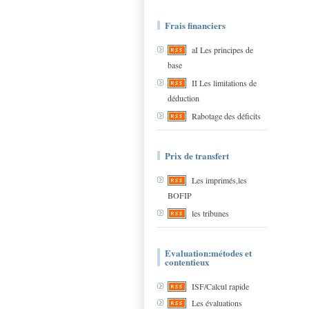
Frais financiers
aI Les principes de
base
II Les limitations de
déduction
Rabotage des déficits
Prix de transfert
Les imprimés,les
BOFIP
les tribunes
Evaluation:métodes et
contentieux
ISF/Calcul rapide
Les évaluations