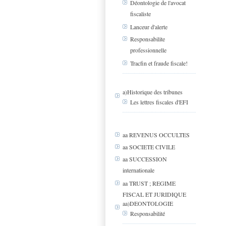
Déontologie de l'avocat
fiscaliste
Lanceur d'alerte
Responsabilite
professionnelle
Tracfin et fraude fiscale!
a)Historique des tribunes
Les lettres fiscales d'EFI
aa REVENUS OCCULTES
aa SOCIETE CIVILE
aa SUCCESSION
internationale
aa TRUST ; REGIME
FISCAL ET JURIDIQUE
aa)DEONTOLOGIE
Responsabilité