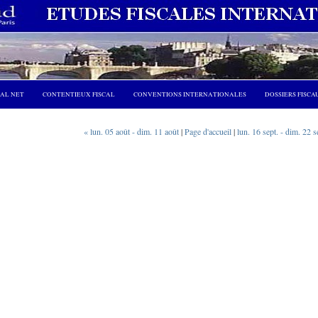
CAL NET
CONTENTIEUX FISCAL
CONVENTIONS INTERNATIONALES
DOSSIERS FISCA
« lun. 05 août - dim. 11 août
|
Page d'accueil
|
lun. 16 sept. - dim. 22 s