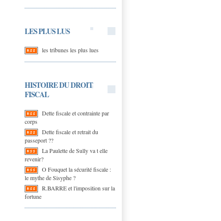
LES PLUS LUS
les tribunes les plus lues
HISTOIRE DU DROIT
FISCAL
Dette fiscale et contrainte par
corps
Dette fiscale et retrait du
passeport ??
La Paulette de Sully va t elle
revenir?
O Fouquet la sécurité fiscale :
le mythe de Sisyphe ?
R.BARRE et l'imposition sur la
fortune