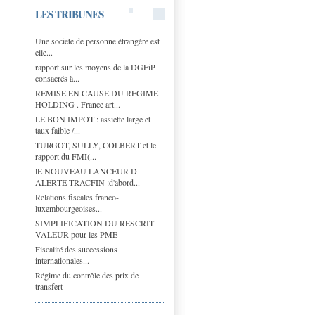
LES TRIBUNES
Une societe de personne étrangère est
elle...
rapport sur les moyens de la DGFiP
consacrés à...
REMISE EN CAUSE DU REGIME
HOLDING . France art...
LE BON IMPOT : assiette large et
taux faible /...
TURGOT, SULLY, COLBERT et le
rapport du FMI(...
lE NOUVEAU LANCEUR D
ALERTE TRACFIN :d'abord...
Relations fiscales franco-
luxembourgeoises...
SIMPLIFICATION DU RESCRIT
VALEUR pour les PME
Fiscalité des successions
internationales...
Régime du contrôle des prix de
transfert