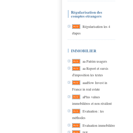
Régularisation des
comptes etrangers
Régularisation les 4
étapes
IMMOBILIER
aa Patrim usagers
aa Report et sursis
d'imposition les textes
aaaHow Invest in
France in real estate
aPlus values
immobilières et non résident
Evaluation : les
méthodes
Evaluation immobilière
ISF