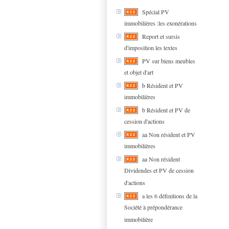
Spécial PV
immobilières :les exonérations
Report et sursis
d'imposition les textes
PV sur biens meubles
et objet d'art
b Résident et PV
immobilières
b Résident et PV de
cession d'actions
aa Non résident et PV
immobilières
aa Non résident
Dividendes et PV de cession
d'actions
a les 6 définitions de la
Société à prépondérance
immobilière