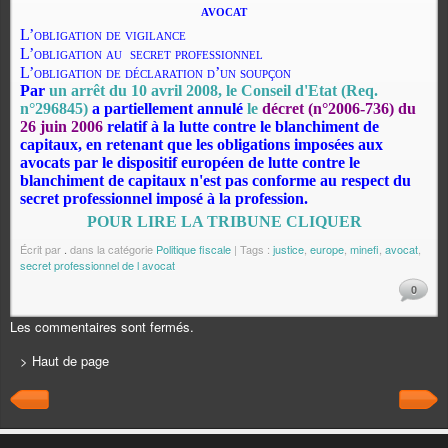
avocat
L’
obligation de vigilance
L’
obligation au
secret professionnel
L’
obligation de déclaration d’un soupçon
Par
un arrêt du 10 avril 2008, le Conseil d'Etat (Req.
n°296845)
a partiellement annulé
le
décret (n°2006-736) du
26 juin 2006
relatif à la lutte contre le blanchiment de
capitaux, en retenant que les obligations imposées aux
avocats par le dispositif européen de lutte contre le
blanchiment de capitaux n'est pas conforme au respect du
secret professionnel imposé à la profession.
POUR LIRE LA TRIBUNE CLIQUER
Écrit par
.
dans la catégorie
Politique fiscale
| Tags :
justice
,
europe
,
minefi
,
avocat
,
secret professionnel de l avocat
0
Les commentaires sont fermés.
> Haut de page