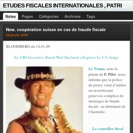
E
TUDES FISCALES INTERNATIONALES , PATRICK MICHAUD
Notes
Pages
Catégories
Archives
Tags
New. coopération suisse en cas de fraude fiscale
08 janvier 2009
BLOOMBERG du 14.01.09
Ex-UBS Executive Raoul Weil Declared a Fugitive by U.S. Judge
Le Temps,
sous la
F. Pilet
plume de
nous
informe que la police
de jersey vient d’arrêter
un ressortissant
genevois complice de
montages de fraude
fiscale
au détriment de
l’Australie.
Le conseiller fiscal