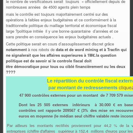
le nombre de versificateurs serait toujours « officiellement depuis de
nombreuses années de 4500 agents plein temps
mais le contrôle est toujours majoritairement centré sur des
opérations à faibles enjeux budgétaires et ce conformément à la
traditionnelle politique du maillage territorial et économique fiscal
large ?politique initiée il y une bonne quarantaine d’années et ce
sans prendre en conséquence les enjeux budgétaires actuels .
Cette politique serait en cours d’assouplissement discret grâce
notamment
à nos robots de
data et de word mining et à Tracfin qui
ne signalerait que les affaires superieures à 1M€.la question
politique est de savoir si le controle fiscal doit
être démocratique pour tous ou ciblé financièrement ou les deux
????
Le
répartition
du contrôle fiscal extern
par montant de redressements
clique
47 900 contrôles externes pour un montant de 7 709 579 mis
Dont les 25 505 externes inférieurs à 30.000 € en bas
contrôles ont rapporte 209567 € (3% des mise en recouvre
euros en moyenne (le médian seul chiffre valable reste inconn
Par ailleurs les montants rectifiés proviennent pour 44,2 % de la 
entreprises (chiffre d'affaires supérieur à 152,4 millions d'euros pour le