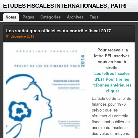
E
TUDES FISCALES INTERNATIONALES , PATRICK MICHAUD
Notes
Pages
Catégories
Archives
Tags
Les statistiques officielles du contrôle fiscal 2017
01 décembre 2018
Pour recevoir la
lettre EFI inscrivez
vous en haut à
droite
Les lettres fiscales
d'EFI Pour lire les
tribunes antérieures
cliquer
L’article 66 de la loi de
finances pour 1976
prévoit que les
résultats du contrôle
fiscal sont publiés en
annexe du fascicule
des voies et moyens.