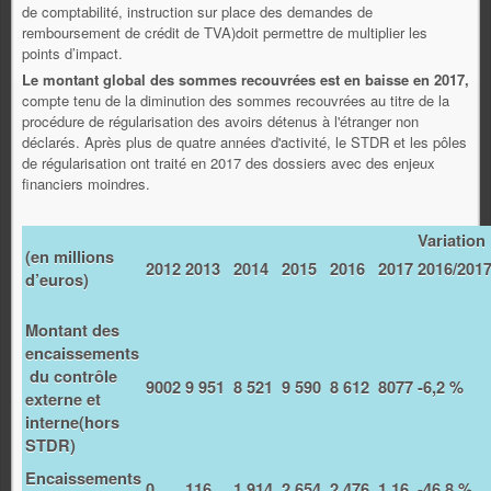
de comptabilité, instruction sur place des demandes de
remboursement de crédit de TVA)doit permettre de multiplier les
points d’impact.
Le montant global des sommes recouvrées est en baisse en 2017,
compte tenu de la diminution des sommes recouvrées au titre de la
procédure de régularisation des avoirs détenus à l'étranger non
déclarés. Après plus de quatre années d'activité, le STDR et les pôles
de régularisation ont traité en 2017 des dossiers avec des enjeux
financiers moindres.
Variation
(en millions
2012
2013
2014
2015
2016
2017
2016/201
d’euros)
Montant des
encaissements
du contrôle
9002
9 951
8 521
9 590
8 612
8077
-6,2 %
externe et
interne(hors
STDR)
Encaissements
0
116
1 914
2 654
2 476
1 16
-46,8 %