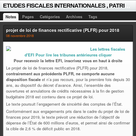
E
TUDES FISCALES INTERNATIONALES , PATRICK MICHAUD
Notes
Pages
Catégories
Archives
Tags
projet de loi de finances rectificative (PLFR) pour 2018
08 novembre 2018
Les lettres fiscales
d'EFI Pour lire les tribunes antérieures cliquer
Pour recevoir la lettre EFI, inscrivez vous en haut à droite
Le projet de loi de finances rectificative (PLFR) pour 2018,
contrairement aux précédents PLFR, ne comporte aucune
disposition fiscale
et n’a pas recours, pour la première fois depuis 30
ans, au dispositif du décret d’avance. Ainsi, l’ensemble des
ouvertures et annulations de crédits nécessaires à la fin de gestion
budgétaire 2018 est contenu dans ce projet de loi.
Le texte poursuit l’engagement de sincérité des comptes de l’État.
Conformément aux engagements pris dans le cadre du projet de loi de
finances pour 2019, le texte prévoit une réduction de l’objectif de
dépense de l’État de 600 millions d’euros, et permet ainsi de confirmer
la cible de 2,6 % de déficit public en 2018.