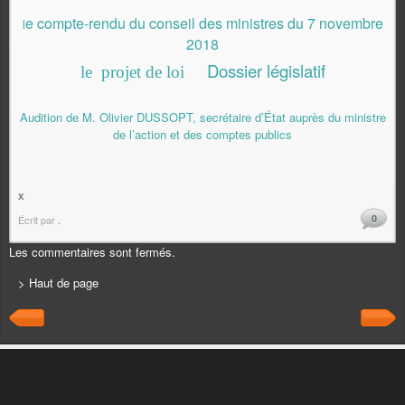
e compte-rendu du conseil des ministres du 7 novembre
l
2018
Dossier législatif
le projet de loi
Audition de M. Olivier DUSSOPT, secrétaire d’État auprès du ministre
de l’action et des comptes publics
x
0
Écrit par
.
Les commentaires sont fermés.
> Haut de page