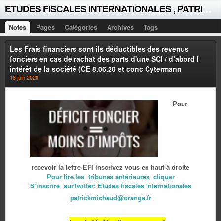
E
TUDES FISCALES INTERNATIONALES , PATRICK MICHAUD
Notes
Pages
Catégories
Archives
Tags
Les Frais financiers sont ils déductibles des revenus
fonciers en cas de rachat des parts d'une SCI / d’abord l
intérêt de la société (CE 8.06.20 et conc Cytermann
18 juin 2020
Pour
recevoir la lettre EFI inscrivez vous en haut à droite
Pour lire les tribunes antérieures cliquer
S’inscrire surTwitter: Etudes fiscales Internationales
patrickmichaud@orange.fr