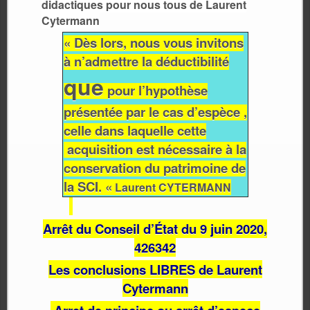
didactiques pour nous tous de Laurent
Cytermann
« Dès lors, nous vous invitons
à n’admettre la déductibilité
que
pour l’hypothèse
présentée par le cas d’espèce
,
celle dans laquelle cette
acquisition est nécessaire à la
conservation du patrimoine de
la SCI. «
Laurent CYTERMANN
Arrêt du Conseil d’État du 9 juin 2020,
426342
Les conclusions LIBRES de Laurent
Cytermann