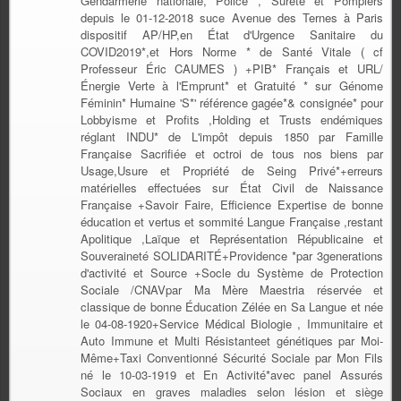
Gendarmerie nationale, Police , Sûreté et Pompiers
depuis le 01-12-2018 suce Avenue des Ternes à Paris
dispositif AP/HP,en État d'Urgence Sanitaire du
COVID2019*,et Hors Norme * de Santé Vitale ( cf
Professeur Éric CAUMES ) +PIB* Français et URL/
Énergie Verte à l'Emprunt* et Gratuité * sur Génome
Féminin* Humaine 'S*' référence gagée*& consignée* pour
Lobbyisme et Profits ,Holding et Trusts endémiques
réglant INDU* de L'impôt depuis 1850 par Famille
Française Sacrifiée et octroi de tous nos biens par
Usage,Usure et Propriété de Seing Privé*+erreurs
matérielles effectuées sur État Civil de Naissance
Française +Savoir Faire, Efficience Expertise de bonne
éducation et vertus et sommité Langue Française ,restant
Apolitique ,Laïque et Représentation Républicaine et
Souveraineté SOLIDARITÉ+Providence *par 3generations
d'activité et Source +Socle du Système de Protection
Sociale /CNAVpar Ma Mère Maestria réservée et
classique de bonne Éducation Zélée en Sa Langue et née
le 04-08-1920+Service Médical Biologie , Immunitaire et
Auto Immune et Multi Résistanteet génétiques par Moi-
Même+Taxi Conventionné Sécurité Sociale par Mon Fils
né le 10-03-1919 et En Activité*avec panel Assurés
Sociaux en graves maladies selon lésion et siège