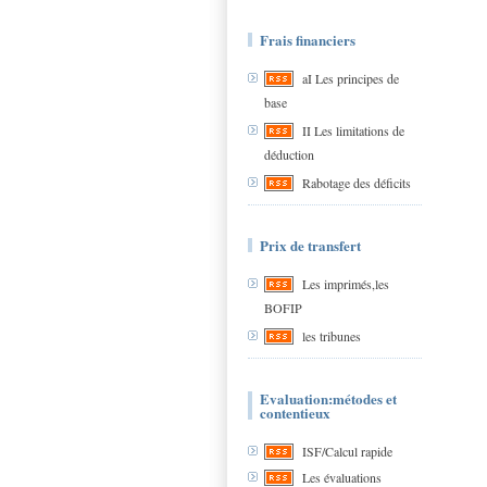
Frais financiers
aI Les principes de
base
II Les limitations de
déduction
Rabotage des déficits
Prix de transfert
Les imprimés,les
BOFIP
les tribunes
Evaluation:métodes et
contentieux
ISF/Calcul rapide
Les évaluations