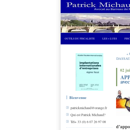
OUTILS DU FISCALISTE
LES + LUES
FIS
«
DASSAUL
02 ju
APP
avec
Bienvenue
patrickmichaud@orange.fr
Qui est Patrick Michaud?
Tél+ 33 (0) 6 07 26 97 08
d’appor