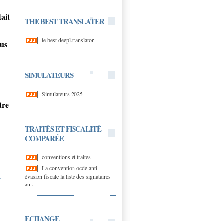
ait
THE BEST TRANSLATER
le best deepl.translator
us
SIMULATEURS
Simulateurs 2025
tre
TRAITÉS ET FISCALITÉ
COMPARÉE
conventions et traites
La convention ocde anti
-
évasion fiscale la liste des signataires
au...
ECHANGE