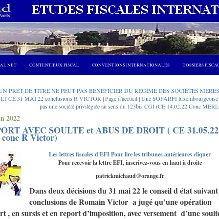
CAL NET
CONTENTIEUX FISCAL
CONVENTIONS INTERNATIONALES
DOSSIERS FISCA
 UN PRET DE TITRE NE PEUT PAS BENEFICIER DU REGIME DES SOCIETES MERES 
T CE 31 MAI 22 conclusions R VICTOR
|
Page d'accueil
|
Une SOPARFI luxembourgeoise 
pas une société privilégiée au sens du 123bis CGI (CE 14.02.22 Conc MER
in 2022
ORT AVEC SOULTE et ABUS DE DROIT ( CE 31.05.22
 conc R Victor)
Les lettres fiscales d'EFI Pour lire les tribunes antérieures cliquer
Pour recevoir la lettre EFI, inscrivez-vous en haut à droite
patrickmichaud@orange.fr
Dans deux décisions du 31 mai 22 le conseil d
état
suivant 
conclusions
de Romain Victor
a jugé qu’une opération
t , en sursis et en report d’imposition, avec versement d’une soult