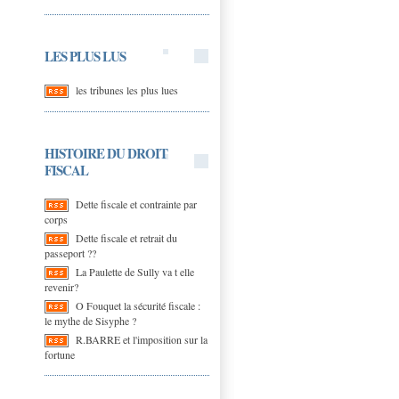
LES PLUS LUS
les tribunes les plus lues
HISTOIRE DU DROIT
FISCAL
Dette fiscale et contrainte par
corps
Dette fiscale et retrait du
passeport ??
La Paulette de Sully va t elle
revenir?
O Fouquet la sécurité fiscale :
le mythe de Sisyphe ?
R.BARRE et l'imposition sur la
fortune