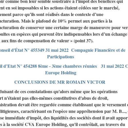
ir comme bon leur semble soustraire à l’impôt des bénéfices qui
ent en soi imposables si les actions étaient cédées sur le marché,
ement parce qu’ils sont réalisés dans le contexte d’une
ucturation. Mais le plafond de 10% permet aux parties à la
ucturation de conserver une certaine marge de manœuvre pour ver
oultes en espèces qui peuvent être indispensables lors d’un échange
s, aux fins de compensation de valeur » (point 37).
nseil d'État N° 455349 31 mai 2022 Compagnie Financière et de
Participations
il d’Etat N° 454288 8ème - 3ème chambres réunies 31 mai 2022
Europe Holding
CONCLUSIONS DE MR ROMAIN VICTOR
uisant de ces constatations qu'alors même que les opérations
t n'étaient pas elles-mêmes constitutives d'abus de droit,
istration devait être regardée comme établissant que le versement 
 litigieuses, caractérisant en l'espèce une appréhension par M. B...,
se immédiate d'impôt, des liquidités des sociétés dont il avait appor
res à la société CVA Europe Holding, qu'il contrôlait, au travers du