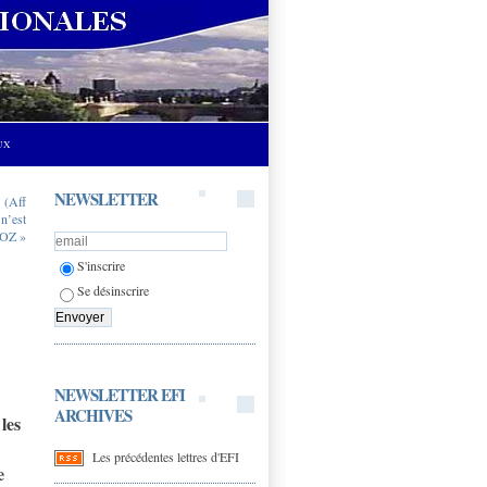
UX
NEWSLETTER
(Aff
n’est
LOZ »
S'inscrire
Se désinscrire
NEWSLETTER EFI
ARCHIVES
les
Les précédentes lettres d'EFI
e