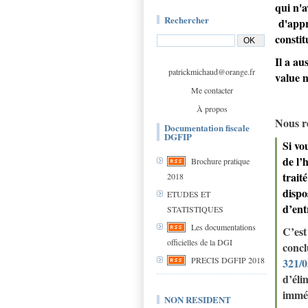
qui n'a
Rechercher
d'appré
constit
Il a au
patrickmichaud@orange.fr
value 
Me contacter
À propos
Nous r
Documentation fiscale
DGFIP
Si vo
de l’
Brochure pratique
trait
2018
dispo
ETUDES ET
d’ent
STATISTIQUES
Les documentations
C’est
officielles de la DGI
concl
PRECIS DGFIP 2018
321/0
d’éli
imméd
NON RESIDENT