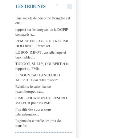
LES TRIBUNES
Une societe de personne étrangère est
elle...
rapport sur les moyens de la DGFiP
consacrés à...
REMISE EN CAUSE DU REGIME
HOLDING . France art...
LE BON IMPOT : assiette large et
taux faible /...
TURGOT, SULLY, COLBERT et le
rapport du FMI(...
lE NOUVEAU LANCEUR D
ALERTE TRACFIN :d'abord...
Relations fiscales franco-
luxembourgeoises...
SIMPLIFICATION DU RESCRIT
VALEUR pour les PME
Fiscalité des successions
internationales...
Régime du contrôle des prix de
transfert