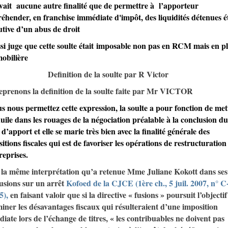
vait aucune autre finalité que de permettre à l’apporteur
hender, en franchise immédiate d'impôt, des liquidités détenues ét
utive d’un abus de droit
ssi juge que cette soulte
était
imposable non pas en RCM mais en pl
mobilière
Definition de la soulte par R Victor
eprenons la definition de la soulte faite par Mr VICTOR
us nous permettez cette expression, la soulte a pour fonction de met
huile dans les rouages de la négociation préalable à la conclusion du
é d’apport et elle se marie très bien avec la finalité générale des
sitions fiscales qui est de favoriser les opérations de restructuration
reprises.
 la même interprétation qu’a retenue Mme Juliane Kokott dans ses
usions sur un arrêt
Kofoed de la CJCE (1ère ch., 5 juil. 2007, n° C
5),
en faisant valoir que si la directive « fusions » poursuit l’objectif
miner les désavantages fiscaux qui résulteraient d’une imposition
iate lors de l’échange de titres, « les contribuables ne doivent pas