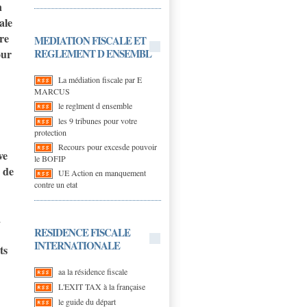
n
ale
re
MEDIATION FISCALE ET
REGLEMENT D ENSEMBL
our
La médiation fiscale par E
MARCUS
le reglment d ensemble
les 9 tribunes pour votre
protection
Recours pour excesde pouvoir
ve
le BOFIP
 de
UE Action en manquement
contre un etat
a
RESIDENCE FISCALE
INTERNATIONALE
ts
aa la résidence fiscale
L'EXIT TAX à la française
le guide du départ