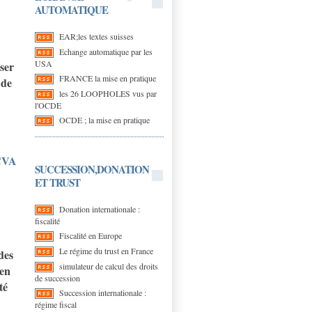
AUTOMATIQUE
EAR;les textes suisses
Echange automatique par les
USA
ser
FRANCE la mise en pratique
 de
les 26 LOOPHOLES vus par
l'OCDE
OCDE ; la mise en pratique
CVA
SUCCESSION,DONATION
ET TRUST
Donation internationale :
fiscalité
Fiscalité en Europe
Le régime du trust en France
des
simulateur de calcul des droits
 en
de succession
té
Succession internationale :
régime fiscal