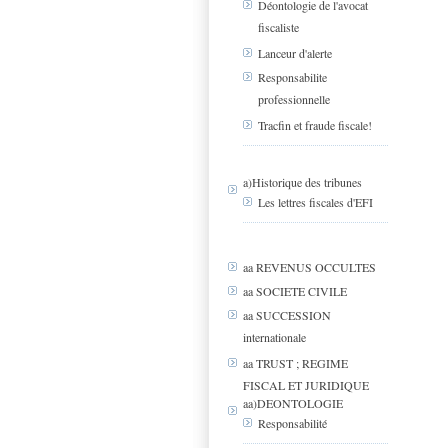
Déontologie de l'avocat
fiscaliste
Lanceur d'alerte
Responsabilite
professionnelle
Tracfin et fraude fiscale!
a)Historique des tribunes
Les lettres fiscales d'EFI
aa REVENUS OCCULTES
aa SOCIETE CIVILE
aa SUCCESSION
internationale
aa TRUST ; REGIME
FISCAL ET JURIDIQUE
aa)DEONTOLOGIE
Responsabilité