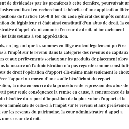
nt de dividendes par les premières à cette dernière, poursuivait u
lusivement fiscal en recherchant le bénéfice d'une application littér
positions de l'article 150-0 B ter du code général des impôts contrai
ention du législateur et était ainsi constitutif d'un abus de droit, la c
trative d'appel n'a ni commis d'erreur de droit, ni inexactement
é les faits soumis à son appréciation.
is, en jugeant que les sommes en litige avaient légalement pu être
s à l'impôt sur le revenu dans la catégorie des revenus de capitaux
rs et aux prélèvements sociaux sur les produits de placement alors
ns la mesure où l'administration n'a pas regardé comme constituti
us de droit l'opération d'apport elle-même mais seulement le choix
rer l'apport au moyen d'une soulte bénéficiant du report
ition, la mise en oeuvre de la procédure de répression des abus de
vait pour seule conséquence la remise en cause, à concurrence de l
 du bénéfice du report d'imposition de la plus-value d'apport et la
ion immédiate de celle-ci à l'impôt sur le revenu et aux prélèvemen
 sur les revenus du patrimoine, la cour administrative d'appel a
 une erreur de droit.