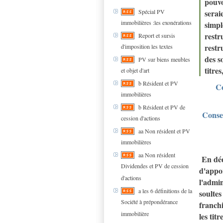
pouvo
serai
Spécial PV
immobilières :les exonérations
simpl
restr
Report et sursis
restr
d'imposition les textes
des s
PV sur biens meubles
titre
et objet d'art
b Résident et PV
Co
immobilières
b Résident et PV de
Conse
cession d'actions
aa Non résident et PV
immobilières
aa Non résident
En déd
Dividendes et PV de cession
d'appor
d'actions
l'admin
a les 6 définitions de la
soultes
Société à prépondérance
franchi
immobilière
les tit