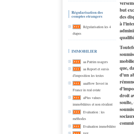
verseme
but exc
Régularisation des
comptes etrangers
des dis
à l'int
Régularisation les 4
adminis
étapes
qualifi
Toutefo
IMMOBILIER
soumise
mobilie
aa Patrim usagers
que, da
aa Report et sursis
d'un ab
d'imposition les textes
rémuné
aaaHow Invest in
d'impos
France in real estate
droit a
aPlus values
soulte,
immobilières et non résident
soumiss
Evaluation : les
sociaux
méthodes
commis
Evaluation immobilière
ISF