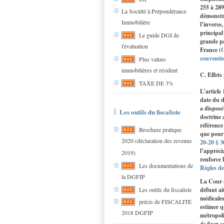
255 à 289
La Société à Prépondérance
démonstra
Immobilière
l’inverse
principal
Le guide DGI de
grande pa
l'évaluation
France (
C
conventio
Plus values
immobilières et résident
C. Effets
TAXE DE 3%
L’article
date du d
a disposé
Les outils du fiscaliste
doctrine 
référence
Brochure pratique
que pour 
2020 (déclaration des revenus
20-20 § 3
l’appréci
2019)
renforce 
Les documentations de
Règles de
la DGFIP
La Cour d
défunt ai
Les outils du fiscaliste
médicales
précis de FISCALITE
estimer q
2018 DGFIP
métropoli
de fixer s