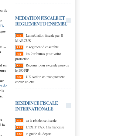
eu de
MEDIATION FISCALE ET
es
REGLEMENT D ENSEMBL
FI-
 que
La médiation fiscale par E
MARCUS
olu …
le reglment d ensemble
à
les 9 tribunes pour votre
protection
Recours pour excesde pouvoir
al en
le BOFIP
ours
UE Action en manquement
nce
contre un etat
es de
 la
e,
RESIDENCE FISCALE
INTERNATIONALE
es
aa la résidence fiscale
l la
L'EXIT TAX à la française
le guide du départ
de