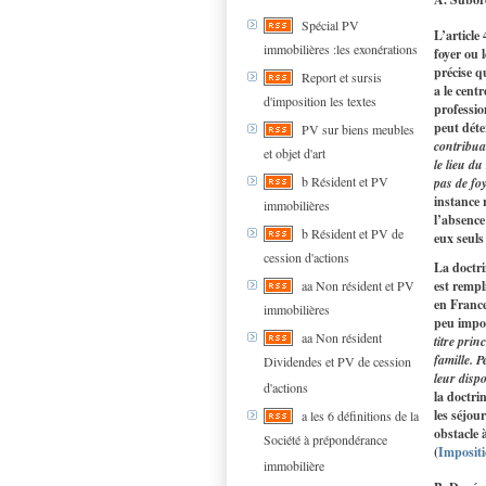
Spécial PV
L’article
immobilières :les exonérations
foyer ou l
précise q
Report et sursis
a le cent
d'imposition les textes
professio
peut déte
PV sur biens meubles
contribua
et objet d'art
le lieu d
b Résident et PV
pas de fo
instance 
immobilières
l’absence
b Résident et PV de
eux seuls
cession d'actions
La doctri
est rempl
aa Non résident et PV
en France 
immobilières
peu impor
aa Non résident
titre prin
famille. 
Dividendes et PV de cession
leur dispo
d'actions
la doctri
les séjour
a les 6 définitions de la
obstacle 
Société à prépondérance
(
Impositi
immobilière