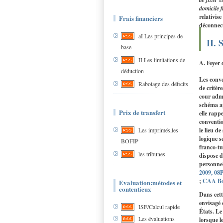
domicile f
relativis
Frais financiers
déconnect
aI Les principes de
II. 
base
II Les limitations de
A. Foyer 
déduction
Les conve
Rabotage des déficits
de critèr
cour admi
schéma ap
Prix de transfert
elle rapp
conventio
le lieu de
Les imprimés,les
logique s
BOFIP
franco‑tu
les tribunes
dispose d
personnel
2009, 08
;
CAA Bo
Evaluation:métodes et
contentieux
Dans cett
envisagé 
ISF/Calcul rapide
États. Le
Les évaluations
lorsque l