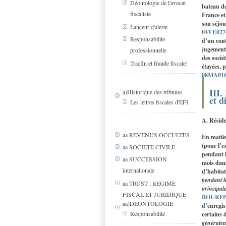
Déontologie de l'avocat
bateau de
fiscaliste
France et
son séjou
Lanceur d'alerte
04VE027
Responsabilite
d’un cont
jugements
professionnelle
des socié
Tracfin et fraude fiscale!
étayées, 
08MA01
III.
a)Historique des tribunes
et d
Les lettres fiscales d'EFI
A. Réside
aa REVENUS OCCULTES
En matièr
(pour l’e
aa SOCIETE CIVILE
pendant l
aa SUCCESSION
mois dans
internationale
d’habitat
pendant l
aa TRUST ; REGIME
principale
FISCAL ET JURIDIQUE
BOI-RFPI
aa)DEONTOLOGIE
d’enregis
Responsabilité
certains 
générateu