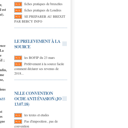
fiches pratiques de bruxelles
r,
l est
fiches pratiques de Londres
t).
SE PREPARER AU BREXIT
PAR BERCY INFO
LE PRELEVEMENT À LA
ence
SOURCE
 La
e
les BOFIP du 23 mars
GI ;
Prélèvement à la source facile
comment déclarer ses revenus de
nfin,
2018...
ême
ne,
iens
NLLE CONVENTION
OCDE ANTI ÉVASION (JO
9655
13.07.18)
st
les textes et etudes
es
Pas d'imposition , pas de
 que
convention