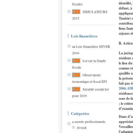
identifié,
fiscales
défaut, à 
SIMULATEURS
appliquan
Tunisie) 
2015
contribua
liens fami
séjours é
Lois financières
B. Articu
aa Lois financières HIVER
La jurisp
2016
résident 
Loi sur la fraude
le lieu du
fiscale
comme rés
qualifie 
Observatoire
la présen
économique et fiscal EFI
fait pas 
2006, 03
Sécurité sociale:loi
résidence
pour 2019
sens de l
; le crit
d’examine
Catégories
Dans d’au
appréciat
a secrets professionnels
Versaille
Avocat
l’adminis