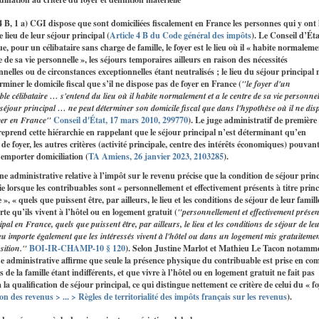
 4 B, 1 a) CGI dispose que sont domiciliées fiscalement en France les personnes qui y ont 
e lieu de leur séjour principal (
Article 4 B du Code général des impôts
). Le Conseil d’Éta
ue, pour un célibataire sans charge de famille, le foyer est le lieu où il « habite normaleme
re de sa vie personnelle », les séjours temporaires ailleurs en raison des nécessités
nnelles ou de circonstances exceptionnelles étant neutralisés ; le lieu du séjour principal 
rminer le domicile fiscal que s’il ne dispose pas de foyer en France (
"le foyer d'un
ble célibataire … s'entend du lieu où il habite normalement et a le centre de sa vie personne
u séjour principal … ne peut déterminer son domicile fiscal que dans l'hypothèse où il ne dis
yer en France"
Conseil d'État, 17 mars 2010, 299770
). Le juge administratif de première
reprend cette hiérarchie en rappelant que le séjour principal n’est déterminant qu’en
 de foyer, les autres critères (activité principale, centre des intérêts économiques) pouvan
 emporter domiciliation (
TA Amiens, 26 janvier 2023, 2103285
).
ne administrative relative à l’impôt sur le revenu précise que la condition de séjour prin
ie lorsque les contribuables sont « personnellement et effectivement présents à titre princ
», « quels que puissent être, par ailleurs, le lieu et les conditions de séjour de leur famill
te qu’ils vivent à l’hôtel ou en logement gratuit (
"personnellement et effectivement présen
cipal en France, quels que puissent être, par ailleurs, le lieu et les conditions de séjour de le
Peu importe également que les intéressés vivent à l'hôtel ou dans un logement mis gratuiteme
sition."
BOI-IR-CHAMP-10 § 120
). Selon Justine Marlot et Mathieu Le Tacon notamm
ne administrative affirme que seule la présence physique du contribuable est prise en co
s de la famille étant indifférents, et que vivre à l’hôtel ou en logement gratuit ne fait pas
à la qualification de séjour principal, ce qui distingue nettement ce critère de celui du « fo
on des revenus > ... > Règles de territorialité des impôts français sur les revenus
).