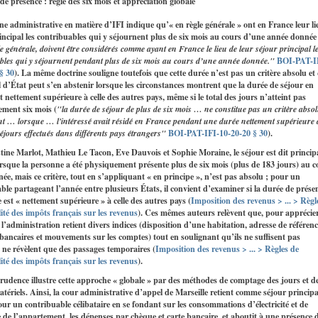
de présence : règle des six mois et appréciation globale
ne administrative en matière d’IFI indique qu’« en règle générale » ont en France leur li
incipal les contribuables qui y séjournent plus de six mois au cours d’une année donnée
 générale, doivent être considérés comme ayant en France le lieu de leur séjour principal l
bles qui y séjournent pendant plus de six mois au cours d’une année donnée."
BOI-PAT-I
§ 30
). La même doctrine souligne toutefois que cette durée n’est pas un critère absolu et
l d’État peut s’en abstenir lorsque les circonstances montrent que la durée de séjour en
t nettement supérieure à celle des autres pays, même si le total des jours n’atteint pas
ement six mois (
"la durée de séjour de plus de six mois … ne constitue pas un critère abs
 … lorsque … l'intéressé avait résidé en France pendant une durée nettement supérieure 
séjours effectués dans différents pays étrangers"
BOI-PAT-IFI-10-20-20 § 30
).
tine Marlot, Mathieu Le Tacon, Eve Dauvois et Sophie Moraine, le séjour est dit princip
rsque la personne a été physiquement présente plus de six mois (plus de 183 jours) au c
ée, mais ce critère, tout en s’appliquant « en principe », n’est pas absolu ; pour un
ble partageant l’année entre plusieurs États, il convient d’examiner si la durée de prése
 est « nettement supérieure » à celle des autres pays (
Imposition des revenus > ... > Règl
alité des impôts français sur les revenus
). Ces mêmes auteurs relèvent que, pour apprécier
 l’administration retient divers indices (disposition d’une habitation, adresse de référenc
 bancaires et mouvements sur les comptes) tout en soulignant qu’ils ne suffisent pas
s ne révèlent que des passages temporaires (
Imposition des revenus > ... > Règles de
alité des impôts français sur les revenus
).
rudence illustre cette approche « globale » par des méthodes de comptage des jours et d
atériels. Ainsi, la cour administrative d’appel de Marseille retient comme séjour principa
ur un contribuable célibataire en se fondant sur les consommations d’électricité et de
 de l’appartement, les dépenses par chèque et carte bancaire, et aboutit à une présence 