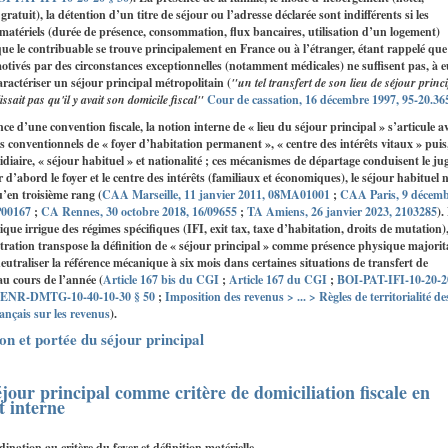
gratuit), la détention d’un titre de séjour ou l’adresse déclarée sont indifférents si les
matériels (durée de présence, consommation, flux bancaires, utilisation d’un logement)
que le contribuable se trouve principalement en France ou à l’étranger, étant rappelé que
otivés par des circonstances exceptionnelles (notamment médicales) ne suffisent pas, à 
caractériser un séjour principal métropolitain (
"un tel transfert de son lieu de séjour princ
ssait pas qu'il y avait son domicile fiscal"
Cour de cassation, 16 décembre 1997, 95-20.36
ce d’une convention fiscale, la notion interne de « lieu du séjour principal » s’articule a
res conventionnels de « foyer d’habitation permanent », « centre des intérêts vitaux » puis
sidiaire, « séjour habituel » et nationalité ; ces mécanismes de départage conduisent le ju
er d’abord le foyer et le centre des intérêts (familiaux et économiques), le séjour habituel 
’en troisième rang (
CAA Marseille, 11 janvier 2011, 08MA01001
;
CAA Paris, 9 décem
P00167
;
CA Rennes, 30 octobre 2018, 16/09655
;
TA Amiens, 26 janvier 2023, 2103285
).
que irrigue des régimes spécifiques (IFI, exit tax, taxe d’habitation, droits de mutation)
tration transpose la définition de « séjour principal » comme présence physique majorita
neutraliser la référence mécanique à six mois dans certaines situations de transfert de
au cours de l’année (
Article 167 bis du CGI
;
Article 167 du CGI
;
BOI-PAT-IFI-10-20-2
ENR-DMTG-10-40-10-30 § 50
;
Imposition des revenus > ... > Règles de territorialité de
ançais sur les revenus
).
ion et portée du séjour principal
éjour principal comme critère de domiciliation fiscale en
t interne
ination au critère du foyer et définition matérielle