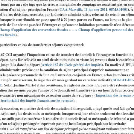
 jours par an ; elle juge que les erreurs marginales de comptage ne remettent pas en caus
tion d’un séjour principal en France (
CAA Marseille, 11 janvier 2011, 08MA01001
). À
, d’autres décisions, recensées par la doctrine administrative, refusent de retenir un séjo
 lorsque le contribuable ne passe que 65 à 70 jours par an en France, ou lorsque la plus
rtie de l’année est passée à l’étranger et qu’aucune habitation personnelle n’est détenu
hamp d’application des conventions fiscales > ... > Champ d’application personnel des
ns fiscales
).
 particuliers en cas de transferts et séjours exceptionnels
 167 CGI organise l’imposition en cas de transfert de domicile à l’étranger en fonction de 
épart, sans lier celle‑ci à un seuil de six mois mais en visant les revenus dont le contribu
 jusqu’à la date du départ (
Article 167 du Code général des impôts
). En matière d’IFI, l
administrative précise que la condition de séjour principal s’apprécie notamment par
 à la présence personnelle de l’un ou l’autre des conjoints en France, selon les mêmes cri
l’impôt sur le revenu, la règle des six mois gardant un caractère indicatif (
BOI-PAT-IFI-
0
). Selon Justine Marlot et ses co‑auteurs, la règle des six mois n’a pas à être retenue po
ation des revenus perçus l’année où le domicile est transféré vers ou hors de France, ce q
le caractère non mécanique de ce seuil en année de « rupture » (
Imposition des revenus > 
 territorialité des impôts français sur les revenus
).
e cassation, en matière de droits de mutation à titre gratuit, a jugé que le seul fait qu’u
t séjourné plus de six mois en métropole, lorsque ce séjour résulte seulement de nécessité
, ne suffit pas à caractériser le transfert du domicile fiscal en métropole : le tribunal a pu
u’un tel séjour prolongé n’exprimait pas une installation principale sur le territoire
tain (
"un tel transfert de son lieu de séjour principal qui ne manifestait nullement son inte
ur le territoire métropolitain … son principal établissement n'établissait pas qu'il y avait son