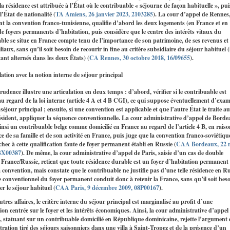
 la résidence est attribuée à l’État où le contribuable « séjourne de façon habituelle », pui
l’État de nationalité (
TA Amiens, 26 janvier 2023, 2103285
). La cour d’appel de Rennes
t la convention franco‑tunisienne, qualifie d’abord les deux logements (en France et en
de foyers permanents d’habitation, puis considère que le centre des intérêts vitaux du
ble se situe en France compte tenu de l’importance de son patrimoine, de ses revenus et
liaux, sans qu’il soit besoin de recourir in fine au critère subsidiaire du séjour habituel (
tant alternés dans les deux États) (
CA Rennes, 30 octobre 2018, 16/09655
).
lation avec la notion interne de séjour principal
rudence illustre une articulation en deux temps : d’abord, vérifier si le contribuable est
au regard de la loi interne (article 4 A et 4 B CGI), ce qui suppose éventuellement d’exa
 séjour principal ; ensuite, si une convention est applicable et que l’autre État le traite au
ident, appliquer la séquence conventionnelle. La cour administrative d’appel de Bord
ainsi un contribuable belge comme domicilié en France au regard de l’article 4 B, en raiso
ce de sa famille et de son activité en France, puis juge que la convention franco‑soviétiqu
échec à cette qualification faute de foyer permanent établi en Russie (
CAA Bordeaux, 22 
BX00387
). De même, la cour administrative d’appel de Paris, saisie d’un cas de double
 France/Russie, retient que toute résidence durable est un foyer d’habitation permanent
a convention, mais constate que le contribuable ne justifie pas d’une telle résidence en R
ère conventionnel du foyer permanent conduit donc à retenir la France, sans qu’il soit bes
r le séjour habituel (
CAA Paris, 9 décembre 2009, 08P00167
).
tres affaires, le critère interne du séjour principal est marginalisé au profit d’une
ion centrée sur le foyer et les intérêts économiques. Ainsi, la cour administrative d’appel
s, statuant sur un contribuable domicilié en République dominicaine, rejette l’argument 
tration tiré des séjours saisonniers dans une villa à Saint‑Tropez et de la présence d’un