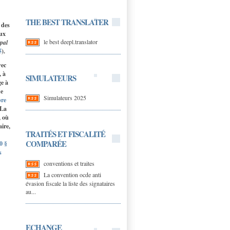
THE BEST TRANSLATER
 des
eux
le best deepl.translator
ipal
5
).
vec
, à
SIMULATEURS
ge à
ne
Simulateurs 2025
bre
 La
, où
ire,
TRAITÉS ET FISCALITÉ
COMPARÉE
0 §
s
conventions et traites
La convention ocde anti
évasion fiscale la liste des signataires
au...
ECHANGE