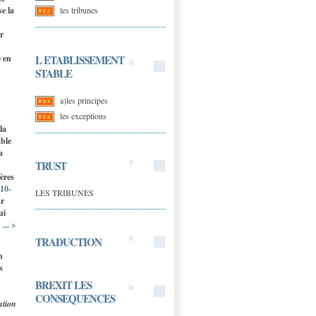
les tribunes
e la
ur
L ETABLISSEMENT
e en
STABLE
a)les principes
les exceptions
la
able
a
TRUST
tères
10-
LES TRIBUNES
ur
ui
... >
TRADUCTION
n
s
BREXIT LES
CONSEQUENCES
ntion