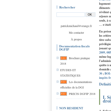
logement 
Rechercher
éléments 
révèlent 
séjours m
seuls, à 
… n'établi
patrickmichaud@orange.fr
En présen
Me contacter
les critè
À propos
titre sub
privilégi
Documentation fiscale
jouant qu
DGFIP
2009, 08
même logi
Brochure pratique
l’adminis
2018
quitte à 
domicile 
ETUDES ET
30
;
BOI-
STATISTIQUES
impôts fr
Les documentations
Définit
officielles de la DGI
PRECIS DGFIP 2018
I. S
droi
NON RESIDENT
A. Subord