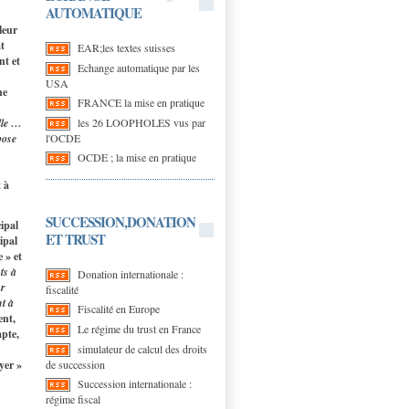
AUTOMATIQUE
leur
t
EAR;les textes suisses
nt et
Echange automatique par les
USA
ne
FRANCE la mise en pratique
les 26 LOOPHOLES vus par
lle …
l'OCDE
pose
OCDE ; la mise en pratique
t à
SUCCESSION,DONATION
cipal
ET TRUST
ipal
e » et
ts à
Donation internationale :
ur
fiscalité
nt à
Fiscalité en Europe
ent,
Le régime du trust en France
mpte,
simulateur de calcul des droits
de succession
yer »
Succession internationale :
régime fiscal