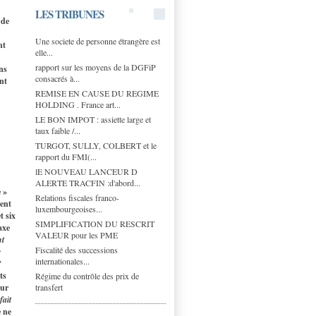
LES TRIBUNES
 de
Une societe de personne étrangère est
nt
elle...
rapport sur les moyens de la DGFiP
ns
consacrés à...
ent
REMISE EN CAUSE DU REGIME
HOLDING . France art...
LE BON IMPOT : assiette large et
taux faible /...
TURGOT, SULLY, COLBERT et le
rapport du FMI(...
lE NOUVEAU LANCEUR D
ALERTE TRACFIN :d'abord...
e »
Relations fiscales franco-
ment
luxembourgeoises...
t six
SIMPLIFICATION DU RESCRIT
axe
VALEUR pour les PME
nt
Fiscalité des successions
e
internationales...
"
ts
Régime du contrôle des prix de
transfert
our
fait
e ne