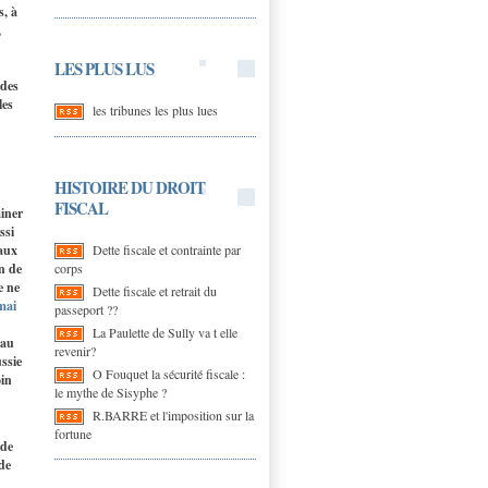
s, à
,
LES PLUS LUS
 des
les
les tribunes les plus lues
HISTOIRE DU DROIT
FISCAL
miner
ssi
eaux
Dette fiscale et contrainte par
n de
corps
e ne
Dette fiscale et retrait du
mai
passeport ??
La Paulette de Sully va t elle
 au
revenir?
ussie
O Fouquet la sécurité fiscale :
oin
le mythe de Sisyphe ?
R.BARRE et l'imposition sur la
fortune
 de
de