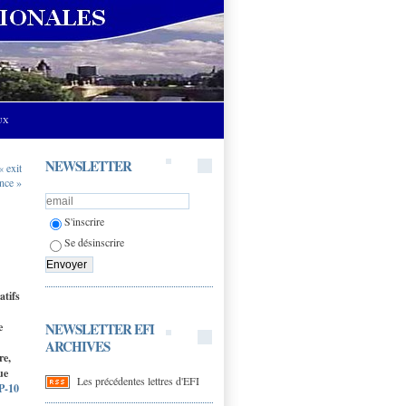
UX
NEWSLETTER
« exit
ance »
S'inscrire
Se désinscrire
atifs
NEWSLETTER EFI
e
ARCHIVES
re,
ue
Les précédentes lettres d'EFI
-10