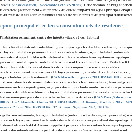
iscal"
Cour de cassation, 16 décembre 1997, 95-20.365
). Cette décision, de rang supérieu
e le caractère prétendument « autonome » du critère temporel du séjour principal lorsqu’i
é du reste de la situation (notamment du centre des intérêts et du principal établissemen
Séjour principal et critères conventionnels de résidence
d’habitation permanent, centre des intérêts vitaux, séjour habituel
ntions fiscales bilatérales substituent, pour départager les doubles résidences, une séqu
es : foyer d’habitation permanent, centre des intérêts vitaux, séjour habituel, nationalité.
nistrative d’appel de Marseille, statuant sur la convention franco‑gabonaise, applique c
rès avoir constaté que le contribuable remplissait les critères internes de l’article 4 B C
elle que la qualité de résident dans les deux États impose de recourir aux critères
nnels, en examinant successivement le foyer permanent, le centre des intérêts vitaux et, e
 séjour habituel puis la nationalité (
CAA Marseille, 11 janvier 2011, 08MA01001
). La m
e retrouve dans les décisions relatives aux conventions franco‑soviétique, franco‑algérien
nisienne ou franco‑portugaise, les juges retenant que toute résidence dont une personne
e manière durable constitue un « foyer d’habitation permanent », avant d’examiner les l
s et économiques pour déterminer le centre des intérêts vitaux (
CAA Paris, 9 décembre
P00167
;
CAA Marseille, 3 février 2011, 08MA01694
;
CA Rennes, 30 octobre 2018, 16/0
rdeaux, 22 mai 2006, 03BX00387
;
TA Amiens, 26 janvier 2023, 2103285
).
e grille conventionnelle, le « séjour habituel » (notion proche du « séjour principal ») n’e
que si ni le foyer permanent ni le centre des intérêts vitaux ne permettent de départager l
 tribunal administratif d’Amiens rappelle, à propos de la convention franco‑portugaise,
e centre des intérêts vitaux ne peut être déterminé ou qu’aucun foyer permanent n’est