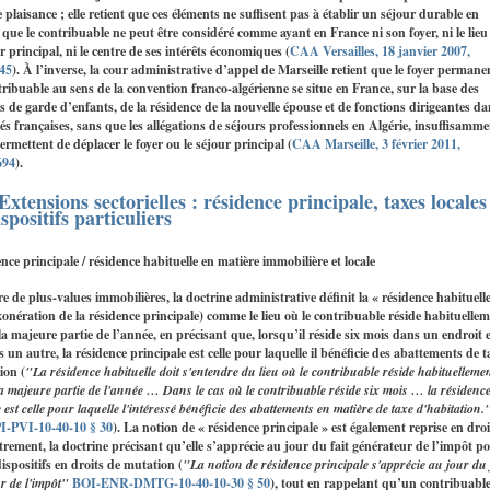
 plaisance ; elle retient que ces éléments ne suffisent pas à établir un séjour durable en
 que le contribuable ne peut être considéré comme ayant en France ni son foyer, ni le lieu
r principal, ni le centre de ses intérêts économiques (
CAA Versailles, 18 janvier 2007,
45
). À l’inverse, la cour administrative d’appel de Marseille retient que le foyer permane
ribuable au sens de la convention franco‑algérienne se situe en France, sur la base des
 de garde d’enfants, de la résidence de la nouvelle épouse et de fonctions dirigeantes da
tés françaises, sans que les allégations de séjours professionnels en Algérie, insuffisamm
permettent de déplacer le foyer ou le séjour principal (
CAA Marseille, 3 février 2011,
694
).
 Extensions sectorielles : résidence principale, taxes locales
ispositifs particuliers
nce principale / résidence habituelle en matière immobilière et locale
e de plus‑values immobilières, la doctrine administrative définit la « résidence habituell
xonération de la résidence principale) comme le lieu où le contribuable réside habituelle
a majeure partie de l’année, en précisant que, lorsqu’il réside six mois dans un endroit e
 un autre, la résidence principale est celle pour laquelle il bénéficie des abattements de t
ion (
"La résidence habituelle doit s'entendre du lieu où le contribuable réside habituelleme
a majeure partie de l'année … Dans le cas où le contribuable réside six mois … la résidenc
 est celle pour laquelle l'intéressé bénéficie des abattements en matière de taxe d'habitation.
-PVI-10-40-10 § 30
). La notion de « résidence principale » est également reprise en droi
trement, la doctrine précisant qu’elle s’apprécie au jour du fait générateur de l’impôt p
dispositifs en droits de mutation (
"La notion de résidence principale s'apprécie au jour du 
r de l'impôt"
BOI-ENR-DMTG-10-40-10-30 § 50
), tout en rappelant qu’un contribuabl