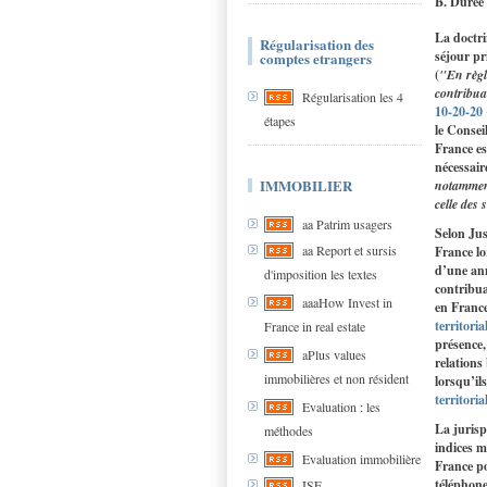
B. Durée 
La doctri
Régularisation des
séjour pr
comptes etrangers
(
"En règle
contribua
Régularisation les 4
10-20-20 
étapes
le Consei
France es
nécessair
IMMOBILIER
notamment
celle des 
aa Patrim usagers
Selon Jus
aa Report et sursis
France lo
d’une ann
d'imposition les textes
contribua
aaaHow Invest in
en France
territori
France in real estate
présence,
aPlus values
relations
immobilières et non résident
lorsqu’il
territori
Evaluation : les
La jurisp
méthodes
indices m
Evaluation immobilière
France po
téléphone
ISF