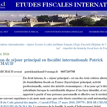
CAL NET
CONTENTIEUX FISCAL
CONVENTIONS INTERNATIONALES
DOSSIERS FISCA
ations internationales : enjeux fiscaux et cadre juridique français
|
Page d'accueil
|
Régime de l’
tax" - transfert du domicile fiscal hors de Fr
i 2026
on de séjour principal en fiscalité internationale Patrick
CHAUD
 MICHAUD avocat patrickmichaud@orange.fr 0607269708
E
n droit interne, le « séjour principal » est un des trois critères altern
de domiciliation fiscale en France (foyer/séjour principal, activité
professionnelle, centre des intérêts économiques) ; il ne joue qu’à titr
subsidiaire lorsque le contribuable dispose d’un foyer identifié, et est
apprécié à partir d’une présence personnelle et effective sur le territoi
ue souvent supérieure à six mois mais sans que cette durée constitue un seuil automatiq
4 B du Code général des impôts
;
Conseil d'État, 17 mars 2010, 299770
;
BOI-IR-CHAMP
OI-PAT-IFI-10-20-20 § 30
). La présence de la famille, le mode d’hébergement (hôtel,