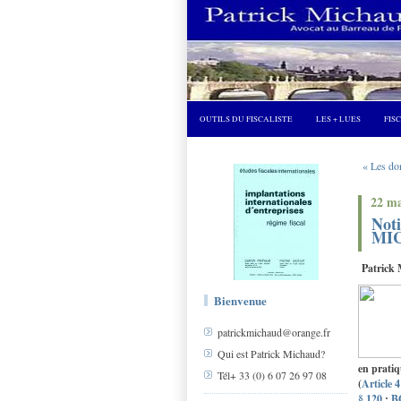
OUTILS DU FISCALISTE
LES + LUES
FIS
« Les don
22 ma
Noti
MI
Patrick
Bienvenue
patrickmichaud@orange.fr
Qui est Patrick Michaud?
en pratiq
Tél+ 33 (0) 6 07 26 97 08
(
Article 
§ 120
;
B