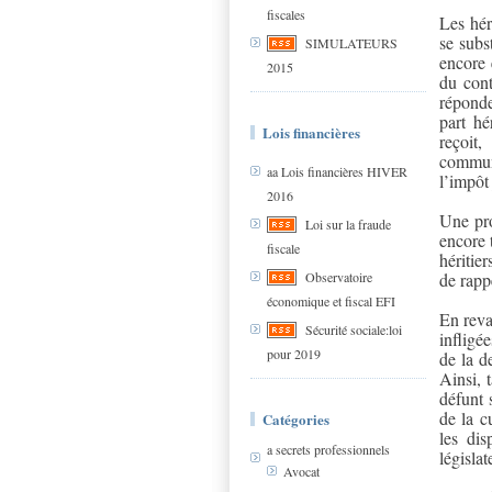
fiscales
Les hér
se subs
SIMULATEURS
encore 
2015
du cont
réponde
part hé
Lois financières
reçoit
communa
aa Lois financières HIVER
l’impôt
2016
Une pro
Loi sur la fraude
encore 
fiscale
héritie
de rapp
Observatoire
économique et fiscal EFI
En reva
Sécurité sociale:loi
infligé
pour 2019
de la d
Ainsi, 
défunt 
de la c
Catégories
les dis
a secrets professionnels
législat
Avocat