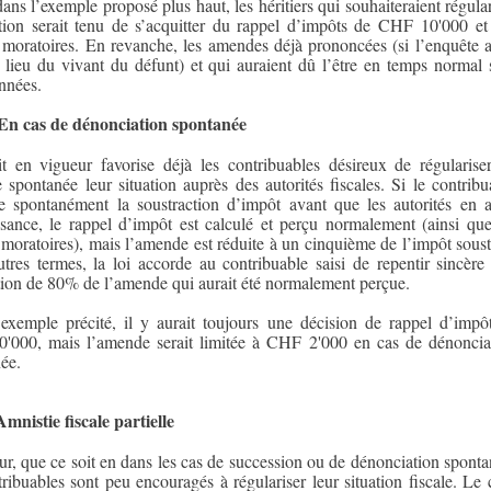
dans l’exemple proposé plus haut, les héritiers qui souhaiteraient régular
ation serait tenu de s’acquitter du rappel d’impôts de CHF 10'000 et
s moratoires. En revanche, les amendes déjà prononcées (si l’enquête a
 lieu du vivant du défunt) et qui auraient dû l’être en temps normal 
nnées.
En cas de dénonciation spontanée
t en vigueur favorise déjà les contribuables désireux de régularise
 spontanée leur situation auprès des autorités fiscales. Si le contribu
 spontanément la soustraction d’impôt avant que les autorités en a
sance, le rappel d’impôt est calculé et perçu normalement (ainsi que
s moratoires), mais l’amende est réduite à un cinquième de l’impôt soustr
tres termes, la loi accorde au contribuable saisi de repentir sincère
ion de 80% de l’amende qui aurait été normalement perçue.
exemple précité, il y aurait toujours une décision de rappel d’impô
'000, mais l’amende serait limitée à CHF 2'000 en cas de dénoncia
ée.
Amnistie fiscale partielle
ur, que ce soit en dans les cas de succession ou de dénonciation sponta
tribuables sont peu encouragés à régulariser leur situation fiscale. Le 