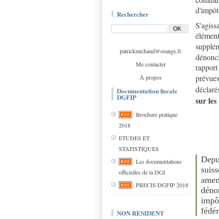
d'impôt
Rechercher
S'agiss
élément
supplé
patrickmichaud@orange.fr
dénonci
Me contacter
rapport
prévues
À propos
déclaré
Documentation fiscale
DGFIP
sur les
Brochure pratique
2018
ETUDES ET
STATISTIQUES
Depu
Les documentations
suis
officielles de la DGI
amen
PRECIS DGFIP 2018
déno
impôt
fédér
NON RESIDENT