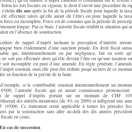
. Selon les lois fiscales en vigueur, le droit d’ouvrir une procédure de ra
dix ans
 s’éteint
après la fin de la période fiscale pour laquelle la taxa
 été effectuée (alors qu’elle aurait dû l’être) ou pour laquelle la taxa
en force est incomplète. Force est de constater que la période de prescrip
êmement longue. Par ce biais, l’autorité fiscale rétablit la situation qui a
aloir en l’absence de soustraction.
cédure de rappel d’impôt incluant la perception d’intérêts morato
pagne bien évidemment d’une sanction pénale. En droit fiscal suisse
uable qui, intentionnellement ou par négligence, fait en sorte qu
n ne soit pas effectuée alors qu’elle devrait l’être ou qu’une taxation en
e soit incomplète est puni d’une amende. En règle générale, l’amende
 l’impôt soustrait, mais elle peut être réduite jusqu’au tiers de ce montan
plée en fonction de la gravité de la faute.
 d’exemple, si le contribuable soustrait intentionnellement un montan
'000, l’autorité fiscale qui en aurait connaissance prononcerait
on de rappel d’impôts portant sur un montant de CHF 10'0
iliserait des intérêts moratoires (de 4% en 2009) et infligerait une am
10'000. Ce traitement serait applicable à toutes les périodes fisc
ées par la soustraction sans aller au-delà des dix années précédent
 fiscale en cours.
En cas de succession