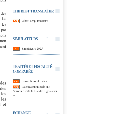
THE BEST TRANSLATER
 des
 les
le best deepl.translator
 les
 par
ions
SIMULATEURS
 non
ment
Simulateurs 2025
TRAITÉS ET FISCALITÉ
COMPARÉE
conventions et traites
bles
La convention ocde anti
 des
évasion fiscale la liste des signataires
les
au...
 les
l et
ECHANGE