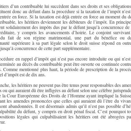
itiers d’un contribuable lui succèdent dans ses droits et ses obligations.
tituent donc au défunt dans la procédure si la taxation de l’impôt n’est
entrée en force. Si la taxation est déjà entrée en force au moment du d
ribuable, les héritiers deviennent les débiteurs de l’impôt. En principe,
nt solidairement des impôts dus par le défunt jusqu’à concurrence de 
réditaire, y compris les avancements d’hoirie. Le conjoint survivant
, du fait de son régime matrimonial, une part du bénéfice ou d
uté supérieure à sa part légale selon le droit suisse répond en outr
 jusqu’à concurrence de cette part supplémentaire.
cédure en rappel d’impôt qui n’est pas encore introduite ou qui n’est
terminée au décès du contribuable peut être ouverte ou continuée contre
rs. Comme mentionné plus haut, la période de prescription de la procé
el d’impôt est de dix ans.
nche, les héritiers ne peuvent pas être tenus pour responsables des ame
es ou qui auraient dû être infligées au défunt selon une célèbre jurisprud
e la Cour Européenne des Droits de l’Homme ayant impliqué la Suiss
tant les amendes prononcées que celles qui auraient dû l’être du vivan
sont abandonnées. Il est désormais admis qu’il n’est pas possible d’hér
ulpabilité du défunt, y compris en droit pénal fiscal. C’est pourquoi to
positions légales qui culpabilisaient les héritiers ont été abrogées pa
eur.