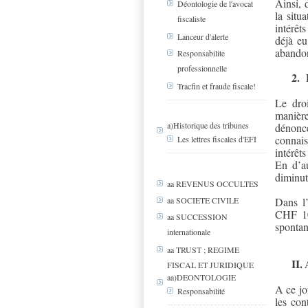
Ainsi, 
Déontologie de l'avocat
la situ
fiscaliste
intérêt
Lanceur d'alerte
déjà eu
abando
Responsabilite
professionnelle
2.
Tracfin et fraude fiscale!
Le droi
manière
a)Historique des tribunes
dénonce
connais
Les lettres fiscales d'EFI
intérêt
En d’au
diminut
aa REVENUS OCCULTES
Dans l’
aa SOCIETE CIVILE
CHF 10
aa SUCCESSION
spontan
internationale
aa TRUST ; REGIME
II.
FISCAL ET JURIDIQUE
aa)DEONTOLOGIE
A ce jo
Responsabilité
les con