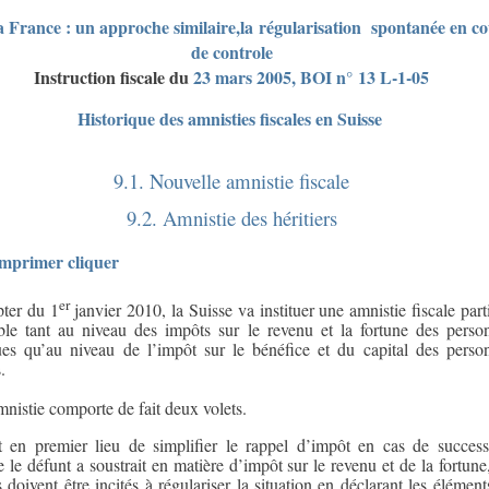
a France : un approche similaire,la régularisation spontanée en c
de controle
Instruction fiscale du
23 mars 2005, BOI n° 13 L-1-05
Historique des amnisties fiscales en Suisse
9.1. Nouvelle amnistie fiscale
9.2. Amnistie des héritiers
imprimer cliquer
er
ter du 1
janvier 2010, la Suisse va instituer une amnistie fiscale parti
ble tant au niveau des impôts sur le revenu et la fortune des perso
es qu’au niveau de l’impôt sur le bénéfice et du capital des perso
.
mnistie comporte de fait deux volets.
it en premier lieu de simplifier le rappel d’impôt en cas de success
 le défunt a soustrait en matière d’impôt sur le revenu et de la fortune,
rs doivent être incités à régulariser la situation en déclarant les élément