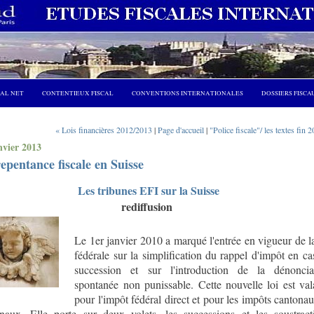
CAL NET
CONTENTIEUX FISCAL
CONVENTIONS INTERNATIONALES
DOSSIERS FISCA
« Lois financières 2012/2013
|
Page d'accueil
|
"Police fiscale"/ les textes fin 
nvier 2013
epentance fiscale en Suisse
Les tribunes EFI sur la Suisse
rediffusion
Le 1er janvier 2010 a marqué l'entrée en vigueur de la
fédérale sur la simplification du rappel d'impôt en ca
succession et sur l'introduction de la dénoncia
spontanée non punissable. Cette nouvelle loi est val
pour l'impôt fédéral direct et pour les impôts cantonau
aux. Elle porte sur deux volets, les successions et les soustract