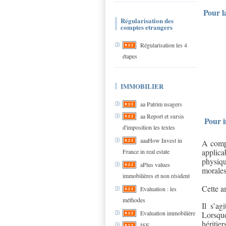
Pour l
Régularisation des
comptes etrangers
Régularisation les 4
étapes
IMMOBILIER
aa Patrim usagers
aa Report et sursis
Pour 
d'imposition les textes
aaaHow Invest in
A comp
applica
France in real estate
physiqu
aPlus values
morales
immobilières et non résident
Cette a
Evaluation : les
méthodes
Il s’ag
Evaluation immobilière
Lorsque
héritie
ISF