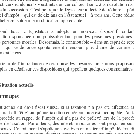
 et leurs rendements soustraits qui leur échoient suite à la dévolution dan
e la succession. C’est pourquoi le législateur a décidé de réduire la pér
el d’impôt – qui est de dix ans en l’état actuel – à trois ans. Cette réduc
tielle constitue une modification appréciable.
ond lieu, le législateur a adopté un nouveau dispositif rendan
iation spontanée non punissable tant pour les personnes physiques
s personnes morales. Désormais, le contribuable – dans un esprit de repe
e – qui se dénonce spontanément n’encourt plus d’amende comme c
ement le cas.
tenu de l’importance de ces nouvelles mesures, nous nous proposon
 plus en détail sur ces dispositions qui appellent quelques commentaires.
Situation actuelle
Principes
at actuel du droit fiscal suisse, si la taxation n’a pas été effectuée (a
aurait dû l’être) ou qu’une taxation entrée en force est incomplète, l’aut
 procède au rappel de l’impôt qui n’a pas été prélevé lors de la procé
re de taxation. Par ailleurs, des intérêts moratoires sont perçus en sus
fiscales. Ce traitement s’applique aussi bien en matière d’impôt fédéral di
revenu
[1]
qu’en matière d’impôt cantonal et communal sur le revenu e