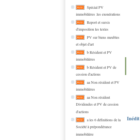
Spécial PV
immobilières :les exonérations
Report et sursis
d'imposition les textes
PV sur biens meubles
et objet d'art
b Résident et PV
immobilières
b Résident et PV de
cession d'actions
aa Non résident et PV
immobilières
aa Non résident
Dividendes et PV de cession
d'actions
Inédit
a les 6 définitions de la
Société à prépondérance
immobilière