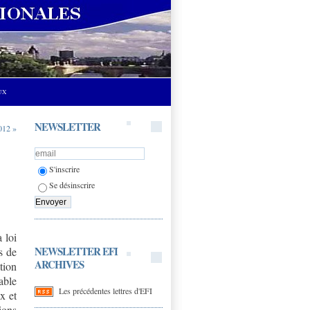
UX
NEWSLETTER
2012 »
S'inscrire
Se désinscrire
 loi
NEWSLETTER EFI
s de
ARCHIVES
tion
able
Les précédentes lettres d'EFI
x et
ions