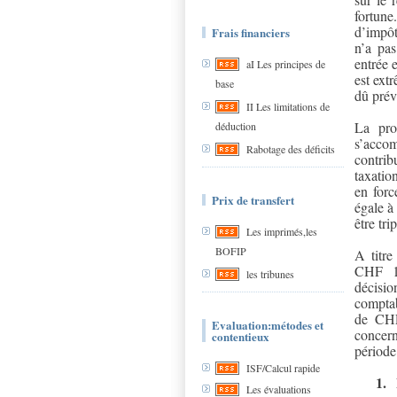
fortune
d’impôt
Frais financiers
n’a pas
entrée 
aI Les principes de
est extr
base
dû prév
II Les limitations de
La pro
déduction
s’accom
Rabotage des déficits
contrib
taxatio
en forc
Prix de transfert
égale à
être tri
Les imprimés,les
BOFIP
A titre
CHF 10
les tribunes
décisi
comptab
de CHF 
Evaluation:métodes et
concern
contentieux
période
ISF/Calcul rapide
1.
Les évaluations