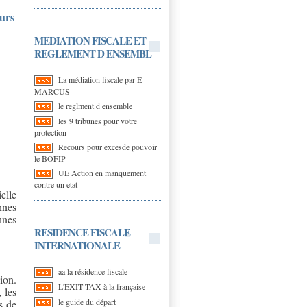
ours
MEDIATION FISCALE ET
REGLEMENT D ENSEMBL
La médiation fiscale par E
MARCUS
le reglment d ensemble
les 9 tribunes pour votre
protection
Recours pour excesde pouvoir
le BOFIP
UE Action en manquement
contre un etat
elle
nnes
nnes
RESIDENCE FISCALE
INTERNATIONALE
aa la résidence fiscale
ion.
L'EXIT TAX à la française
 les
le guide du départ
s de