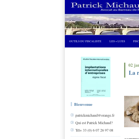
OUTILS DU FISCALISTE
LES + LUES
FIS
02 ja
La r
Bienvenue
patrickmichaud@orange.fr
Qui est Patrick Michaud?
Tél+ 33 (0) 6 07 26 97 08
commun