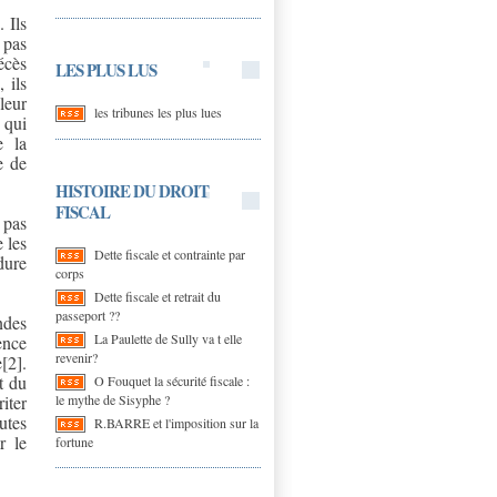
 Ils
 pas
écès
LES PLUS LUS
 ils
leur
les tribunes les plus lues
 qui
e la
e de
HISTOIRE DU DROIT
FISCAL
 pas
 les
Dette fiscale et contrainte par
dure
corps
Dette fiscale et retrait du
passeport ??
ndes
La Paulette de Sully va t elle
ence
revenir?
e
[2]
.
t du
O Fouquet la sécurité fiscale :
le mythe de Sisyphe ?
iter
utes
R.BARRE et l'imposition sur la
r le
fortune