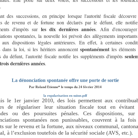
.
ant des successions, en principe lorsque l'autorité fiscale découvre
s de revenu et de fortune non déclarés par le défunt, elle notifie
les dix dernières années
ments d'impôts sur
. Afin d'encourager
ations spontanées, la nouvelle loi prévoit des allègements importants
 aux dispositions légales antérieures. En effet, à certaines condit
spontanément
 dans la loi, si les héritiers annoncent
les éléments
seule
s du défunt, l'autorité fiscale notifie les suppléments d'impôts
 trois dernières années
.
La dénonciation spontanée offre une porte de sortie
Par Roland Etienne* le temps du 24 février 2014
la regularisation en suisse.pdf
is le 1er janvier 2010, des lois permettent aux contribua
ses de régulariser leur situation fiscale tout en évitant
des ou des poursuites pénales. Ces dispositions, sur 
nciations spontanées non punissables, couvrent à la fois
s sur le revenu et la fortune, aux niveaux communal, cantona
al, à l’exclusion toutefois de la sécurité sociale (AVS, etc.).