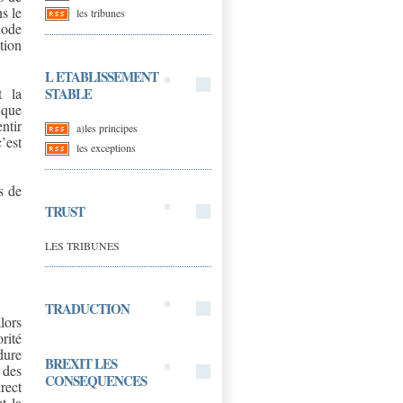
s le
les tribunes
iode
tion
L ETABLISSEMENT
STABLE
t la
 que
ntir
a)les principes
’est
les exceptions
s de
TRUST
LES TRIBUNES
TRADUCTION
lors
orité
dure
BREXIT LES
 des
CONSEQUENCES
rect
t la