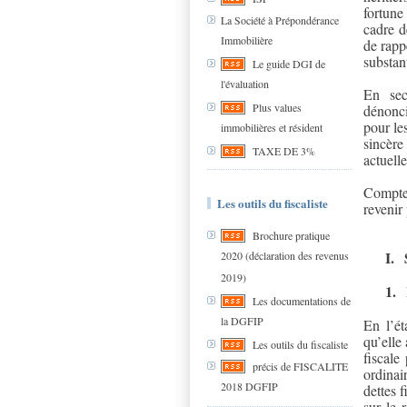
fortune
La Société à Prépondérance
cadre d
Immobilière
de rapp
substan
Le guide DGI de
l'évaluation
En sec
Plus values
dénonc
pour le
immobilières et résident
sincèr
TAXE DE 3%
actuell
Compte 
Les outils du fiscaliste
revenir
Brochure pratique
I.
2020 (déclaration des revenus
2019)
1.
Les documentations de
la DGFIP
En l’ét
qu’elle 
Les outils du fiscaliste
fiscale
précis de FISCALITE
ordinai
2018 DGFIP
dettes 
sur le 