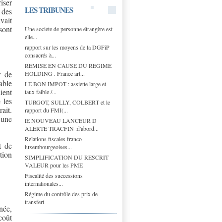
iser
LES TRIBUNES
 des
vait
sont
Une societe de personne étrangère est
elle...
rapport sur les moyens de la DGFiP
consacrés à...
REMISE EN CAUSE DU REGIME
r de
HOLDING . France art...
able
LE BON IMPOT : assiette large et
ient
taux faible /...
 les
TURGOT, SULLY, COLBERT et le
ait.
rapport du FMI(...
 une
lE NOUVEAU LANCEUR D
ALERTE TRACFIN :d'abord...
Relations fiscales franco-
t de
luxembourgeoises...
tion
SIMPLIFICATION DU RESCRIT
VALEUR pour les PME
Fiscalité des successions
internationales...
Régime du contrôle des prix de
transfert
née,
coût