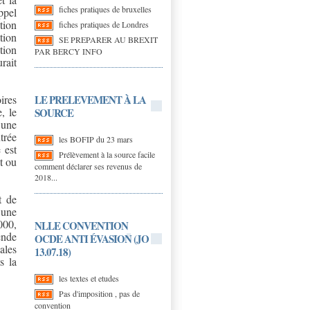
fiches pratiques de bruxelles
ppel
tion
fiches pratiques de Londres
tion
SE PREPARER AU BREXIT
tion
PAR BERCY INFO
urait
LE PRELEVEMENT À LA
ires
, le
SOURCE
’une
trée
les BOFIP du 23 mars
 est
Prélèvement à la source facile
t ou
comment déclarer ses revenus de
2018...
t de
 une
00,
NLLE CONVENTION
ende
OCDE ANTI ÉVASION (JO
ales
13.07.18)
s la
les textes et etudes
Pas d'imposition , pas de
convention