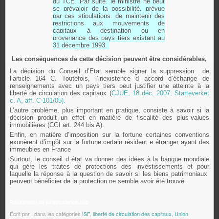
du TCE. Par suite, le ministre ne peut
se prévaloir de la possibilité, prévue
par ces stipulations, de maintenir des
restrictions aux mouvements de
capitaux à destination ou en
provenance des pays tiers existant au
31 décembre 1993.
Les conséquences de cette décision peuvent être considérables,
La décision du Conseil d’Etat semble signer la suppression de
l’article 164 C. Toutefois, l’inexistence d accord d’échange de
renseignements avec un pays tiers peut justifier une atteinte à la
liberté de circulation des capitaux (
CJUE, 18 déc. 2007, Statteverket
c. A, aff. C-101/05).
L’autre problème, plus important en pratique, consiste à savoir si la
décision produit un effet en matière de fiscalité des plus-values
immobilières (CGI art. 244 bis A).
Enfin, en matière d’imposition sur la fortune certaines conventions
exonèrent d’impôt sur la fortune certain résident e étranger ayant des
immeubles en France
Surtout, le conseil d état va donner des idées à la banque mondiale
qui gère les traites de protections des investissements et pour
laquelle la réponse à la question de savoir si les biens patrimoniaux
peuvent bénéficier de la protection ne semble avoir été trouvé
Revirement de jurisprudence.doc
Écrit par
.
dans les catégories
ISF
,
liberté de circulation des capitaux
,
Union