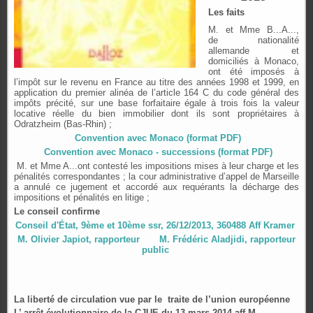
Les faits
M. et Mme B...A...,
de nationalité
allemande et
domiciliés à Monaco,
ont été imposés à
l’impôt sur le revenu en France au titre des années 1998 et 1999, en
application du premier alinéa de l’article 164 C du code général des
impôts précité, sur une base forfaitaire égale à trois fois la valeur
locative réelle du bien immobilier dont ils sont propriétaires à
Odratzheim (Bas-Rhin) ;
Convention avec Monaco (format PDF)
Convention avec Monaco - successions (format PDF)
M. et Mme A...ont contesté les impositions mises à leur charge et les
pénalités correspondantes ; la cour administrative d’appel de Marseille
a annulé ce jugement et accordé aux requérants la décharge des
impositions et pénalités en litige ;
Le conseil confirme
Conseil d'État, 9ème et 10ème ssr, 26/12/2013, 360488 Aff Kramer
M. Olivier Japiot, rapporteur
M. Frédéric Aladjidi, rapporteur
public
La liberté de circulation vue par le traite de l’union européenne
L’ arrêt évolutionnaire de la CJUE du 13 mars 2014 aff M