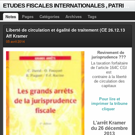
E
TUDES FISCALES INTERNATIONALES , PATRICK MICHAUD
Notes
Pages
Catégories
Archives
Tags
Liberté de circulation et égalité de traitement (CE 26.12.13
Aff Kramer
05 avril 2014
Revirement de
jurisprudence ???
La taxation forfaitaire
de l’article 164C CGI
est
contraire à la liberté
de circulation des
capitaux
Pour lire et
imprimer la tribune
cliquer
L’arrêt Kramer
du 26 décembre
2013