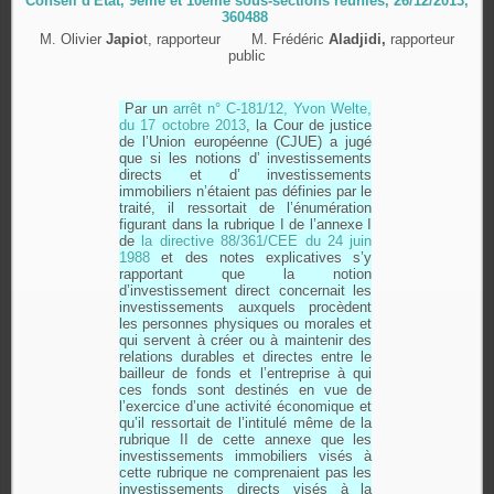
Conseil d'État, 9ème et 10ème sous-sections réunies, 26/12/2013,
360488
M. Olivier
Japio
t, rapporteur M. Frédéric
Aladjidi,
rapporteur
public
Par un
arrêt n° C-181/12, Yvon Welte,
du 17 octobre 2013
, la Cour de justice
de l’Union européenne (CJUE) a jugé
que si les notions d’ investissements
directs et d’ investissements
immobiliers n’étaient pas définies par le
traité, il ressortait de l’énumération
figurant dans la rubrique I de l’annexe I
de
la directive 88/361/CEE du 24 juin
1988
et des notes explicatives s’y
rapportant que la notion
d’investissement direct concernait les
investissements auxquels procèdent
les personnes physiques ou morales et
qui servent à créer ou à maintenir des
relations durables et directes entre le
bailleur de fonds et l’entreprise à qui
ces fonds sont destinés en vue de
l’exercice d’une activité économique et
qu’il ressortait de l’intitulé même de la
rubrique II de cette annexe que les
investissements immobiliers visés à
cette rubrique ne comprenaient pas les
investissements directs visés à la