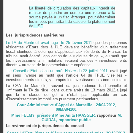
La liberté de circulation des capitaux interdit de
refuser de prendre en compte une retenue a la
source payée à un fisc étranger pour déterminer
les impôts permettant de calculer le plafonnement
de l ISF
Les jurisprudences antérieures
Le TA de Montreuil avait jugé le 25 février 2011
que des personnes
résidentes d’Etats tiers à l’UE devaient bénéficier d’un traitement
fiscal identique à celui qui s’appliquait aux résidents de France. Le
tribunal avait écarté l’application de la « clause de gel », au motif que
les investissements immobiliers n’étaient pas des « investissements
directs » au sens de la nomenclature européenne.
Le Conseil d’Etat, dans un arrêt Holzer du 28 juillet 2011
, avait jugé
en sens inverse au motif que l’article 64 du TFUE vise les «
investissements directs, y compris les investissements immobiliers ».
La CAA de Marseille, suivant sa jurisprudence traditionnelle et
infirmant le TA de Nice dans quatre arrêts du 13 mars 2012,a jugé
que la « clause de gel » n’était pas applicable en cas
d’investissements immobiliers purement patrimoniaux,
Cour Administrative d'Appel de Marseille, 24/04/2012,
08MA04100,
Mme FELMY, président M
me Anita HAASSER,
rapporteur
M.
GUIDAL, rapporteur public
Le revirement de jurisprudence du conseil