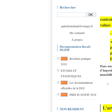
Rechercher
contra
values
patrickmichaud@orange.fr
-
Me contacter
À propos
-
Documentation fiscale
p
DGFIP
p
Brochure pratique
2018
Dans une 
d’imposit
ETUDES ET
immobiliè
STATISTIQUES
Les documentations
officielles de la DGI
PRECIS DGFIP 2018
L’ar
NON RESIDENT