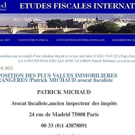
CAL NET
CONTENTIEUX FISCAL
CONVENTIONS INTERNATIONALES
DOSSIERS FISCA
nciation par un salarié d’une situation illegale n’est pas une faute (CASS 19.01.22)
|
Page d'ac
LA CONVENTION FISCALE AVEC LE LIBAN Patrick Michaud ,avocat fiscali
ril 2022
OSITION DES PLUS VALUES IMMOBILIERES
ANGERES /Patrick MICHAUD avocat fiscaliste
PATRICK MICHAUD
Avocat fiscaliste,ancien
inspecteur
des impôts
24 rue de Madrid 75008 Paris
00 33 (0)1 43878891