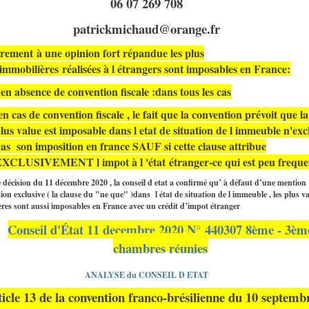
06 07 269 708
patrickmichaud@orange.fr
irement
à une opinion fort répandue les plus
immobilières
réalisées à l étrangers sont imposables en France:
 en absence de convention fiscale :dans tous les cas
en cas de convention fiscale , le fait que la convention prévoit que la
lus value est imposable dans l etat de situation de l immeuble n'exc
as son imposition en france SAUF si cette clause attribue
EXCLUSIVEMENT l impot à l '
état
étranger-ce qui est peu freque
décision du 11 décembre 2020 , la conseil d etat a confirmé qu’ à défaut d’une mention
ion exclusive ( la clause du "ne que" )dans l état de situation de l immeuble , les plus v
res sont aussi imposables en France avec un crédit d’impot
étranger
Conseil d'État 11 decembre 2020 N° 440307 8ème - 3èm
chambres réunies
ANALYSE du CONSEIL D ETAT
ticle 13 de la convention franco-brésilienne du 10 septemb