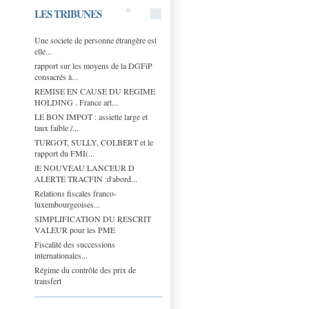
LES TRIBUNES
Une societe de personne étrangère est
elle...
rapport sur les moyens de la DGFiP
consacrés à...
REMISE EN CAUSE DU REGIME
HOLDING . France art...
LE BON IMPOT : assiette large et
taux faible /...
TURGOT, SULLY, COLBERT et le
rapport du FMI(...
lE NOUVEAU LANCEUR D
ALERTE TRACFIN :d'abord...
Relations fiscales franco-
luxembourgeoises...
SIMPLIFICATION DU RESCRIT
VALEUR pour les PME
Fiscalité des successions
internationales...
Régime du contrôle des prix de
transfert