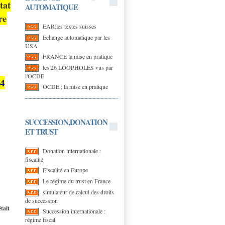
tat
AUTOMATIQUE
re
EAR;les textes suisses
Echange automatique par les
USA
FRANCE la mise en pratique
les 26 LOOPHOLES vus par
l'OCDE
14
OCDE ; la mise en pratique
SUCCESSION,DONATION
ET TRUST
Donation internationale :
fiscalité
Fiscalité en Europe
Le régime du trust en France
simulateur de calcul des droits
de succession
tait
Succession internationale :
régime fiscal