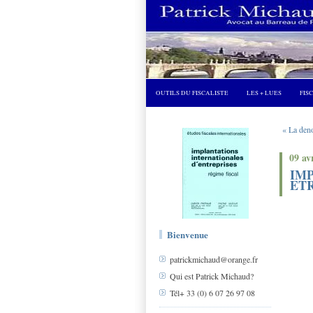
OUTILS DU FISCALISTE
LES + LUES
FIS
« La deno
09 av
IMP
ETR
Bienvenue
patrickmichaud@orange.fr
Qui est Patrick Michaud?
Tél+ 33 (0) 6 07 26 97 08