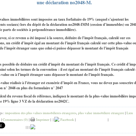
une déclaration no2048-M.
values immobilières sont imposées au taux forfaitaire de 19% (auquel s’ajoutent les
ents sociaux) lors du dépôt de la déclaration no2048-IMM (cession d’immeubles) ou 20
de parts de sociétés à prépondérance immobilière).
ez, si ce revenu a été imposé à la source, déduire de l’impôt français, calculé sur ces
ons, un crédit d’impôt égal au montant de l’impôt français calculé sur cette plus-value o
e l’impôt étranger sans que celui-ci puisse dépasser le montant de l’impôt français
ors possible de déduire un crédit d'impôt du montant de l’impôt français. Ce crédit d’imp
miné selon les termes de la convention : il est égal au montant de l’impôt français calculé
s-value ou à l’impôt étranger sans dépasser le montant de l’impôt français.
s-value réalisée à l’étranger est exonérée d’impôt en France, vous ne devez pas souscrire 
on n° 2048 en plus du formulaire n° 2047
alcul du revenu fiscal de référence, indiquez le montant de la plus-value immobilière imp
e 19% ligne 3 VZ de la déclaration no2042C.
gs :
imposition des plus values immobilieres etrangeres
,
plus value immobiliere etrangere
|
Lien
t
|
Commentaires (0)
|
Imprimer
|
|
Facebook
|
|
|
|
|