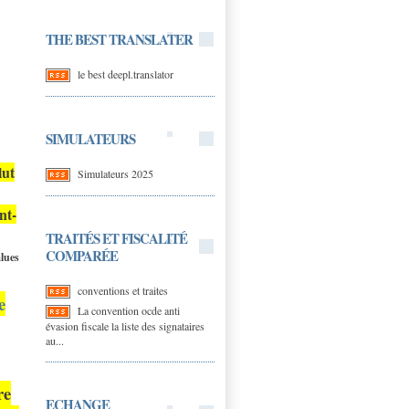
THE BEST TRANSLATER
le best deepl.translator
SIMULATEURS
lut
Simulateurs 2025
nt-
TRAITÉS ET FISCALITÉ
COMPARÉE
alues
conventions et traites
e
La convention ocde anti
évasion fiscale la liste des signataires
au...
re
ECHANGE