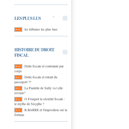
LES PLUS LUS
les tribunes les plus lues
HISTOIRE DU DROIT
FISCAL
Dette fiscale et contrainte par
corps
Dette fiscale et retrait du
passeport ??
La Paulette de Sully va t elle
revenir?
O Fouquet la sécurité fiscale :
le mythe de Sisyphe ?
R.BARRE et l'imposition sur la
fortune