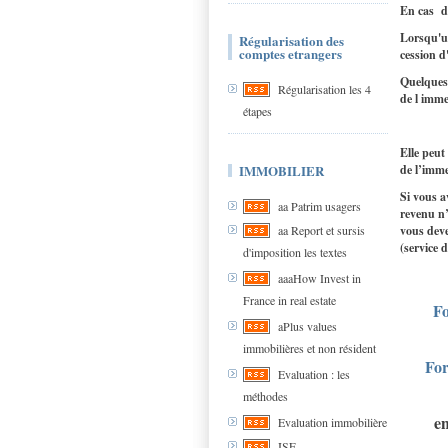
En cas de
Lorsqu'un
Régularisation des
comptes etrangers
cession d
Quelques
Régularisation les 4
de l imm
étapes
Elle peut
IMMOBILIER
de l’imm
Si vous a
aa Patrim usagers
revenu n’
vous deve
aa Report et sursis
(service d
d'imposition les textes
aaaHow Invest in
France in real estate
Fo
aPlus values
immobilières et non résident
For
Evaluation : les
méthodes
en
Evaluation immobilière
ISF