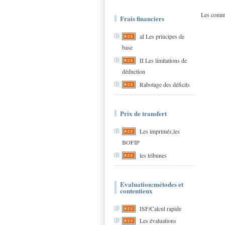
Les comme
Frais financiers
aI Les principes de
base
II Les limitations de
déduction
Rabotage des déficits
Prix de transfert
Les imprimés,les
BOFIP
les tribunes
Evaluation:métodes et
contentieux
ISF/Calcul rapide
Les évaluations