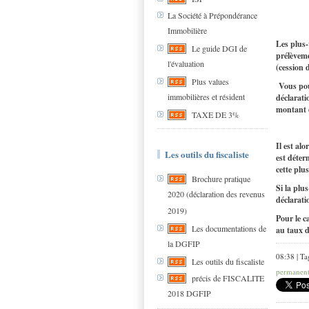
La Société à Prépondérance
Immobilière
Les plus-
Le guide DGI de
prélèvem
l'évaluation
(cession 
Plus values
Vous pouv
immobilières et résident
déclarati
montant d
TAXE DE 3%
Il est al
Les outils du fiscaliste
est déter
cette plu
Brochure pratique
Si la plu
2020 (déclaration des revenus
déclarati
2019)
Pour le c
Les documentations de
au taux d
la DGFIP
08:38 | Ta
Les outils du fiscaliste
permanen
précis de FISCALITE
2018 DGFIP