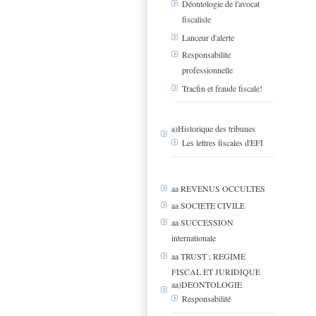
Déontologie de l'avocat
fiscaliste
Lanceur d'alerte
Responsabilite
professionnelle
Tracfin et fraude fiscale!
a)Historique des tribunes
Les lettres fiscales d'EFI
aa REVENUS OCCULTES
aa SOCIETE CIVILE
aa SUCCESSION
internationale
aa TRUST ; REGIME
FISCAL ET JURIDIQUE
aa)DEONTOLOGIE
Responsabilité