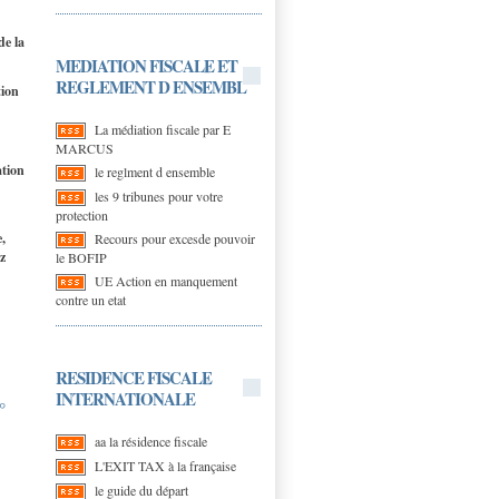
de la
MEDIATION FISCALE ET
REGLEMENT D ENSEMBL
tion
La médiation fiscale par E
MARCUS
ation
le reglment d ensemble
les 9 tribunes pour votre
protection
,
Recours pour excesde pouvoir
z
le BOFIP
UE Action en manquement
contre un etat
RESIDENCE FISCALE
INTERNATIONALE
°
aa la résidence fiscale
L'EXIT TAX à la française
le guide du départ