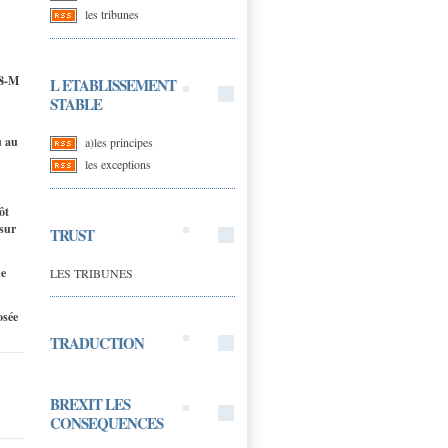
les tribunes
48-M
L ETABLISSEMENT
STABLE
u au
a)les principes
les exceptions
ôt
 sur
TRUST
de
LES TRIBUNES
osée
TRADUCTION
BREXIT LES
CONSEQUENCES