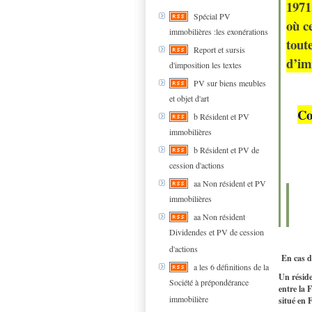
1971
Spécial PV
où ce
immobilières :les exonérations
toute
Report et sursis
d’im
d'imposition les textes
PV sur biens meubles
et objet d'art
Co
b Résident et PV
immobilières
b Résident et PV de
cession d'actions
aa Non résident et PV
immobilières
aa Non résident
Dividendes et PV de cession
d'actions
En cas d’
a les 6 définitions de la
Un réside
Société à prépondérance
entre la 
immobilière
situé en 