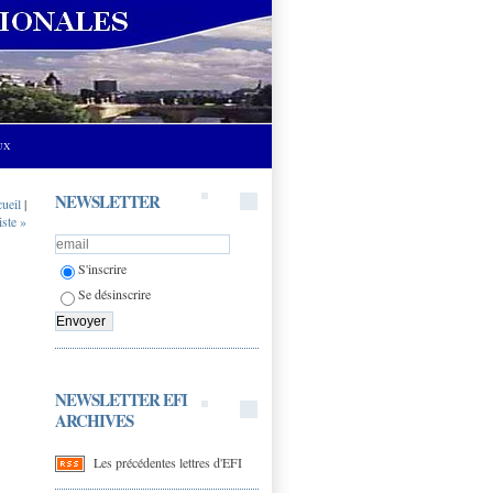
UX
NEWSLETTER
cueil
|
ste »
S'inscrire
Se désinscrire
NEWSLETTER EFI
ARCHIVES
Les précédentes lettres d'EFI