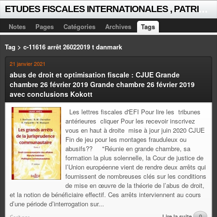
E
TUDES FISCALES INTERNATIONALES , PATRICK MICHAUD
Notes
Pages
Catégories
Archives
Tags
Tag > c-11616 arrêt 26022019 t danmark
21 janvier 2021
abus de droit et optimisation fiscale : CJUE Grande
chambre 26 février 2019 Grande chambre 26 février 2019
avec conclusions Kokott
Les lettres fiscales d'EFI Pour lire les tribunes
antérieures cliquer Pour les recevoir inscrivez
vous en haut à droite mise à jour juin 2020 CJUE
Fin de jeu pour les montages frauduleux ou
abusifs?? "Réunie en grande chambre, sa
formation la plus solennelle, la Cour de justice de
l’Union européenne vient de rendre deux arrêts qui
fournissent de nombreuses clés sur les conditions
de mise en œuvre de la théorie de l’abus de droit,
et la notion de bénéficiaire effectif. Ces arrêts interviennent au cours
d’une période d’interrogation sur...
Lire la suite
0