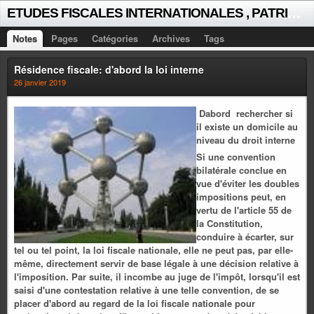
E
TUDES FISCALES INTERNATIONALES , PATRICK MICHAUD
Notes
Pages
Catégories
Archives
Tags
Résidence fiscale: d'abord la loi interne
26 janvier 2019
Dabord rechercher si
il existe un domicile au
niveau du droit interne
Si une convention
bilatérale conclue en
vue d'éviter les doubles
impositions peut, en
vertu de l'article 55 de
la Constitution,
conduire à écarter, sur
tel ou tel point, la loi fiscale nationale, elle ne peut pas, par elle-
même, directement servir de base légale à une décision relative à
l'imposition. Par suite, il incombe au juge de l'impôt, lorsqu'il est
saisi d'une contestation relative à une telle convention, de se
placer d'abord au regard de la loi fiscale nationale pour