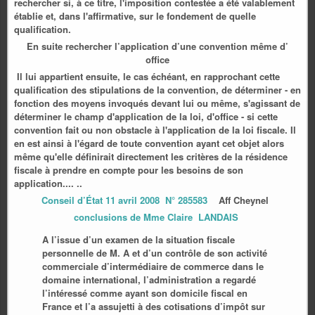
rechercher si, à ce titre, l'imposition contestée a été valablement
établie et, dans l'affirmative, sur le fondement de quelle
qualification.
En suite rechercher l’application d’une convention même d’
office
Il lui appartient ensuite, le cas échéant, en rapprochant cette
qualification des stipulations de la convention, de déterminer - en
fonction des moyens invoqués devant lui ou même, s'agissant de
déterminer le champ d'application de la loi, d'office - si cette
convention fait ou non obstacle à l'application de la loi fiscale. Il
en est ainsi à l'égard de toute convention ayant cet objet alors
même qu'elle définirait directement les critères de la résidence
fiscale à prendre en compte pour les besoins de son
application.... ..
Conseil d’État 11 avril 2008 N° 285583
Aff Cheynel
conclusions de Mme Claire LANDAIS
A l’issue d’un examen de la situation fiscale
personnelle de M. A et d’un contrôle de son activité
commerciale d’intermédiaire de commerce dans le
domaine international, l’administration a regardé
l’intéressé comme ayant son domicile fiscal en
France et l’a assujetti à des cotisations d’impôt sur