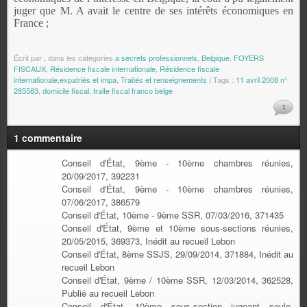
juger que M. A avait le centre de ses intérêts économiques en
France ;
Écrit par
.
dans les catégories
a secrets professionnels
,
Belgique
,
FOYERS
FISCAUX
,
Résidence fiscale internationale
,
Résidence fiscale
internationale,expatriés et impa
,
Traités et renseignements
| Tags :
11 avril 2008 n°
285583
,
domicile fiscal
,
traite fiscal franco belge
1
1 commentaire
Conseil d'État, 9ème - 10ème chambres réunies,
20/09/2017, 392231
Conseil d'État, 9ème - 10ème chambres réunies,
07/06/2017, 386579
Conseil d'État, 10ème - 9ème SSR, 07/03/2016, 371435
Conseil d'État, 9ème et 10ème sous-sections réunies,
20/05/2015, 369373, Inédit au recueil Lebon
Conseil d'État, 8ème SSJS, 29/09/2014, 371884, Inédit au
recueil Lebon
Conseil d'État, 9ème / 10ème SSR, 12/03/2014, 362528,
Publié au recueil Lebon
Conseil d'État, 10ème sous-section jugeant seule,