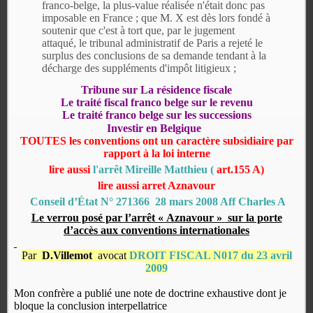
franco-belge, la plus-value réalisée n'était donc pas
imposable en France ; que M. X est dès lors fondé à
soutenir que c'est à tort que, par le jugement
attaqué, le tribunal administratif de Paris a rejeté le
surplus des conclusions de sa demande tendant à la
décharge des suppléments d'impôt litigieux ;
Tribune sur La résidence fiscale
Le traité fiscal franco belge sur le revenu
Le traité franco belge sur les successions
Investir en Belgique
TOUTES les conventions ont un caractère subsidiaire par
rapport à la loi interne
lire aussi
l'arrêt Mireille Matthieu (
art.155 A)
lire aussi arret Aznavour
Conseil d’État N° 271366 28 mars 2008 Aff Charles A
Le verrou posé par l’arrêt « Aznavour »
sur la porte
d’accès aux conventions internationales
Par
D.Villemot
avocat
DROIT FISCAL N017 du 23 avril
2009
Mon confrère a publié une note de doctrine exhaustive dont je
bloque la conclusion interpellatrice