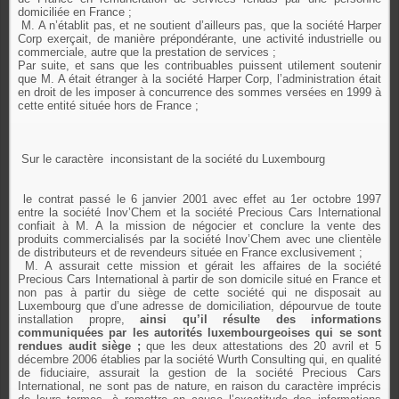
domiciliée en France ;
M. A n’établit pas, et ne soutient d’ailleurs pas, que la société Harper
Corp exerçait, de manière prépondérante, une activité industrielle ou
commerciale, autre que la prestation de services ;
Par suite, et sans que les contribuables puissent utilement soutenir
que M. A était étranger à la société Harper Corp, l’administration était
en droit de les imposer à concurrence des sommes versées en 1999 à
cette entité située hors de France ;
Sur le caractère
inconsistant de la société du Luxembourg
le contrat passé le 6 janvier 2001 avec effet au 1er octobre 1997
entre la société Inov’Chem et la société Precious Cars International
confiait à M. A la mission de négocier et conclure la vente des
produits commercialisés par la société Inov’Chem avec une clientèle
de distributeurs et de revendeurs située en France exclusivement ;
M. A assurait cette mission et gérait les affaires de la société
Precious Cars International à partir de son domicile situé en France et
non pas à partir du siège de cette société qui ne disposait au
Luxembourg que d’une adresse de domiciliation, dépourvue de toute
installation propre,
ainsi qu’il résulte des informations
communiquées par les autorités luxembourgeoises qui se sont
rendues audit siège ;
que les deux attestations des 20 avril et 5
décembre 2006 établies par la société Wurth Consulting qui, en qualité
de fiduciaire, assurait la gestion de la société Precious Cars
International, ne sont pas de nature, en raison du caractère imprécis