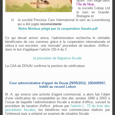
ayant
son siège dans
l’île de Niue,
Ø
la société Colrep Ltd
le sien en Grande-
Bretagne et
Ø
la société Precious Cars International le sien au Luxembourg
qui a été jugée
inconsistante
Notre Nimbus piégé par la coopération fiscale.pdf
Ce qui devait arriver arriva, l’administration rechercha le véritable
bénéficiaire de ces sommes gràce à la cooperation internationale et
utilisa à son encontre
une 'normale"
procédure de taxation d'office
dans le but d’appliquer l’article 155 A du C
la procedure de flagrance fiscale
La CAA de DOUAI confirme la position du vérificateur
Cour administrative d'appel de Douai,29/05/2012, 10DA00947,
Inédit au recueil Lebon
M. A, qui exerce une activité d’agent commercial, a alors fait l’objet
d’une vérification de comptabilité au titre des années 1999 à 2003 à
l’issue de laquelle l’administration fiscale a évalué d’office, suivant la
procédure de taxation d'office prévue par
l’article L. 73 du livre des
procédures fiscales
, les bénéfices non commerciaux réalisés par
l’intéressé puis a entamé un examen de situation fiscale