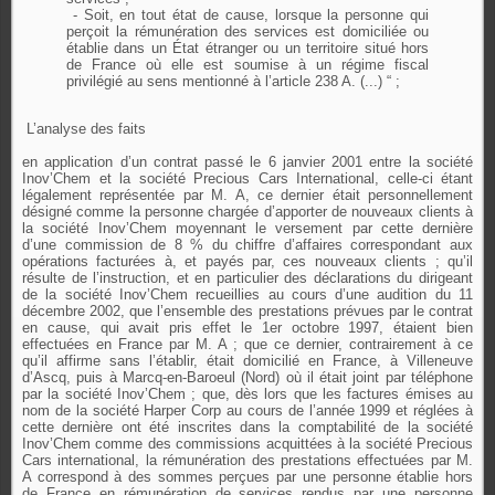
- Soit, en tout état de cause, lorsque la personne qui
perçoit la rémunération des services est domiciliée ou
établie dans un État étranger ou un territoire situé hors
de France où elle est soumise à un régime fiscal
privilégié au sens mentionné à l’article 238 A. (...) “ ;
L’analyse des faits
en application d’un contrat passé le 6 janvier 2001 entre la société
Inov’Chem et la société Precious Cars International, celle-ci étant
légalement représentée par M. A, ce dernier était personnellement
désigné comme la personne chargée d’apporter de nouveaux clients à
la société Inov’Chem moyennant le versement par cette dernière
d’une commission de 8 % du chiffre d’affaires correspondant aux
opérations facturées à, et payés par, ces nouveaux clients ; qu’il
résulte de l’instruction, et en particulier des déclarations du dirigeant
de la société Inov’Chem recueillies au cours d’une audition du 11
décembre 2002, que l’ensemble des prestations prévues par le contrat
en cause, qui avait pris effet le 1er octobre 1997, étaient bien
effectuées en France par M. A ; que ce dernier, contrairement à ce
qu’il affirme sans l’établir, était domicilié en France, à Villeneuve
d’Ascq, puis à Marcq-en-Baroeul (Nord) où il était joint par téléphone
par la société Inov’Chem ; que, dès lors que les factures émises au
nom de la société Harper Corp au cours de l’année 1999 et réglées à
cette dernière ont été inscrites dans la comptabilité de la société
Inov’Chem comme des commissions acquittées à la société Precious
Cars international, la rémunération des prestations effectuées par M.
A correspond à des sommes perçues par une personne établie hors
de France en rémunération de services rendus par une personne