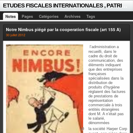
E
TUDES FISCALES INTERNATIONALES , PATRICK MICHAUD
Notes
Pages
Catégories
Archives
Tags
Notre Nimbus piégé par la cooperation fiscale (art 155 A)
30 juillet 2012
l’administration a
recueilli, dans le
cadre du droit de
communication, des
éléments indiquant
que des entreprises
françaises
spécialisées dans la
distribution de
produits d’hygiène
réglaient des factures
de prestations de
représentation
commerciale à trois
entités étrangères
dont M. A n’était pas
le salarié,
dénommées
Ø
la société Harper Corp