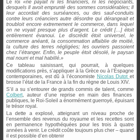
Le roi
«ne payait ni les financiers, ni les négociants,
desquels Il avoit emprunté des sommes considérables; Il
leur accordait des surséances, ou des sauf-conduits
contre leurs créanciers autre désordre qui dérangeait et
troubloit encore extremement le commerce, dans lequel
on ne voyait presque plus d’argent. Le crédit […] étoit
entièrement évanoui. Le discrédit étoit universel, le
commerce anéanti, la consommation affaiblie de moitié,
la culture des terres négligées; les ouvriers passoient
chez l’étranger. Enfin, le peuple étoit désolé, le paysan
mal nourri et mal habillé.»
Ce tableau saisissant, qui pourrait, à quelques
modifications près, s’appliquer à la Grèce ou à l’Espagne
contemporaines, est dû à l’économiste
Nicolas Dutot
et
brosse l’état de la France à la fin du règne de Louis XIV.
S’il a su s’entourer de grands commis de talent, comme
Colbert
, auteur d’une reprise en main des finances
publiques, le Roi-Soleil a énormément guerroyé, épuisant
le trésor royal.
La dette a explosé, atteignant un niveau proche de
l’ensemble des revenus du royaume et les recettes sont
en permanence hypothéquées pour les trois à quatre
années à venir. Le crédit coûte toujours plus cher – quand
il est possible d’en obtenir