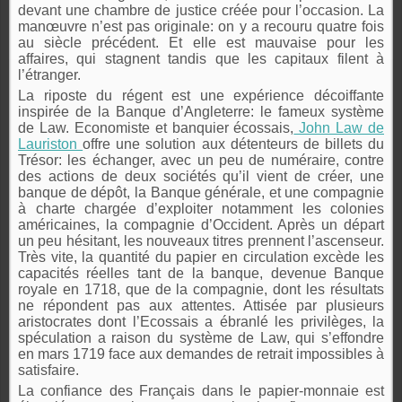
devant une chambre de justice créée pour l’occasion. La
manœuvre n’est pas originale: on y a recouru quatre fois
au siècle précédent. Et elle est mauvaise pour les
affaires, qui stagnent tandis que les capitaux filent à
l’étranger.
La riposte du régent est une expérience décoiffante
inspirée de la Banque d’Angleterre: le fameux système
de Law. Economiste et banquier écossais,
John Law de
Lauriston
offre une solution aux détenteurs de billets du
Trésor: les échanger, avec un peu de numéraire, contre
des actions de deux sociétés qu’il vient de créer, une
banque de dépôt, la Banque générale, et une compagnie
à charte chargée d’exploiter notamment les colonies
américaines, la compagnie d’Occident. Après un départ
un peu hésitant, les nouveaux titres prennent l’ascenseur.
Très vite, la quantité du papier en circulation excède les
capacités réelles tant de la banque, devenue Banque
royale en 1718, que de la compagnie, dont les résultats
ne répondent pas aux attentes. Attisée par plusieurs
aristocrates dont l’Ecossais a ébranlé les privilèges, la
spéculation a raison du système de Law, qui s’effondre
en mars 1719 face aux demandes de retrait impossibles à
satisfaire.
La confiance des Français dans le papier-monnaie est