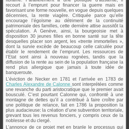
recourt à l’emprunt pour financer la guerre mais en
favorisant une forme nouvelle, en vogue depuis quelques
décennies, la rente viagère. Critiquée parce qu’elle
encourage l’égoïsme au détriment de la continuité
patrimoniale des familles, cette dernière attise aussitôt la
spéculation. A Genève, ainsi, la bourgeoisie met à
disposition 30 jeunes filles en bonne santé sur la tête
desquelles placer son argent, les «trente immortelles »,
dont la survie excède de beaucoup celle calculée pour
établir le rendement de l’emprunt. Les ressources de
l’Etat sont ainsi à nouveau rognées, tandis que la
diffusion de la rente au sein de la population française la
rend plus allergique que jamais à toute idée de
banqueroute.
L’éviction de Necker en 1781 et l’arrivée en 1783 de
Charles Alexandre de Calonne
sont interprétées comme
une revanche du parti aristocratique que le premier avait
bousculé. C’est pourtant Calonne qui, confronté à une
montagne de dettes qu’il a contribué à faire croître par
une politique de relance, fait en 1786 la proposition la
plus audacieuse: la création d’une subvention territoriale,
grevant tous les revenus fonciers, y compris ceux de la
noblesse et du clergé.
L’annonce de ce projet met en branle le processus qui