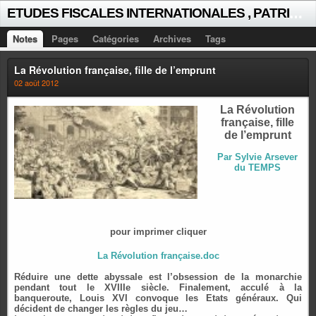
E
TUDES FISCALES INTERNATIONALES , PATRICK MICHAUD
Notes
Pages
Catégories
Archives
Tags
La Révolution française, fille de l’emprunt
02 août 2012
La Révolution
française, fille
de l’emprunt
Par Sylvie Arsever
du TEMPS
pour imprimer cliquer
La Révolution française.doc
Réduire une dette abyssale est l’obsession de la monarchie
pendant tout le XVIIIe siècle. Finalement, acculé à la
banqueroute, Louis XVI convoque les Etats généraux. Qui
décident de changer les règles du jeu…