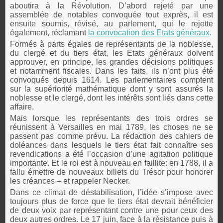
aboutira à la Révolution. D’abord rejeté par une
assemblée de notables convoquée tout exprès, il est
ensuite soumis, révisé, au parlement, qui le rejette
également, réclamant
la convocation des Etats généraux
.
Formés à parts égales de représentants de la noblesse,
du clergé et du tiers état, les Etats généraux doivent
approuver, en principe, les grandes décisions politiques
et notamment fiscales. Dans les faits, ils n’ont plus été
convoqués depuis 1614. Les parlementaires comptent
sur la supériorité mathématique dont y sont assurés la
noblesse et le clergé, dont les intérêts sont liés dans cette
affaire.
Mais lorsque les représentants des trois ordres se
réunissent à Versailles en mai 1789, les choses ne se
passent pas comme prévu. La rédaction des cahiers de
doléances dans lesquels le tiers état fait connaître ses
revendications a été l’occasion d’une agitation politique
importante. Et le roi est à nouveau en faillite: en 1788, il a
fallu émettre de nouveaux billets du Trésor pour honorer
les créances – et rappeler Necker.
Dans ce climat de déstabilisation, l’idée s’impose avec
toujours plus de force que le tiers état devrait bénéficier
de deux voix par représentant contre une pour ceux des
deux autres ordres. Le 17 juin, face à la résistance puis à