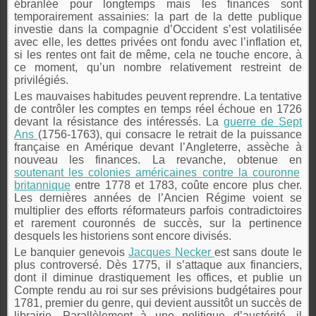
ébranlée pour longtemps mais les finances sont
temporairement assainies: la part de la dette publique
investie dans la compagnie d’Occident s’est volatilisée
avec elle, les dettes privées ont fondu avec l’inflation et,
si les rentes ont fait de même, cela ne touche encore, à
ce moment, qu’un nombre relativement restreint de
privilégiés.
Les mauvaises habitudes peuvent reprendre. La tentative
de contrôler les comptes en temps réel échoue en 1726
devant la résistance des intéressés. La
guerre de Sept
Ans
(1756-1763), qui consacre le retrait de la puissance
française en Amérique devant l’Angleterre, assèche à
nouveau les finances. La revanche, obtenue en
soutenant les colonies américaines contre la couronne
britannique
entre 1778 et 1783, coûte encore plus cher.
Les dernières années de l’Ancien Régime voient se
multiplier des efforts réformateurs parfois contradictoires
et rarement couronnés de succès, sur la pertinence
desquels les historiens sont encore divisés.
Le banquier genevois
Jacques Necker
est sans doute le
plus controversé. Dès 1775, il s’attaque aux financiers,
dont il diminue drastiquement les offices, et publie un
Compte rendu au roi sur ses prévisions budgétaires pour
1781, premier du genre, qui devient aussitôt un succès de
librairie. Parallèlement à une politique d’austérité, il