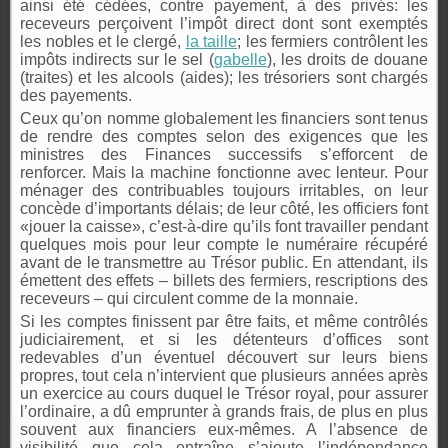
ainsi été cédées, contre payement, à des privés: les
receveurs perçoivent l’impôt direct dont sont exemptés
les nobles et le clergé,
la taille
; les fermiers contrôlent les
impôts indirects sur le sel (
gabelle
), les droits de douane
(traites) et les alcools (aides); les trésoriers sont chargés
des payements.
Ceux qu’on nomme globalement les financiers sont tenus
de rendre des comptes selon des exigences que les
ministres des Finances successifs s’efforcent de
renforcer. Mais la machine fonctionne avec lenteur. Pour
ménager des contribuables toujours irritables, on leur
concède d’importants délais; de leur côté, les officiers font
«jouer la caisse», c’est-à-dire qu’ils font travailler pendant
quelques mois pour leur compte le numéraire récupéré
avant de le transmettre au Trésor public. En attendant, ils
émettent des effets – billets des fermiers, rescriptions des
receveurs – qui circulent comme de la monnaie.
Si les comptes finissent par être faits, et même contrôlés
judiciairement, et si les détenteurs d’offices sont
redevables d’un éventuel découvert sur leurs biens
propres, tout cela n’intervient que plusieurs années après
un exercice au cours duquel le Trésor royal, pour assurer
l’ordinaire, a dû emprunter à grands frais, de plus en plus
souvent aux financiers eux-mêmes. A l’absence de
visibilité que cela entraîne s’ajoute l’indépendance