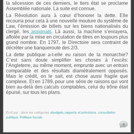
la sécession de ces derniers, le tiers état se proclame
Assemblée nationale. La suite est connue.
La Révolution aura à cœur d’honorer la dette. Elle
recourra pour cela à une nouvelle mouture du système de
Law, l’émission de billets sur les biens nationalisés du
clergé, les
assignats
. Là aussi, la machine s’enrayera,
affolée par la mise en circulation de titres en toujours plus
grand nombre. En 1797, le Directoire sera contraint de
décréter une banqueroute des 2/3.
La dette publique a-t-elle eu raison de la monarchie?
C’est sans doute simplifier les choses à l’excès:
l’Angleterre, au même moment, emprunte avec un entrain
comparable et des résultats diamétralement opposés.
Mais le crédit, on le sait, est chose aussi fragile que
complexe. Et en 1789, pour une série de raisons qui vont
bien au-delà des calculs comptables, celui du trône était
épuisé, sur tous les plans.
Écrit par
.
dans les catégories
abudgets,rapports et prévisions
,
consultation
publique
,
Politique fiscale
0