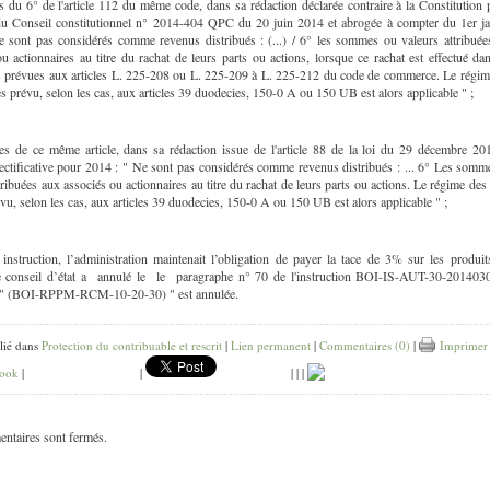
 du 6° de l'article 112 du même code, dans sa rédaction déclarée contraire à la Constitution 
du Conseil constitutionnel n° 2014-404 QPC du 20 juin 2014 et abrogée à compter du 1er ja
e sont pas considérés comme revenus distribués : (...) / 6° les sommes ou valeurs attribuée
u actionnaires au titre du rachat de leurs parts ou actions, lorsque ce rachat est effectué da
s prévues aux articles L. 225-208 ou L. 225-209 à L. 225-212 du code de commerce. Le régim
s prévu, selon les cas, aux articles 39 duodecies, 150-0 A ou 150 UB est alors applicable " ;
s de ce même article, dans sa rédaction issue de l'article 88 de la loi du 29 décembre 20
rectificative pour 2014 : " Ne sont pas considérés comme revenus distribués : ... 6° Les somm
tribuées aux associés ou actionnaires au titre du rachat de leurs parts ou actions. Le régime des
vu, selon les cas, aux articles 39 duodecies, 150-0 A ou 150 UB est alors applicable " ;
instruction, l’administration maintenait l’obligation de payer la tace de 3% sur les produit
le conseil d’état a annulé le le paragraphe n° 70 de l'instruction BOI-IS-AUT-30-2014030
 " (BOI-RPPM-RCM-10-20-30) " est annulée.
lié dans
Protection du contribuable et rescrit
|
Lien permanent
|
Commentaires (0)
|
Imprimer
ook
|
|
|
|
|
ntaires sont fermés.