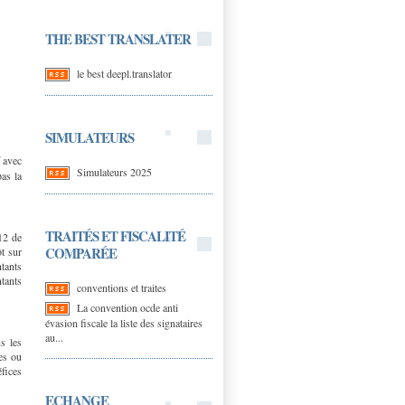
THE BEST TRANSLATER
le best deepl.translator
SIMULATEURS
 avec
Simulateurs 2025
pas la
TRAITÉS ET FISCALITÉ
12 de
COMPARÉE
ôt sur
ntants
ntants
conventions et traites
La convention ocde anti
évasion fiscale la liste des signataires
au...
s les
es ou
éfices
ECHANGE