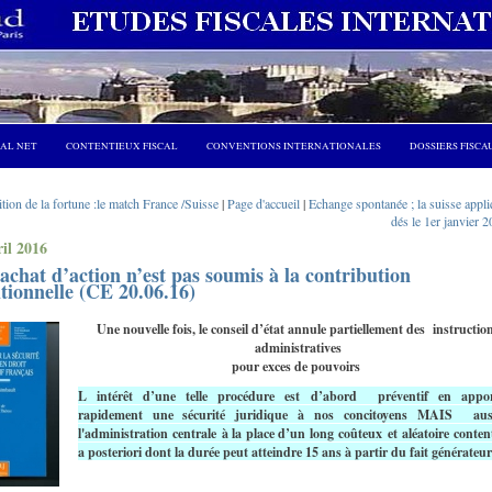
CAL NET
CONTENTIEUX FISCAL
CONVENTIONS INTERNATIONALES
DOSSIERS FISCA
tion de la fortune :le match France /Suisse
|
Page d'accueil
|
Echange spontanée ; la suisse appl
dés le 1er janvier 
ril 2016
achat d’action n’est pas soumis à la contribution
tionnelle (CE 20.06.16)
Une nouvelle fois, le conseil d’état annule partiellement des instructio
administratives
pour exces de pouvoirs
L intérêt d’une telle procédure est d’abord préventif en appor
rapidement une sécurité juridique à nos concitoyens MAIS aus
l'administration centrale à la place d’un long coûteux et aléatoire conten
a posteriori dont la durée peut atteindre 15 ans à partir du fait générateu