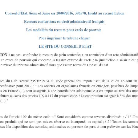
Conseil d'État, 8ème et 3ème ssr 20/04/2016, 396578, Inédit au recueil Lebon
Recours contentieux en droit administratif français
Les modalités du recours pour excès de pouvoir
Pour imprimer la tribune cliquer
LE SITE DU CONSEIL D'ETAT
ION
à ne pas confondre le recours de plein contentieux en annulation d’un acte administratif
 en exces de pouvoir qui concerne la légalité externe de l’acte ; la jurisdiction a saisir n’est 
n releve du tribunal administratif alors que l’autre releve du Conseil d’Etat
mes du I de l'article 235 ter ZCA du code général des impôts, issu de la loi du 16 août 20
ectificative pour 2012 : " Les sociétés ou organismes français ou étrangers passibles de l'imp
és en France (...) sont assujettis à une contribution additionnelle à cet impôt au titre des mo
tribuent au sens des articles 109 à 117 du présent code. / La contribution est égale à 3 % des mo
(...) "
s de l'article 109 du même code : " Sont considérés comme revenus distribués : / 1° Tou
 ou produits qui ne sont pas mis en réserve ou incorporés au capital ; / 2° Toutes les somm
ses à la disposition des associés, actionnaires ou porteurs de parts et non prélevées sur les bén