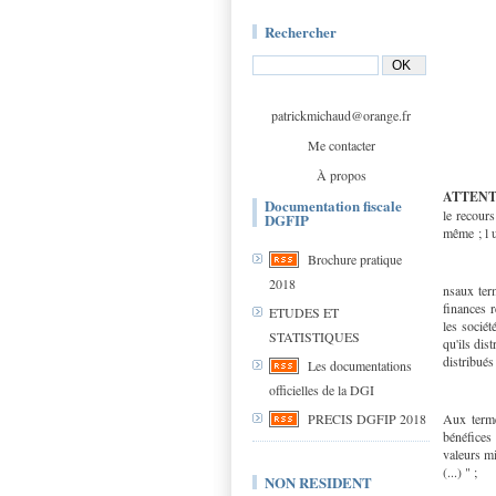
Rechercher
patrickmichaud@orange.fr
Me contacter
À propos
ATTENT
Documentation fiscale
le recours
DGFIP
même ; l u
Brochure pratique
2018
nsaux ter
finances r
ETUDES ET
les sociét
STATISTIQUES
qu'ils dis
distribués 
Les documentations
officielles de la DGI
Aux terme
PRECIS DGFIP 2018
bénéfices
valeurs mi
(...) " ;
NON RESIDENT