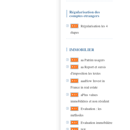
Régularisation des
comptes etrangers
Régularisation les 4
étapes
IMMOBILIER
aa Patrim usagers
aa Report et sursis
d'imposition les textes
aaaHow Invest in
France in real estate
aPlus values
immobilières et non résident
Evaluation : les
méthodes
Evaluation immobilière
ISF