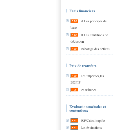
Frais financiers
aI Les principes de
base
II Les limitations de
déduction
Rabotage des déficits
Prix de transfert
Les imprimés,les
BOFIP
les tribunes
Evaluation:métodes et
contentieux
ISF/Calcul rapide
Les évaluations