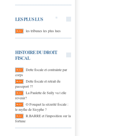
LES PLUS LUS
les tribunes les plus lues
HISTOIRE DU DROIT
FISCAL
Dette fiscale et contrainte par
corps
Dette fiscale et retrait du
passeport ??
La Paulette de Sully va t elle
revenir?
O Fouquet la sécurité fiscale :
le mythe de Sisyphe ?
R.BARRE et l'imposition sur la
fortune