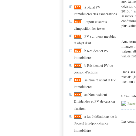
aux termes
décision 
Spécial PV
2015, " n
immobilières :les exonérations
associés o
condition
Report et sursis
plus-value
d'imposition les textes
PV sur biens meubles
Aux terme
et objet d'art
finances 
b Résident et PV
valeurs at
values pré
immobilières
b Résident et PV de
Dans ses 
cession d'actions
rachats ,
aa Non résident et PV
mention :
immobilières
aa Non résident
07:42 Pub
Dividendes et PV de cession
Faceb
d'actions
a les 6 définitions de la
Les comme
Société à prépondérance
immobilière