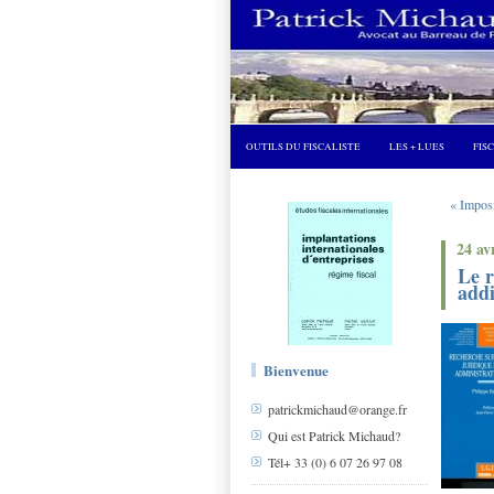
OUTILS DU FISCALISTE
LES + LUES
FIS
« Imposi
24 av
Le r
addi
Bienvenue
patrickmichaud@orange.fr
Qui est Patrick Michaud?
Tél+ 33 (0) 6 07 26 97 08