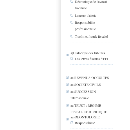
Déontologie de l'avocat
fiscaliste
Lanceur d'alerte
Responsabilite
professionnelle
Tracfin et fraude fiscale!
a)Historique des tribunes
Les lettres fiscales d'EFI
aa REVENUS OCCULTES
aa SOCIETE CIVILE
aa SUCCESSION
internationale
aa TRUST ; REGIME
FISCAL ET JURIDIQUE
aa)DEONTOLOGIE
Responsabilité