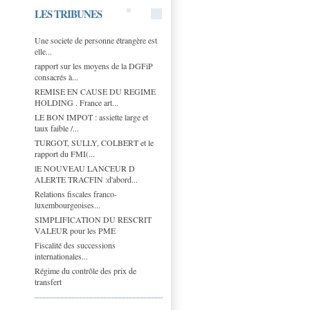
LES TRIBUNES
Une societe de personne étrangère est
elle...
rapport sur les moyens de la DGFiP
consacrés à...
REMISE EN CAUSE DU REGIME
HOLDING . France art...
LE BON IMPOT : assiette large et
taux faible /...
TURGOT, SULLY, COLBERT et le
rapport du FMI(...
lE NOUVEAU LANCEUR D
ALERTE TRACFIN :d'abord...
Relations fiscales franco-
luxembourgeoises...
SIMPLIFICATION DU RESCRIT
VALEUR pour les PME
Fiscalité des successions
internationales...
Régime du contrôle des prix de
transfert