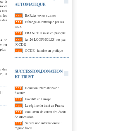
par la
AUTOMATIQUE
nvier
s aux
EAR;les textes suisses
ns les
e des
Echange automatique par les
USA
FRANCE la mise en pratique
les 26 LOOPHOLES vus par
14 de
l'OCDE
es ou
 plus-
OCDE ; la mise en pratique
s des
SUCCESSION,DONATION
6, la
ET TRUST
Donation internationale :
|
|
fiscalité
Fiscalité en Europe
Le régime du trust en France
simulateur de calcul des droits
de succession
Succession internationale :
régime fiscal