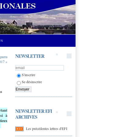
UX
NEWSLETTER
iquera
2017 »
S'inscrire
Se désinscrire
ns
NEWSLETTER EFI
tant
si à
ARCHIVES
tieux
r
Les précédentes lettres d'EFI