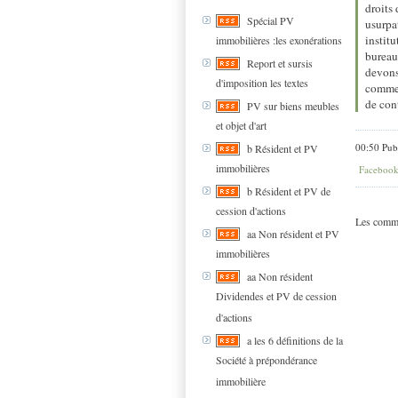
droits
Spécial PV
usurpa
institu
immobilières :les exonérations
bureau
Report et sursis
devons
d'imposition les textes
comme d
de cont
PV sur biens meubles
et objet d'art
00:50 Pub
b Résident et PV
immobilières
Faceboo
b Résident et PV de
cession d'actions
Les comme
aa Non résident et PV
immobilières
aa Non résident
Dividendes et PV de cession
d'actions
a les 6 définitions de la
Société à prépondérance
immobilière