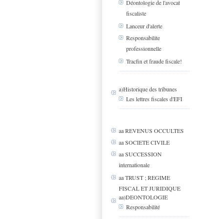
Déontologie de l'avocat
fiscaliste
Lanceur d'alerte
Responsabilite
professionnelle
Tracfin et fraude fiscale!
a)Historique des tribunes
Les lettres fiscales d'EFI
aa REVENUS OCCULTES
aa SOCIETE CIVILE
aa SUCCESSION
internationale
aa TRUST ; REGIME
FISCAL ET JURIDIQUE
aa)DEONTOLOGIE
Responsabilité