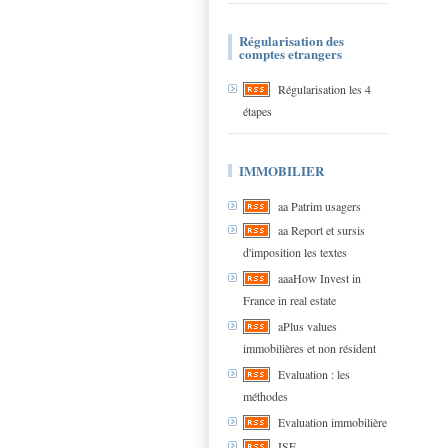
Régularisation des
comptes etrangers
Régularisation les 4
étapes
IMMOBILIER
aa Patrim usagers
aa Report et sursis
d'imposition les textes
aaaHow Invest in
France in real estate
aPlus values
immobilières et non résident
Evaluation : les
méthodes
Evaluation immobilière
ISF