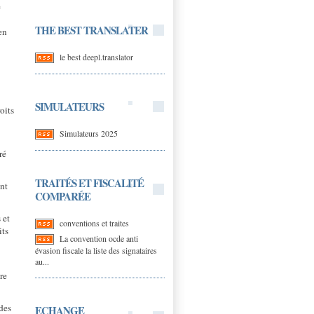
e
THE BEST TRANSLATER
en
le best deepl.translator
SIMULATEURS
oits
Simulateurs 2025
ré
TRAITÉS ET FISCALITÉ
ent
COMPARÉE
 et
conventions et traites
its
La convention ocde anti
évasion fiscale la liste des signataires
au...
re
des
ECHANGE