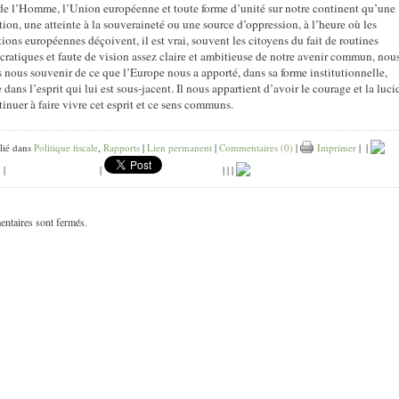
 de l’Homme, l’Union européenne et toute forme d’unité sur notre continent qu’une
tion, une atteinte à la souveraineté ou une source d’oppression, à l’heure où les
tions européennes déçoivent, il est vrai, souvent les citoyens du fait de routines
cratiques et faute de vision assez claire et ambitieuse de notre avenir commun, nou
 nous souvenir de ce que l’Europe nous a apporté, dans sa forme institutionnelle,
ans l’esprit qui lui est sous-jacent. Il nous appartient d’avoir le courage et la luci
inuer à faire vivre cet esprit et ce sens communs.
lié dans
Politique fiscale
,
Rapports
|
Lien permanent
|
Commentaires (0)
|
Imprimer
|
|
k
|
|
|
|
|
ntaires sont fermés.