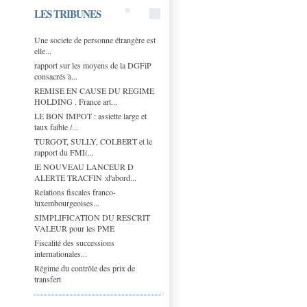
LES TRIBUNES
Une societe de personne étrangère est
elle...
rapport sur les moyens de la DGFiP
consacrés à...
REMISE EN CAUSE DU REGIME
HOLDING . France art...
LE BON IMPOT : assiette large et
taux faible /...
TURGOT, SULLY, COLBERT et le
rapport du FMI(...
lE NOUVEAU LANCEUR D
ALERTE TRACFIN :d'abord...
Relations fiscales franco-
luxembourgeoises...
SIMPLIFICATION DU RESCRIT
VALEUR pour les PME
Fiscalité des successions
internationales...
Régime du contrôle des prix de
transfert