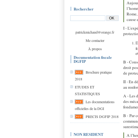
Aujour
l’homm
Rechercher
Rome, 
cause e
I - L’exp
patrickmichaud@orange.fr
protectio
Me contacter
D
f
À propos
e
Documentation fiscale
DGFIP
B - Cons
droit po
Brochure pratique
de prote
2018
II - En d
au renfo
ETUDES ET
STATISTIQUES
A - Les d
des mécan
Les documentations
fondamen
officielles de la DGI
B - Par c
PRECIS DGFIP 2018
commune 
surestim
NON RESIDENT
A l’he