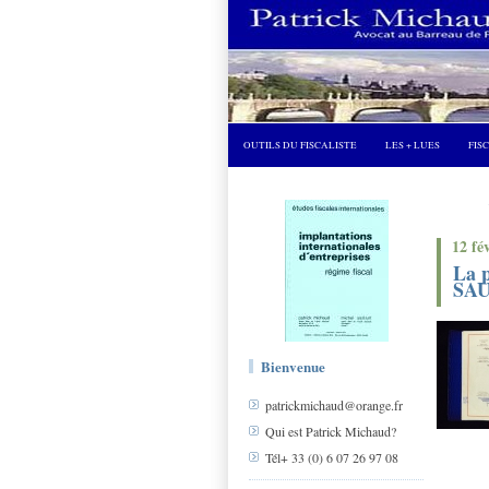
OUTILS DU FISCALISTE
LES + LUES
FIS
12 fé
La 
SA
Bienvenue
patrickmichaud@orange.fr
Qui est Patrick Michaud?
Tél+ 33 (0) 6 07 26 97 08