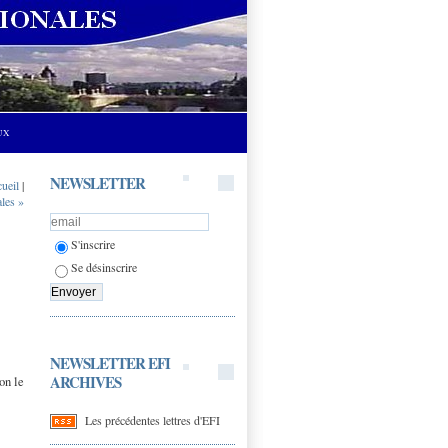
UX
NEWSLETTER
cueil
|
ales »
S'inscrire
Se désinscrire
NEWSLETTER EFI
ARCHIVES
on le
Les précédentes lettres d'EFI