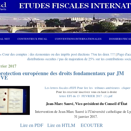
CAL NET
CONTENTIEUX FISCAL
CONVENTIONS INTERNATIONALES
DOSSIERS FISCA
« Cour des comptes : des économies ou des impôts post élections ??ou les deux !!!!
|
Page d'ac
distributions occultes / pas de majoration de 25% sur les contributions soci
vrier 2017
protection européenne des droits fondamentaux par JM
UVE
Les lettres fiscales d'EFI Pour lire les tribunes antérieures cliquer
Pour les recevoir inscrivez vous en haut à droite
lettre EFI du 13 FEVRIER 2017 (1).pdf
Jean-Marc Sauvé, Vice-président du Conseil d'État
Intervention de Jean-Marc Sauvé à l'Université catholique de Ly
31 janvier 2017.
Lire en PDF
Lire en HTLM
ECOUTER