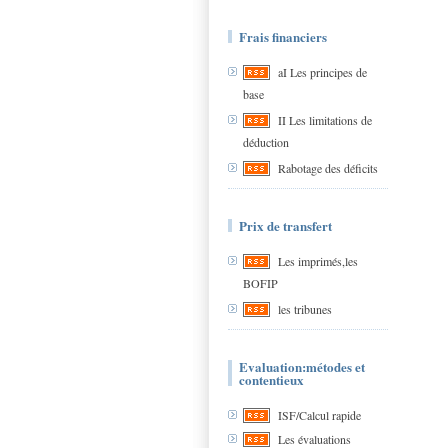
Frais financiers
aI Les principes de
base
II Les limitations de
déduction
Rabotage des déficits
Prix de transfert
Les imprimés,les
BOFIP
les tribunes
Evaluation:métodes et
contentieux
ISF/Calcul rapide
Les évaluations