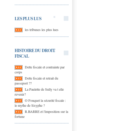
LES PLUS LUS
les tribunes les plus lues
HISTOIRE DU DROIT
FISCAL
Dette fiscale et contrainte par
corps
Dette fiscale et retrait du
passeport ??
La Paulette de Sully va t elle
revenir?
O Fouquet la sécurité fiscale :
le mythe de Sisyphe ?
R.BARRE et l'imposition sur la
fortune