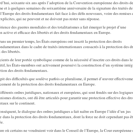
d’hui, soixante-six ans après l’adoption de la Convention européenne des droits d
e et à quelques semaines du soixantième anniversaire de la signature des traités de
l’Europe des droits fondamentaux fait face à des défis nouveaux, voire des remises 
xplicites, qui ne peuvent et ne doivent pas rester sans réponse.
érience des guerres mondiales et des totalitarismes a fait émerger le projet d’une
n active et efficace des libertés et des droits fondamentaux en Europe.
ans un premier temps, les États européens ont inscrit la protection des droits
ondamentaux dans le cadre de traités internationaux consacrés à la protection des dr
t des libertés.
cients de leur portée symbolique comme de la nécessité d’inscrire ces droits dans le
sitif, les États-membres ont activement poursuivi la construction d’un système intég
ction des droits fondamentaux.
épit des difficultés que soulève parfois ce pluralisme, il permet d’œuvrer effectivem
rcement de la protection des droits fondamentaux en Europe.
ifférents ordres juridiques, nationaux et européens, qui sont fondés sur des logiques
ismes distincts, ont dû être articulés pour garantir une protection effective des dro
taux sur le continent.
onséquent, le dialogue des ordres juridiques a fait naître en Europe l’idée d’un jus
dans la protection des droits fondamentaux, dont la force ne doit cependant pas êt
ée.
ure où certains ne voudraient voir dans le Conseil de l’Europe, la Cour européenne 