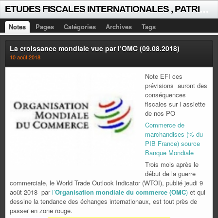
E
TUDES FISCALES INTERNATIONALES , PATRICK MICHAUD
Notes
Pages
Catégories
Archives
Tags
La croissance mondiale vue par l’OMC (09.08.2018)
10 août 2018
Note EFI ces
prévisions auront des
conséquences
fiscales sur l assiette
de nos PO
Commerce de
marchandises (% du
PIB France) source
Banque Mondiale
Trois mois après le
début de la guerre
commerciale, le World Trade Outlook Indicator (WTOI), publié jeudi 9
août 2018 par
l’
Organisation mondiale du commerce (OMC
)
et qui
dessine la tendance des échanges internationaux, est tout près de
passer en zone rouge.