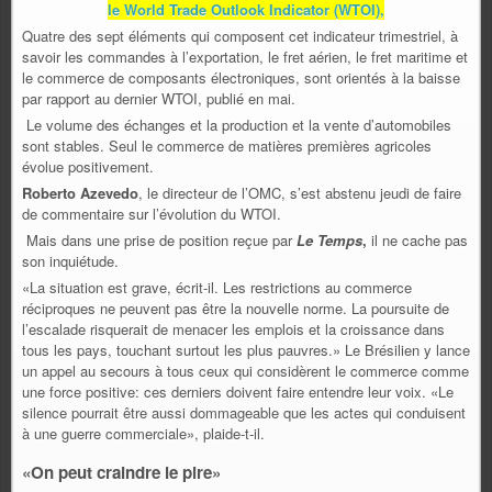
le World Trade Outlook Indicator (WTOI),
Quatre des sept éléments qui composent cet indicateur trimestriel, à
savoir les commandes à l’exportation, le fret aérien, le fret maritime et
le commerce de composants électroniques, sont orientés à la baisse
par rapport au dernier WTOI, publié en mai.
Le volume des échanges et la production et la vente d’automobiles
sont stables. Seul le commerce de matières premières agricoles
évolue positivement.
Roberto Azevedo
, le directeur de l’OMC, s’est abstenu jeudi de faire
de commentaire sur l’évolution du WTOI.
Mais dans une prise de position reçue par
Le Temps
,
il ne cache pas
son inquiétude.
«La situation est grave, écrit-il. Les restrictions au commerce
réciproques ne peuvent pas être la nouvelle norme. La poursuite de
l’escalade risquerait de menacer les emplois et la croissance dans
tous les pays, touchant surtout les plus pauvres.» Le Brésilien y lance
un appel au secours à tous ceux qui considèrent le commerce comme
une force positive: ces derniers doivent faire entendre leur voix. «Le
silence pourrait être aussi dommageable que les actes qui conduisent
à une guerre commerciale», plaide-t-il.
«On peut craindre le pire»