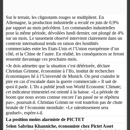
Sur le terrain, les clignotants rouges se multiplient. En
Allemagne, la production industrielle a reculé en juin de 0,9%
par rapport au mois précédent. Les commandes industrielles
pour la même période, dévoilées lundi dernier, ont plongé de 4%
sur un mois. Le tassement observé intervient clairement dans un
contexte international tendu en raison des hostilités
commerciales entre les Etats-Unis et l’Union européenne d’un
côté, et la Chine de l’autre. En réalité, les conséquences se feront
ressentir davantage ces prochains mois.
«Je dois admettre que la situation s’est détériorée, déclare
Christian Grimme, économiste à l’Ifo, institut de recherches
économiques lié à l’Université de Munich. On peut craindre le
pire en cas d’escalade dans la guerre commerciale.» Il sait de
quoi il parle. L’Ifo a publié jeudi son World Economic Climate;
cet indicateur trimestriel est orienté à la baisse. «La période de
boom que nous avons connue encore l’an passé ne se répétera
pas», poursuit-il. Christian Grimm ne voit toutefois pas de chute
brutale de l’économie mondiale: «Le ralentissement sera
graduel», espère-t-il.
La position moins alarmiste de PICTET
Selon Sabrina Khanniche, économiste chez Pictet Asset