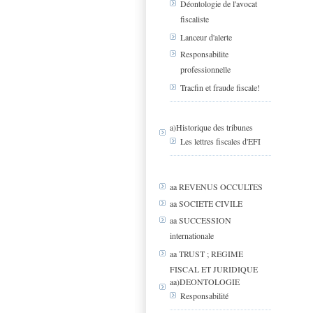
Déontologie de l'avocat
fiscaliste
Lanceur d'alerte
Responsabilite
professionnelle
Tracfin et fraude fiscale!
a)Historique des tribunes
Les lettres fiscales d'EFI
aa REVENUS OCCULTES
aa SOCIETE CIVILE
aa SUCCESSION
internationale
aa TRUST ; REGIME
FISCAL ET JURIDIQUE
aa)DEONTOLOGIE
Responsabilité