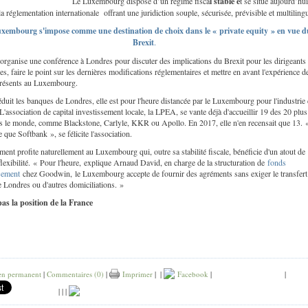
Le Luxembourg dispose d’un régime fisca
l stable e
t se situe aujourd’hui
la réglementation internationale offrant une juridiction souple, sécurisée, prévisible et multilin
xembourg s'impose comme une destination de choix dans le « private equity » en vue d
Brexit
.
rganise une conférence à Londres pour discuter des implications du Brexit pour les dirigeants
es, faire le point sur les dernières modifications réglementaires et mettre en avant l'expérience d
résents au Luxembourg.
duit les banques de Londres, elle est pour l'heure distancée par le Luxembourg pour l'industrie
L'association de capital investissement locale, la LPEA, se vante déjà d'accueillir 19 des 20 plu
s le monde, comme Blackstone, Carlyle, KKR ou Apollo. En 2017, elle n'en recensait que 13. «
que Softbank », se félicite l'association.
nt profite naturellement au Luxembourg qui, outre sa stabilité fiscale, bénéficie d'un atout de
a flexibilité. « Pour l'heure, explique Arnaud David, en charge de la structuration de
fonds
ssement
chez Goodwin, le Luxembourg accepte de fournir des agréments sans exiger le transfert
e Londres ou d'autres domiciliations. »
pas la position de la France
en permanent
|
Commentaires (0)
|
Imprimer
|
|
Facebook
|
|
|
|
|