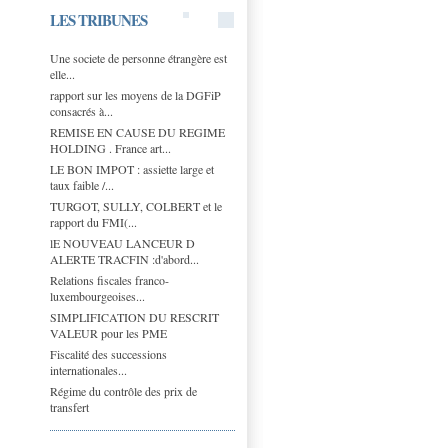
LES TRIBUNES
Une societe de personne étrangère est
elle...
rapport sur les moyens de la DGFiP
consacrés à...
REMISE EN CAUSE DU REGIME
HOLDING . France art...
LE BON IMPOT : assiette large et
taux faible /...
TURGOT, SULLY, COLBERT et le
rapport du FMI(...
lE NOUVEAU LANCEUR D
ALERTE TRACFIN :d'abord...
Relations fiscales franco-
luxembourgeoises...
SIMPLIFICATION DU RESCRIT
VALEUR pour les PME
Fiscalité des successions
internationales...
Régime du contrôle des prix de
transfert