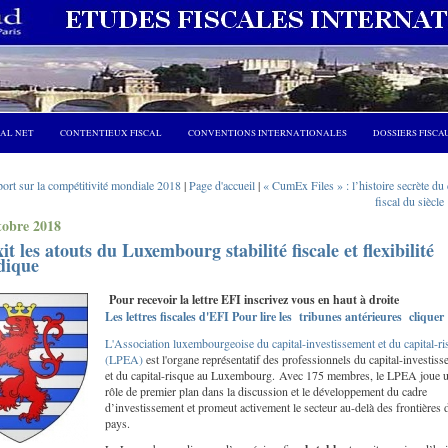
CAL NET
CONTENTIEUX FISCAL
CONVENTIONS INTERNATIONALES
DOSSIERS FISCA
ort sur la compétitivité mondiale 2018
|
Page d'accueil
|
« CumEx Files » : l’histoire secrète du
fiscal du siècle 
tobre 2018
it les atouts du Luxembourg stabilité fiscale et flexibilité
dique
Pour recevoir la lettre EFI inscrivez vous en haut à droite
Les lettres fiscales d'EFI Pour lire les tribunes antérieures cliquer
L'Association luxembourgeoise du capital-investissement et du capital-ri
(LPEA)
est l'organe représentatif des professionnels du capital-investis
et du capital-risque au Luxembourg. Avec 175 membres, le LPEA joue 
rôle de premier plan dans la discussion et le développement du cadre
d’investissement et promeut activement le secteur au-delà des frontières 
pays.