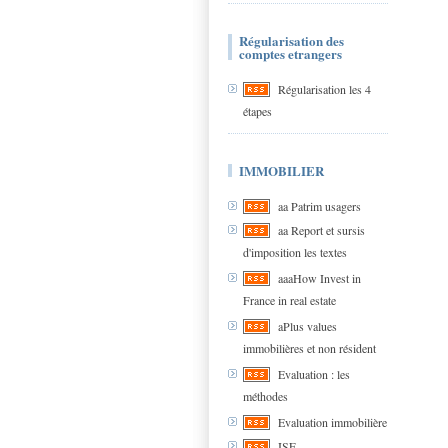
Régularisation des
comptes etrangers
Régularisation les 4
étapes
IMMOBILIER
aa Patrim usagers
aa Report et sursis
d'imposition les textes
aaaHow Invest in
France in real estate
aPlus values
immobilières et non résident
Evaluation : les
méthodes
Evaluation immobilière
ISF