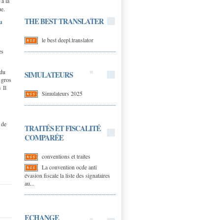
 à la
gue.
THE BEST TRANSLATER
u
le best deepl.translator
es
 du
SIMULATEURS
s gros
 Il
Simulateurs 2025
 de
TRAITÉS ET FISCALITÉ
COMPARÉE
conventions et traites
La convention ocde anti
évasion fiscale la liste des signataires
au...
ECHANGE