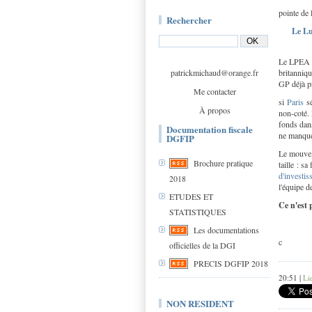
pointe de 
Rechercher
Le Lu
Le LPEA o
patrickmichaud@orange.fr
britanniqu
GP déjà p
Me contacter
si
Paris
sé
À propos
non-coté. 
fonds dan
Documentation fiscale
ne manque 
DGFIP
Le mouveme
Brochure pratique
taille : s
d'investi
2018
l'équipe d
ETUDES ET
Ce n'est 
STATISTIQUES
Les documentations
c
officielles de la DGI
PRECIS DGFIP 2018
20:51 |
Li
NON RESIDENT