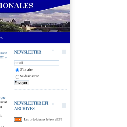
UX
NEWSLETTER
 casse
!!!! »
S'inscrire
Se désinscrire
sque
sement
NEWSLETTER EFI
un
ARCHIVES
du
Les précédentes lettres d'EFI