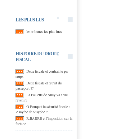
LES PLUS LUS
les tribunes les plus lues
HISTOIRE DU DROIT
FISCAL
Dette fiscale et contrainte par
corps
Dette fiscale et retrait du
passeport ??
La Paulette de Sully va t elle
revenir?
O Fouquet la sécurité fiscale :
le mythe de Sisyphe ?
R.BARRE et l'imposition sur la
fortune