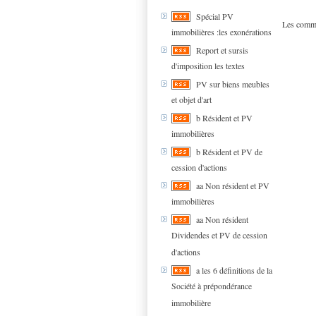
Spécial PV
Les comme
immobilières :les exonérations
Report et sursis
d'imposition les textes
PV sur biens meubles
et objet d'art
b Résident et PV
immobilières
b Résident et PV de
cession d'actions
aa Non résident et PV
immobilières
aa Non résident
Dividendes et PV de cession
d'actions
a les 6 définitions de la
Société à prépondérance
immobilière