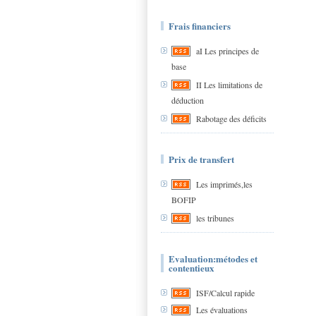
Frais financiers
aI Les principes de
base
II Les limitations de
déduction
Rabotage des déficits
Prix de transfert
Les imprimés,les
BOFIP
les tribunes
Evaluation:métodes et
contentieux
ISF/Calcul rapide
Les évaluations