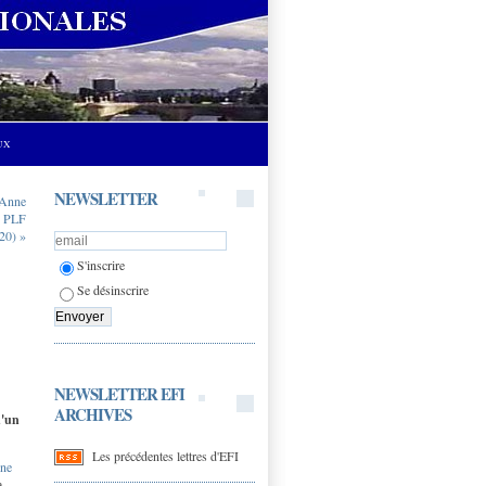
UX
NEWSLETTER
 Anne
au PLF
20) »
S'inscrire
Se désinscrire
NEWSLETTER EFI
ARCHIVES
d'un
Les précédentes lettres d'EFI
une
a