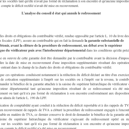
r les sociétés tant qu'elle n'avait pas formé de réclamation à son encontre et qu'aucune impositi
 compte le déficit rectifié n'avait été mise en recouvrement.
L’analyse du conseil d état qui annule le redressement
des droits et obligations du contribuable vérifié, rendue opposable par l'article L. 10 du livre des
 fiscales (LPF), assure au contribuable qui en fait la demande
la garantie substantielle de
btenir, avant la clôture de la procédure de redressement, un débat avec le supérieur
que du vérificateur puis avec l'interlocuteur départemental
dans les conditions qu'elle préc
 en oeuvre de cette garantie doit être demandée par le contribuable avant la décision d'imposi
-dire la date de mise en recouvrement d'une imposition supplémentaire résultant des opératio
 entrant dans le champ de la charte des droits et obligations du contribuable vérifié.
que ces opérations conduisent notamment à la réduction du déficit déclaré au titre d'un exercic
 de cotisation supplémentaire à l'impôt sur les sociétés ou à l'impôt sur le revenu, le contri
mander le bénéfice de la garantie attachée à la saisine du supérieur hiérarchique du vérificateur
locuteur départemental tant qu'aucune imposition résultant de ce redressement n'a été mi
ement ou tant qu'il n'a pas formé de réclamation à son encontre conformément aux dispositio
e alinéa de l'article L. 190 du LPF.
fication de comptabilité ayant conduit à la réduction du déficit reportable et à des rappels de T
 en recouvrement de rappels de TVA a clôturé la procédure de redressement engagée à l'encont
uable en matière de TVA, ce dernier conserve le droit de demander le bénéfice de la garantie at
isine du supérieur hiérarchique du vérificateur s'agissant du redressement opéré en ma
 sur les sociétés tant qu'il n'a pas formé de réclamation à son encontre et qu'aucune impos
en compte le déficit rectifié n'a été mise en recouvrement.