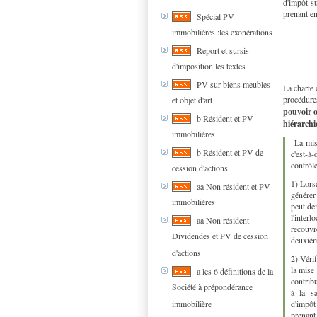
d'impôt su
prenant en
Spécial PV
immobilières :les exonérations
Report et sursis
d'imposition les textes
PV sur biens meubles
La charte 
procédures
et objet d'art
pouvoir o
b Résident et PV
hiérarchi
immobilières
La mise
b Résident et PV de
c'est-à
contrôle
cession d'actions
1) Lors
aa Non résident et PV
générer
immobilières
peut de
l'inter
aa Non résident
recouvr
Dividendes et PV de cession
deuxièm
d'actions
2) Véri
la mise
a les 6 définitions de la
contrib
Société à prépondérance
à la sa
immobilière
d'impôt
prenant 