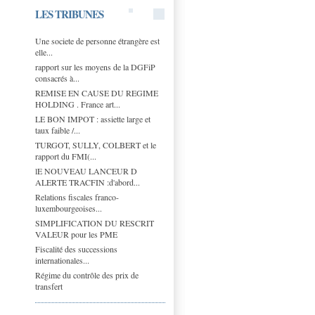
LES TRIBUNES
Une societe de personne étrangère est
elle...
rapport sur les moyens de la DGFiP
consacrés à...
REMISE EN CAUSE DU REGIME
HOLDING . France art...
LE BON IMPOT : assiette large et
taux faible /...
TURGOT, SULLY, COLBERT et le
rapport du FMI(...
lE NOUVEAU LANCEUR D
ALERTE TRACFIN :d'abord...
Relations fiscales franco-
luxembourgeoises...
SIMPLIFICATION DU RESCRIT
VALEUR pour les PME
Fiscalité des successions
internationales...
Régime du contrôle des prix de
transfert