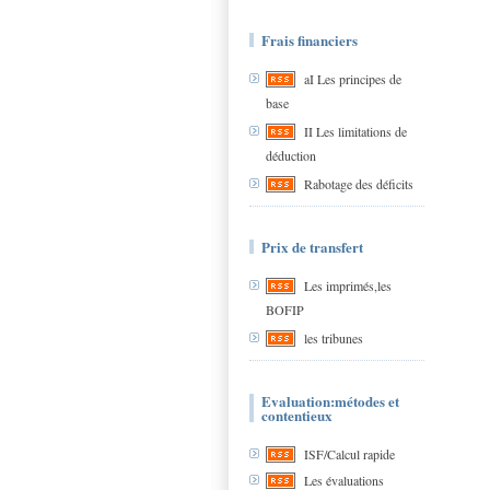
Frais financiers
aI Les principes de
base
II Les limitations de
déduction
Rabotage des déficits
Prix de transfert
Les imprimés,les
BOFIP
les tribunes
Evaluation:métodes et
contentieux
ISF/Calcul rapide
Les évaluations