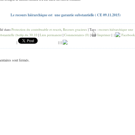
Le recours hiérarchique est une garantie substantielle ( CE 09.11.2015)
lié dans
Protection du contribuable et rescrit
,
Recours gracieux
| Tags :
recours hiérarchique une
ubstantielle (bofip du 30.10
|
Lien permanent
|
Commentaires (0)
|
Imprimer
|
|
Facebook
|
|
|
|
ntaires sont fermés.