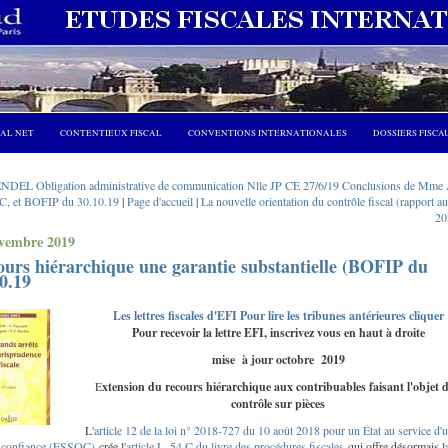
CAL NET
CONTENTIEUX FISCAL
CONVENTIONS INTERNATIONALES
DOSSIERS FISCA
ENDEL Obligation administrative de communication Nlle JP CE 27/6/19 Conclusions de Mme
C, et BOFIP du 30.10.19
|
Page d'accueil
|
La nouvelle orientation du contrôle fiscal (rapport 
20
ovembre 2019
urs hiérarchique une garantie substantielle (BOFIP du
0.19
Les lettres fiscales d'EFI Pour lire les tribunes antérieures cliquer
Pour recevoir la lettre EFI, inscrivez vous en haut à droite
mise à jour octobre 2019
E
xtension du recours hiérarchique aux contribuables faisant l'objet 
contrôle sur pièces
L'
article 12 de la loi n° 2018-727 du 10 août 2018 pour un État au service d'
e confiance (ESSOC)
crée l'
article L. 54 C du livre des procédures fiscales
qui offre désormais l