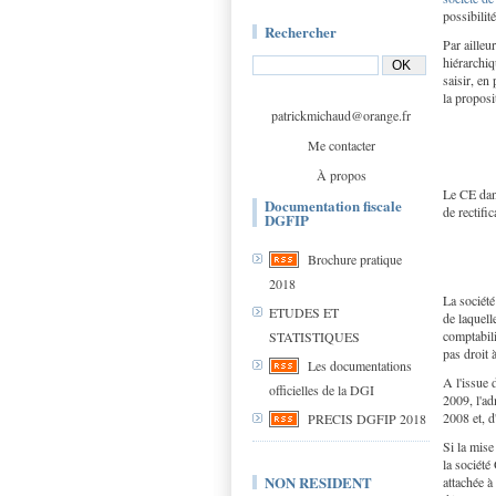
possibilit
Rechercher
Par ailleu
hiérarchiq
saisir, en
la proposi
patrickmichaud@orange.fr
Me contacter
À propos
Le CE dan
Documentation fiscale
de rectifi
DGFIP
Brochure pratique
2018
La société
ETUDES ET
de laquell
comptabili
STATISTIQUES
pas droit 
Les documentations
A l'issue 
officielles de la DGI
2009, l'adm
2008 et, d
PRECIS DGFIP 2018
Si la mise
la société
NON RESIDENT
attachée à