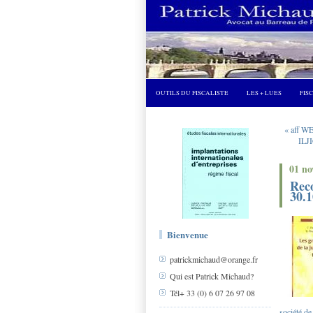
OUTILS DU FISCALISTE
LES + LUES
FIS
« aff W
ILJI
01 n
Reco
30.1
Bienvenue
patrickmichaud@orange.fr
Qui est Patrick Michaud?
Tél+ 33 (0) 6 07 26 97 08
société d