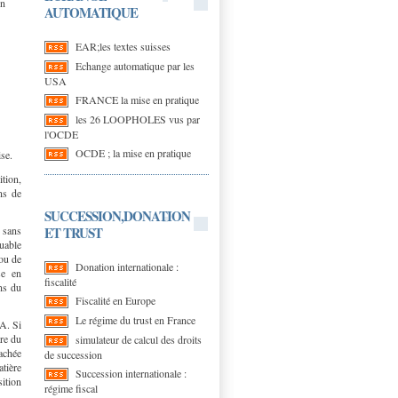
on
AUTOMATIQUE
EAR;les textes suisses
Echange automatique par les
USA
FRANCE la mise en pratique
les 26 LOOPHOLES vus par
l'OCDE
OCDE ; la mise en pratique
ise.
tion,
ns de
SUCCESSION,DONATION
ET TRUST
e sans
buable
 ou de
Donation internationale :
se en
fiscalité
ns du
Fiscalité en Europe
Le régime du trust en France
VA. Si
re du
simulateur de calcul des droits
tachée
de succession
tière
Succession internationale :
ition
régime fiscal