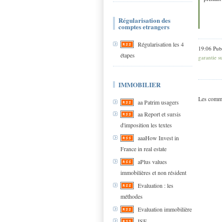
Régularisation des
comptes etrangers
Régularisation les 4
19:06 Pub
étapes
garantie s
IMMOBILIER
Les comme
aa Patrim usagers
aa Report et sursis
d'imposition les textes
aaaHow Invest in
France in real estate
aPlus values
immobilières et non résident
Evaluation : les
méthodes
Evaluation immobilière
ISF