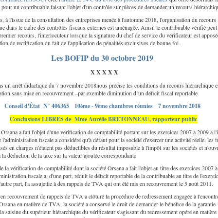
é pour un contribuable faisant l'objet d'un contrôle sur pièces de demander un recours hiérarchiq
rs, à l'issue de la consultation des entreprises menée à l'automne 2018, l'organisation du recours
ue dans le cadre des contrôles fiscaux externes est aménagée. Ainsi, le contribuable vérifié peut
 premier recours, l'interlocuteur lorsque la signature du chef de service du vérificateur est apposé
tion de rectification du fait de l'application de pénalités exclusives de bonne foi.
Les BOFIP du 30 octobre 2019
X X X X X
s un arrêt didactique du 7 novembre 2018nous précise les conditions du recours hiérarchique e
cation sans mise en recouvrement –par exemble diminution d’un déficit fiscal reportable
Conseil d'État N° 406365 10ème - 9ème chambres réunies 7 novembre 2018
Conclusions LIBRES de Mme Aurélie BRETONNEAU, rapporteur public
 Orsana a fait l'objet d'une vérification de comptabilité portant sur les exercices 2007 à 2009 à l'
e l'administration fiscale a considéré qu'à défaut pour la société d'exercer une activité réelle, les f
sés en charges n'étaient pas déductibles du résultat imposable à l'impôt sur les sociétés et n'ouv
à la déduction de la taxe sur la valeur ajoutée correspondante
de la vérification de comptabilité dont la société Orsana a fait l'objet au titre des exercices 2007 à
inistration fiscale a, d'une part, réduit le déficit reportable de la contribuable au titre de l'exerci
'autre part, l'a assujettie à des rappels de TVA qui ont été mis en recouvrement le 5 août 2011.
 en recouvrement de rappels de TVA a clôturé la procédure de redressement engagée à l'encontr
 Orsana en matière de TVA, la société a conservé le droit de demander le bénéfice de la garantie
 la saisine du supérieur hiérarchique du vérificateur s'agissant du redressement opéré en matière