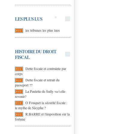
LES PLUS LUS
les tribunes les plus lues
HISTOIRE DU DROIT
FISCAL
Dette fiscale et contrainte par
corps
Dette fiscale et retrait du
passeport ??
La Paulette de Sully va t elle
revenir?
O Fouquet la sécurité fiscale :
le mythe de Sisyphe ?
R.BARRE et l'imposition sur la
fortune