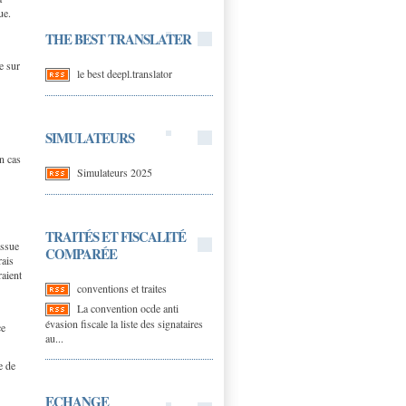
ue.
THE BEST TRANSLATER
e sur
le best deepl.translator
SIMULATEURS
n cas
Simulateurs 2025
TRAITÉS ET FISCALITÉ
issue
COMPARÉE
rais
raient
conventions et traites
La convention ocde anti
évasion fiscale la liste des signataires
ce
au...
e de
ECHANGE