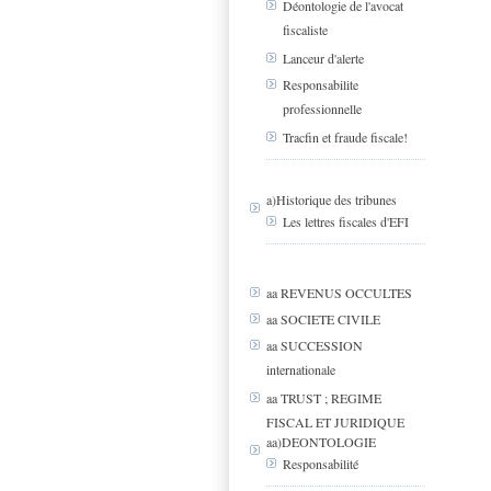
Déontologie de l'avocat
fiscaliste
Lanceur d'alerte
Responsabilite
professionnelle
Tracfin et fraude fiscale!
a)Historique des tribunes
Les lettres fiscales d'EFI
aa REVENUS OCCULTES
aa SOCIETE CIVILE
aa SUCCESSION
internationale
aa TRUST ; REGIME
FISCAL ET JURIDIQUE
aa)DEONTOLOGIE
Responsabilité