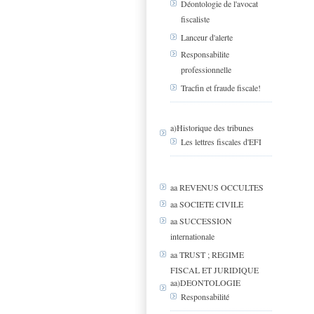
Déontologie de l'avocat
fiscaliste
Lanceur d'alerte
Responsabilite
professionnelle
Tracfin et fraude fiscale!
a)Historique des tribunes
Les lettres fiscales d'EFI
aa REVENUS OCCULTES
aa SOCIETE CIVILE
aa SUCCESSION
internationale
aa TRUST ; REGIME
FISCAL ET JURIDIQUE
aa)DEONTOLOGIE
Responsabilité