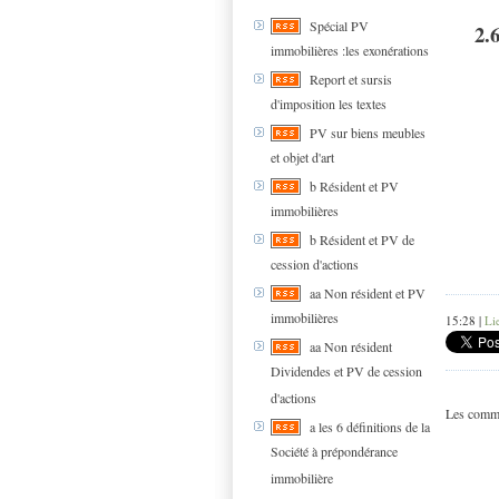
Spécial PV
2.
immobilières :les exonérations
Report et sursis
d'imposition les textes
PV sur biens meubles
et objet d'art
b Résident et PV
immobilières
b Résident et PV de
cession d'actions
aa Non résident et PV
immobilières
15:28 |
Li
aa Non résident
Dividendes et PV de cession
d'actions
Les comme
a les 6 définitions de la
Société à prépondérance
immobilière