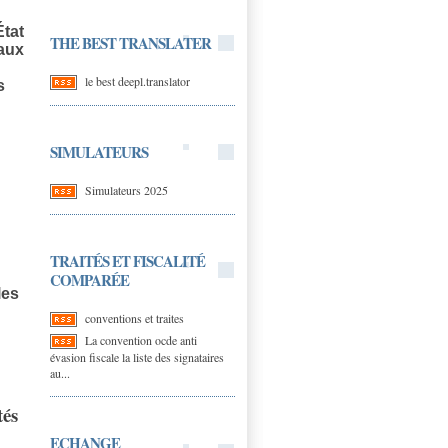
État
THE BEST TRANSLATER
 aux
le best deepl.translator
s
SIMULATEURS
Simulateurs 2025
TRAITÉS ET FISCALITÉ
COMPARÉE
les
conventions et traites
La convention ocde anti
évasion fiscale la liste des signataires
au...
ités
ECHANGE