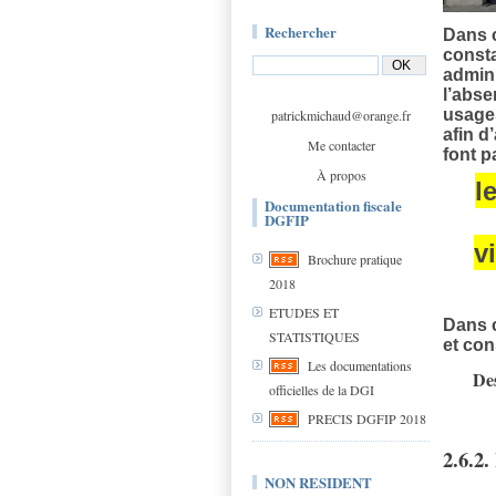
Rechercher
Dans c
consta
admini
l’abse
usages
patrickmichaud@orange.fr
afin d
Me contacter
font p
À propos
l
Documentation fiscale
DGFIP
v
Brochure pratique
2018
ETUDES ET
Dans c
STATISTIQUES
et con
Les documentations
De
officielles de la DGI
PRECIS DGFIP 2018
2.6.2.
NON RESIDENT