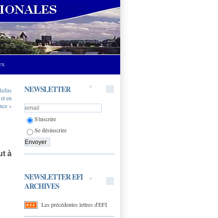
UX
NEWSLETTER
Refus
 et en
nce »
S'inscrire
Se désinscrire
ut à
NEWSLETTER EFI
ARCHIVES
Les précédentes lettres d'EFI