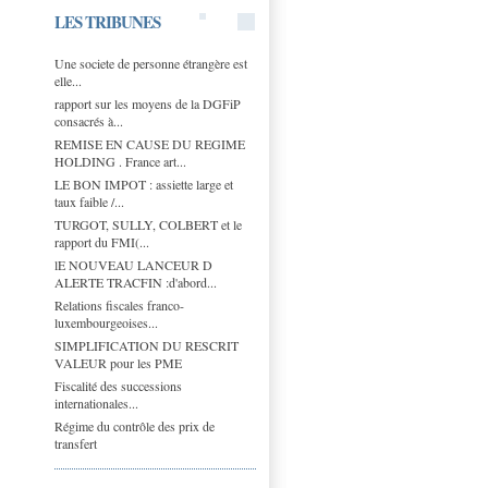
LES TRIBUNES
Une societe de personne étrangère est
elle...
rapport sur les moyens de la DGFiP
consacrés à...
REMISE EN CAUSE DU REGIME
HOLDING . France art...
LE BON IMPOT : assiette large et
taux faible /...
TURGOT, SULLY, COLBERT et le
rapport du FMI(...
lE NOUVEAU LANCEUR D
ALERTE TRACFIN :d'abord...
Relations fiscales franco-
luxembourgeoises...
SIMPLIFICATION DU RESCRIT
VALEUR pour les PME
Fiscalité des successions
internationales...
Régime du contrôle des prix de
transfert