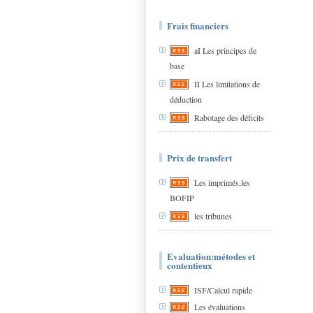
Frais financiers
aI Les principes de
base
II Les limitations de
déduction
Rabotage des déficits
Prix de transfert
Les imprimés,les
BOFIP
les tribunes
Evaluation:métodes et
contentieux
ISF/Calcul rapide
Les évaluations