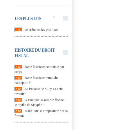
LES PLUS LUS
les tribunes les plus lues
HISTOIRE DU DROIT
FISCAL
Dette fiscale et contrainte par
corps
Dette fiscale et retrait du
passeport ??
La Paulette de Sully va t elle
revenir?
O Fouquet la sécurité fiscale :
le mythe de Sisyphe ?
R.BARRE et l'imposition sur la
fortune