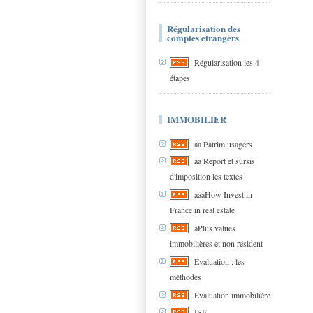
Régularisation des
comptes etrangers
Régularisation les 4
étapes
IMMOBILIER
aa Patrim usagers
aa Report et sursis
d'imposition les textes
aaaHow Invest in
France in real estate
aPlus values
immobilières et non résident
Evaluation : les
méthodes
Evaluation immobilière
ISF