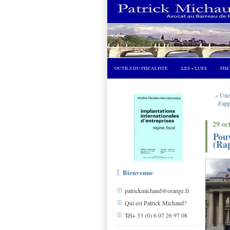
OUTILS DU FISCALISTE
LES + LUES
FIS
« Une
d'ap
29 oc
Pouv
(Rap
Bienvenue
patrickmichaud@orange.fr
Qui est Patrick Michaud?
Tél+ 33 (0) 6 07 26 97 08