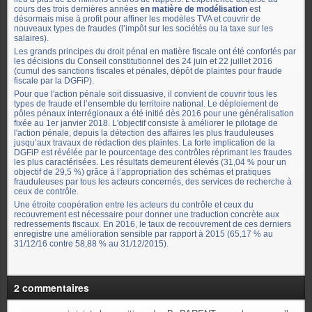
cours des trois dernières années
en matière de modélisation
est
désormais mise à profit pour affiner les modèles TVA et couvrir de
nouveaux types de fraudes (l’impôt sur les sociétés ou la taxe sur les
salaires).
Les grands principes du droit pénal en matière fiscale ont été confortés par
les décisions du Conseil constitutionnel des 24 juin et 22 juillet 2016
(cumul des sanctions fiscales et pénales, dépôt de plaintes pour fraude
fiscale par la DGFiP).
Pour que l'action pénale soit dissuasive, il convient de couvrir tous les
types de fraude et l’ensemble du territoire national. Le déploiement de
pôles pénaux interrégionaux a été initié dès 2016 pour une généralisation
fixée au 1er janvier 2018. L'objectif consiste à améliorer le pilotage de
l'action pénale, depuis la détection des affaires les plus frauduleuses
jusqu’aux travaux de rédaction des plaintes. La forte implication de la
DGFiP est révélée par le pourcentage des contrôles réprimant les fraudes
les plus caractérisées. Les résultats demeurent élevés (31,04 % pour un
objectif de 29,5 %) grâce à l’appropriation des schémas et pratiques
frauduleuses par tous les acteurs concernés, des services de recherche à
ceux de contrôle.
Une étroite coopération entre les acteurs du contrôle et ceux du
recouvrement est nécessaire pour donner une traduction concrète aux
redressements fiscaux. En 2016, le taux de recouvrement de ces derniers
enregistre une amélioration sensible par rapport à 2015 (65,17 % au
31/12/16 contre 58,88 % au 31/12/2015).
2 commentaires