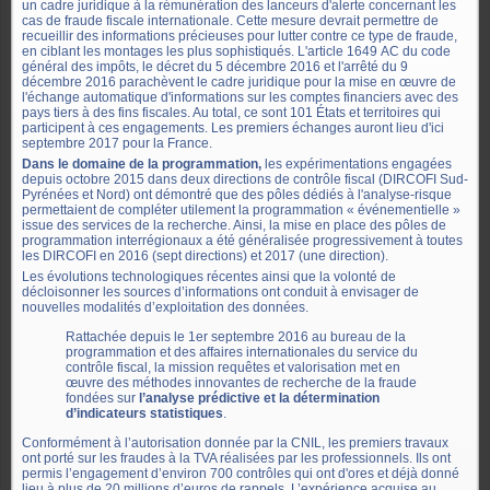
un cadre juridique à la rémunération des lanceurs d'alerte concernant les
cas de fraude fiscale internationale. Cette mesure devrait permettre de
recueillir des informations précieuses pour lutter contre ce type de fraude,
en ciblant les montages les plus sophistiqués. L'article 1649 AC du code
général des impôts, le décret du 5 décembre 2016 et l'arrêté du 9
décembre 2016 parachèvent le cadre juridique pour la mise en œuvre de
l'échange automatique d'informations sur les comptes financiers avec des
pays tiers à des fins fiscales. Au total, ce sont 101 États et territoires qui
participent à ces engagements. Les premiers échanges auront lieu d'ici
septembre 2017 pour la France.
Dans le domaine de la programmation,
les expérimentations engagées
depuis octobre 2015 dans deux directions de contrôle fiscal (DIRCOFI Sud-
Pyrénées et Nord) ont démontré que des pôles dédiés à l'analyse-risque
permettaient de compléter utilement la programmation « événementielle »
issue des services de la recherche. Ainsi, la mise en place des pôles de
programmation interrégionaux a été généralisée progressivement à toutes
les DIRCOFI en 2016 (sept directions) et 2017 (une direction).
Les évolutions technologiques récentes ainsi que la volonté de
décloisonner les sources d’informations ont conduit à envisager de
nouvelles modalités d’exploitation des données.
Rattachée depuis le 1er septembre 2016 au bureau de la
programmation et des affaires internationales du service du
contrôle fiscal, la mission requêtes et valorisation met en
œuvre des méthodes innovantes de recherche de la fraude
fondées sur
l’analyse prédictive et la détermination
d’indicateurs statistiques
.
Conformément à l’autorisation donnée par la CNIL, les premiers travaux
ont porté sur les fraudes à la TVA réalisées par les professionnels. Ils ont
permis l’engagement d’environ 700 contrôles qui ont d'ores et déjà donné
lieu à plus de 20 millions d’euros de rappels. L’expérience acquise au