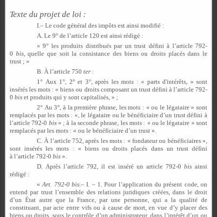
Texte du projet de loi :
I.– Le code général des impôts est ainsi modifié :
A. Le 9° de l’article 120 est ainsi rédigé :
« 9° les produits distribués par un trust défini à l’article 792-
0
bis
, quelle que soit la consistance des biens ou droits placés dans le
trust ; »
B. À l’article 750
ter
:
1° Aux 1°, 2° et 3°, après les mots : « parts d'intérêts, » sont
insérés les mots : « biens ou droits composant un trust défini à l’article 792-
0
bis
et produits qui y sont capitalisés, » ;
2° Au 3°, à la première phrase, les mots : « ou le légataire » sont
remplacés par les mots : «, le légataire ou le bénéficiaire d’un trust défini à
l’article 792-0
bis
» ; à la seconde phrase, les mots : « ou le légataire » sont
remplacés par les mots : « ou le bénéficiaire d’un trust ».
C. À l’article 752, après les mots : « fondateur ou bénéficiaires »,
sont insérés les mots : « biens ou droits placés dans un trust défini
à l’article 792-0
bis
».
D. Après l’article 792, il est inséré un article 792-0
bis
ainsi
rédigé :
«
Art.
792-0
bis.
– I. – 1. Pour l’application du présent code, on
entend par trust l’ensemble des relations juridiques créées, dans le droit
d’un État autre que la France, par une personne, qui a la qualité de
constituant, par acte entre vifs ou à cause de mort, en vue d’y placer des
biens ou droits, sous le contrôle d’un administrateur, dans l’intérêt d’un ou