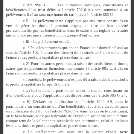
«
Art
.
990
J.-
I. – Les personnes physiques, constituants et
bénéficiaires d’un trust défini à l’article 792-0
bis
sont soumises à un
prélèvement fixé au taux maximum du tarif prévu à l’article 885 U.
« II.– Le prélèvement ne s’applique pas aux trusts constitués en
vue de gérer les droits à pension acquis, au titre de leur activité
professionnelle, par les bénéficiaires dans le cadre d’un régime de retraite
mis en place par une entreprise ou un groupe d‘entreprises.
« III.– Le prélèvement est dû :
« 1° Pour les personnes qui ont en France leur domicile fiscal au
sens de l’article 4 B, à raison des biens et droits situés en France ou hors de
France et des produits capitalisés placés dans le trust ;
« 2° Pour les autres personnes, à raison des seuls biens et droits,
autres que les placements financiers mentionnés à l’article 885 L, situés en
France et des produits capitalisés placés dans le trust.
« Toutefois, le prélèvement n’est pas dû à raison des biens, droits
et produits capitalisés lorsqu’ils ont été :
«
a
) Inclus dans le patrimoine, selon le cas, du constituant ou
d’un bénéficiaire pour l’application des dispositions de l’article 885 G
ter
;
«
b
) Déclarés en application de l’article 1649 AB, dans le
patrimoine d’un constituant ou d’un bénéficiaire réputé être un constituant
en application du 2 du I de l'article 792-0
bis
, dans les cas où le constituant,
ou le bénéficiaire, n’est pas redevable de l’impôt de solidarité sur la fortune
compte tenu de la valeur nette taxable de son patrimoine, celui-ci incluant
les biens, droits et produits capitalisés placés dans le trust.
« Le prélèvement est assis sur la valeur vénale nette