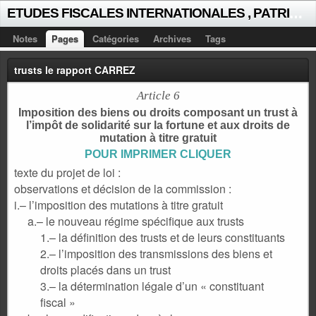
E
TUDES FISCALES INTERNATIONALES , PATRICK MICHAUD
Notes
Pages
Catégories
Archives
Tags
trusts le rapport CARREZ
Article 6
Imposition des biens ou droits composant un trust à
l’impôt de solidarité sur la fortune et aux droits de
mutation à titre gratuit
POUR IMPRIMER CLIQUER
texte du projet de loi :
observations et décision de la commission :
i.– l’imposition des mutations à titre gratuit
a.– le nouveau régime spécifique aux trusts
1.– la définition des trusts et de leurs constituants
2.– l’imposition des transmissions des biens et
droits placés dans un trust
3.– la détermination légale d’un « constituant
fiscal »