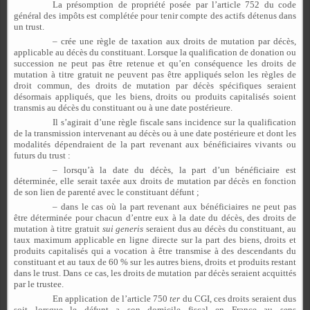
La présomption de propriété posée par l’article 752 du code
général des impôts est complétée pour tenir compte des actifs détenus dans
un trust.
– crée une règle de taxation aux droits de mutation par décès,
applicable au décès du constituant. Lorsque la qualification de donation ou
succession ne peut pas être retenue et qu’en conséquence les droits de
mutation à titre gratuit ne peuvent pas être appliqués selon les règles de
droit commun, des droits de mutation par décès spécifiques seraient
désormais appliqués, que les biens, droits ou produits capitalisés soient
transmis au décès du constituant ou à une date postérieure.
Il s’agirait d’une règle fiscale sans incidence sur la qualification
de la transmission intervenant au décès ou à une date postérieure et dont les
modalités dépendraient de la part revenant aux bénéficiaires vivants ou
futurs du trust :
– lorsqu’à la date du décès, la part d’un bénéficiaire est
déterminée, elle serait taxée aux droits de mutation par décès en fonction
de son lien de parenté avec le constituant défunt ;
– dans le cas où la part revenant aux bénéficiaires ne peut pas
être déterminée pour chacun d’entre eux à la date du décès, des droits de
mutation à titre gratuit
sui
generis
seraient dus au décès du constituant, au
taux maximum applicable en ligne directe sur la part des biens, droits et
produits capitalisés qui a vocation à être transmise à des descendants du
constituant et au taux de 60 % sur les autres biens, droits et produits restant
dans le trust. Dans ce cas, les droits de mutation par décès seraient acquittés
par le trustee.
En application de l’article 750
ter
du CGI, ces droits seraient dus
soit lorsque le défunt a son domicile fiscal en France au sens