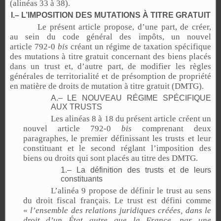
(alinéas 33 à 38).
I.– L’IMPOSITION DES MUTATIONS À TITRE GRATUIT
Le présent article propose, d’une part, de créer,
au sein du code général des impôts, un nouvel
article 792-0
bis
créant un régime de taxation spécifique
des mutations à titre gratuit concernant des biens placés
dans un trust et, d’autre part, de modifier les règles
générales de territorialité et de présomption de propriété
en matière de droits de mutation à titre gratuit (DMTG).
A.– LE NOUVEAU RÉGIME SPÉCIFIQUE
AUX TRUSTS
Les alinéas 8 à 18 du présent article créent un
nouvel article 792-0
bis
comprenant deux
paragraphes, le premier définissant les trusts et leur
constituant et le second réglant l’imposition des
biens ou droits qui sont placés au titre des DMTG.
1.– La définition des trusts et de leurs
constituants
L’alinéa 9 propose de définir le trust au sens
du droit fiscal français. Le trust est défini comme
«
l’ensemble des relations juridiques créées, dans le
droit d’un État autre que la France, par une