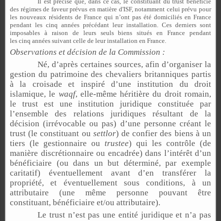
Il est précisé que, dans ce cas, le constituant du trust bénéficie
des régimes de faveur prévus en matière d'ISF, notamment celui prévu pour
les nouveaux résidents de France qui n’ont pas été domiciliés en France
pendant les cinq années précédant leur installation. Ces derniers sont
imposables à raison de leurs seuls biens situés en France pendant
les cinq années suivant celle de leur installation en France.
Observations et décision de la Commission :
Né, d’après certaines sources, afin d’organiser la
gestion du patrimoine des chevaliers britanniques partis
à la croisade et inspiré d’une institution du droit
islamique, le
waqf
, elle-même héritière du droit romain,
le trust est une institution juridique constituée par
l’ensemble des relations juridiques résultant de la
décision (irrévocable ou pas) d’une personne créant le
trust (le constituant ou
settlor
) de confier des biens à un
tiers (le gestionnaire ou
trustee
) qui les contrôle (de
manière discrétionnaire ou encadrée) dans l’intérêt d’un
bénéficiaire (ou dans un but déterminé, par exemple
caritatif) éventuellement avant d’en transférer la
propriété, et éventuellement sous conditions, à un
attributaire (une même personne pouvant être
constituant, bénéficiaire et/ou attributaire).
Le trust n’est pas une entité juridique et n’a pas