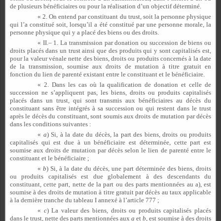
de plusieurs bénéficiaires ou pour la réalisation d’un objectif déterminé.
« 2. On entend par constituant du trust, soit la personne physique
qui l’a constitué soit, lorsqu’il a été constitué par une personne morale, la
personne physique qui y a placé des biens ou des droits.
« II.– 1. La transmission par donation ou succession de biens ou
droits placés dans un trust ainsi que des produits qui y sont capitalisés est,
pour la valeur vénale nette des biens, droits ou produits concernés à la date
de la transmission, soumise aux droits de mutation à titre gratuit en
fonction du lien de parenté existant entre le constituant et le bénéficiaire.
« 2. Dans les cas où la qualification de donation et celle de
succession ne s’appliquent pas, les biens, droits ou produits capitalisés
placés dans un trust, qui sont transmis aux bénéficiaires au décès du
constituant sans être intégrés à sa succession ou qui restent dans le trust
après le décès du constituant, sont soumis aux droits de mutation par décès
dans les conditions suivantes :
«
a
) Si, à la date du décès, la part des biens, droits ou produits
capitalisés qui est due à un bénéficiaire est déterminée, cette part est
soumise aux droits de mutation par décès selon le lien de parenté entre le
constituant et le bénéficiaire ;
«
b
) Si, à la date du décès, une part déterminée des biens, droits
ou produits capitalisés est due globalement à des descendants du
constituant, cette part, nette de la part ou des parts mentionnées au a), est
soumise à des droits de mutation à titre gratuit par décès au taux applicable
à la dernière tranche du tableau I annexé à l’article 777 ;
«
c
) La valeur des biens, droits ou produits capitalisés placés
dans le trust, nette des parts mentionnées aux
a
et
b
, est soumise à des droits