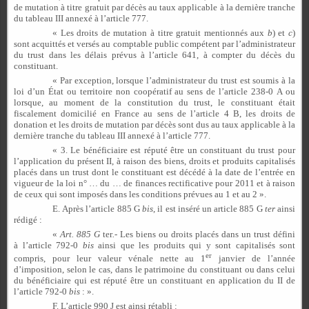
de mutation à titre gratuit par décès au taux applicable à la dernière tranche
du tableau III annexé à l’article 777.
« Les droits de mutation à titre gratuit mentionnés aux
b
) et
c
)
sont acquittés et versés au comptable public compétent par l’administrateur
du trust dans les délais prévus à l’article 641, à compter du décès du
constituant.
« Par exception, lorsque l’administrateur du trust est soumis à la
loi d’un État ou territoire non coopératif au sens de l’article 238-0 A ou
lorsque, au moment de la constitution du trust, le constituant était
fiscalement domicilié en France au sens de l’article 4 B, les droits de
donation et les droits de mutation par décès sont dus au taux applicable à la
dernière tranche du tableau III annexé à l’article 777.
« 3. Le bénéficiaire est réputé être un constituant du trust pour
l’application du présent II, à raison des biens, droits et produits capitalisés
placés dans un trust dont le constituant est décédé à la date de l’entrée en
vigueur de la loi n° … du … de finances rectificative pour 2011 et à raison
de ceux qui sont imposés dans les conditions prévues au 1 et au 2 ».
E. Après l’article 885 G
bis
, il est inséré un article 885 G
ter
ainsi
rédigé :
«
Art. 885 G
ter
.-
Les biens ou droits placés dans un trust défini
à l’article 792-0
bis
ainsi que les produits qui y sont capitalisés sont
er
compris, pour leur valeur vénale nette au 1
janvier de l’année
d’imposition, selon le cas, dans le patrimoine du constituant ou dans celui
du bénéficiaire qui est réputé être un constituant en application du II de
l’article 792-0
bis
: ».
F. L’article 990 J est ainsi rétabli :