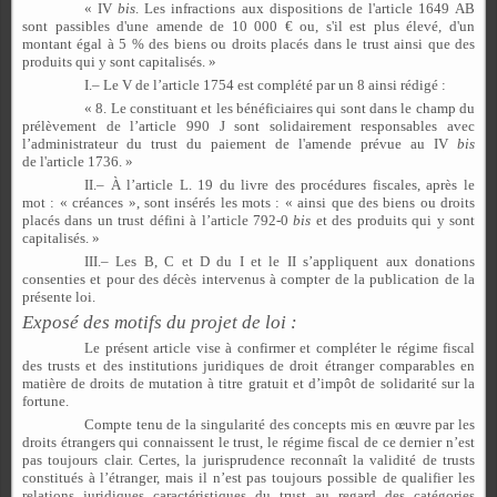
« IV
bis
. Les infractions aux dispositions de l'article 1649 AB
sont passibles d'une amende de 10 000 € ou, s'il est plus élevé, d'un
montant égal à 5 % des biens ou droits placés dans le trust ainsi que des
produits qui y sont capitalisés. »
I.– Le V de l’article 1754 est complété par un 8 ainsi rédigé :
« 8. Le constituant et les bénéficiaires qui sont dans le champ du
prélèvement de l’article 990 J sont solidairement responsables avec
l’administrateur du trust du paiement de l'amende prévue au IV
bis
de l'article 1736. »
II.– À l’article L. 19 du livre des procédures fiscales, après le
mot : « créances », sont insérés les mots : « ainsi que des biens ou droits
placés dans un trust défini à l’article 792-0
bis
et des produits qui y sont
capitalisés. »
III.– Les B, C et D du I et le II s’appliquent aux donations
consenties et pour des décès intervenus à compter de la publication de la
présente loi.
Exposé des motifs du projet de loi :
Le présent article vise à confirmer et compléter le régime fiscal
des trusts et des institutions juridiques de droit étranger comparables en
matière de droits de mutation à titre gratuit et d’impôt de solidarité sur la
fortune.
Compte tenu de la singularité des concepts mis en
œ
uvre par les
droits étrangers qui connaissent le trust, le régime fiscal de ce dernier n’est
pas toujours clair. Certes, la jurisprudence reconnaît la validité de trusts
constitués à l’étranger, mais il n’est pas toujours possible de qualifier les
relations juridiques caractéristiques du trust au regard des catégories