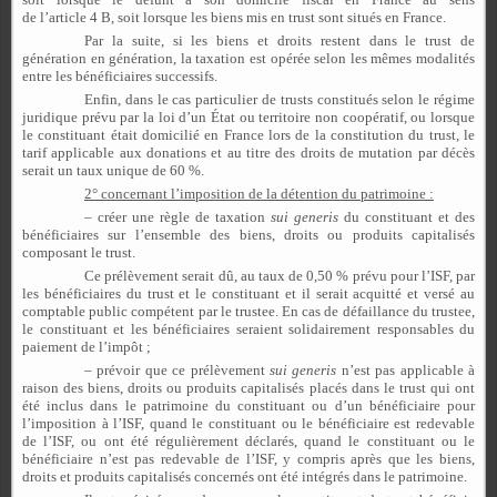
de l’article 4 B, soit lorsque les biens mis en trust sont situés en France.
Par la suite, si les biens et droits restent dans le trust de
génération en génération, la taxation est opérée selon les mêmes modalités
entre les bénéficiaires successifs.
Enfin, dans le cas particulier de trusts constitués selon le régime
juridique prévu par la loi d’un État ou territoire non coopératif, ou lorsque
le constituant était domicilié en France lors de la constitution du trust, le
tarif applicable aux donations et au titre des droits de mutation par décès
serait un taux unique de 60 %.
2° concernant l’imposition de la détention du patrimoine :
– créer une règle de taxation
sui
generis
du constituant et des
bénéficiaires sur l’ensemble des biens, droits ou produits capitalisés
composant le trust.
Ce prélèvement serait dû, au taux de 0,50 % prévu pour l’ISF, par
les bénéficiaires du trust et le constituant et il serait acquitté et versé au
comptable public compétent par le trustee. En cas de défaillance du trustee,
le constituant et les bénéficiaires seraient solidairement responsables du
paiement de l’impôt ;
– prévoir que ce prélèvement
sui
generis
n’est pas applicable à
raison des biens, droits ou produits capitalisés placés dans le trust qui ont
été inclus dans le patrimoine du constituant ou d’un bénéficiaire pour
l’imposition à l’ISF, quand le constituant ou le bénéficiaire est redevable
de l’ISF, ou ont été régulièrement déclarés, quand le constituant ou le
bénéficiaire n’est pas redevable de l’ISF, y compris après que les biens,
droits et produits capitalisés concernés ont été intégrés dans le patrimoine.