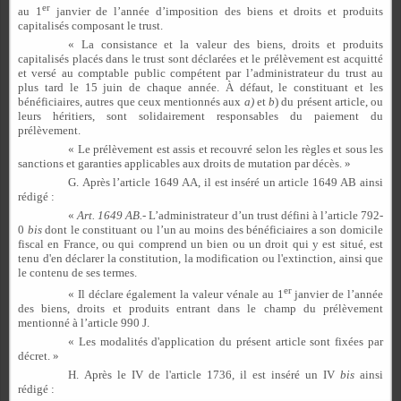
er
au 1
janvier de l’année d’imposition des biens et droits et produits
capitalisés composant le trust.
« La consistance et la valeur des biens, droits et produits
capitalisés placés dans le trust sont déclarées et le prélèvement est acquitté
et versé au comptable public compétent par l’administrateur du trust au
plus tard le 15 juin de chaque année. À défaut, le constituant et les
bénéficiaires, autres que ceux mentionnés aux
a)
et
b
) du présent article, ou
leurs héritiers, sont solidairement responsables du paiement du
prélèvement.
« Le prélèvement est assis et recouvré selon les règles et sous les
sanctions et garanties applicables aux droits de mutation par décès. »
G. Après l’article 1649 AA, il est inséré un article 1649 AB ainsi
rédigé :
«
Art.
1649 AB.-
L’administrateur d’un trust défini à l’article 792-
0
bis
dont le constituant ou l’un au moins des bénéficiaires a son domicile
fiscal en France, ou qui comprend un bien ou un droit qui y est situé, est
tenu d'en déclarer la constitution, la modification ou l'extinction, ainsi que
le contenu de ses termes.
er
« Il déclare également la valeur vénale au 1
janvier de l’année
des biens, droits et produits entrant dans le champ du prélèvement
mentionné à l’article 990 J.
« Les modalités d'application du présent article sont fixées par
décret. »
H. Après le IV de l'article 1736, il est inséré un IV
bis
ainsi
rédigé :