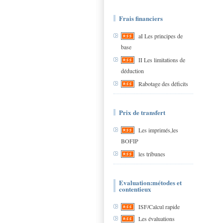
Frais financiers
aI Les principes de
base
II Les limitations de
déduction
Rabotage des déficits
Prix de transfert
Les imprimés,les
BOFIP
les tribunes
Evaluation:métodes et
contentieux
ISF/Calcul rapide
Les évaluations