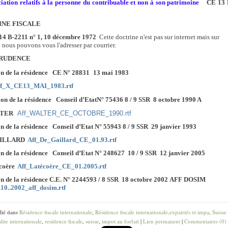
iation relatifs à la personne du contribuable et non à son patrimoine
CE 13 
NE FISCALE
14 B-2211 n° 1, 10 décembre 1972
Cette doctrine n'est pas sur internet mais sur
nous pouvons vous l'adresser par courrier.
PRUDENCE
on de la résidence
CE
N° 28831
13 mai 1983
ff_X_CE13_MAI_1983.rtf
ion de la résidence
Conseil d’EtatN° 75436 8 / 9 SSR
8 octobre 1990 A
LTER
Aff_WALTER_CE_OCTOBRE_1990.rtf
on de la résidence
Conseil d’Etat N° 55943 8 / 9 SSR
29 janvier 1993
AILLARD
Aff_De_Gaillard_CE_01.93.rtf
on de la résidence
Conseil d’Etat N° 248627
10 / 9 SSR
12 janvier 2005
écoère
Aff_Latécoère_CE_01.2005.rtf
on de la résidence
C.E. N° 2244593 / 8 SSR
18 octobre 2002
AFF DOSIM
10..2002_aff_dosim.rtf
lié dans
Résidence fiscale internationale
,
Résidence fiscale internationale,expatriés et impa
,
Suisse
alite internationale
,
residence fiscale
,
suisse
,
impot au forfait
|
Lien permanent
|
Commentaires (0)