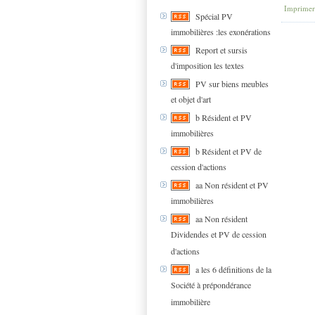
Imprimer
Spécial PV
immobilières :les exonérations
Report et sursis
d'imposition les textes
PV sur biens meubles
et objet d'art
b Résident et PV
immobilières
b Résident et PV de
cession d'actions
aa Non résident et PV
immobilières
aa Non résident
Dividendes et PV de cession
d'actions
a les 6 définitions de la
Société à prépondérance
immobilière