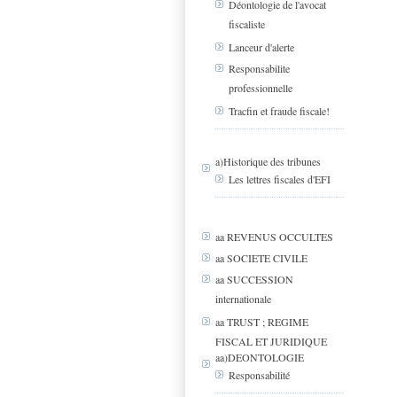
Déontologie de l'avocat
fiscaliste
Lanceur d'alerte
Responsabilite
professionnelle
Tracfin et fraude fiscale!
a)Historique des tribunes
Les lettres fiscales d'EFI
aa REVENUS OCCULTES
aa SOCIETE CIVILE
aa SUCCESSION
internationale
aa TRUST ; REGIME
FISCAL ET JURIDIQUE
aa)DEONTOLOGIE
Responsabilité