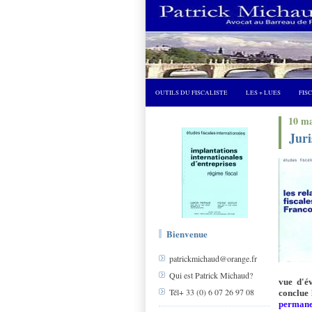
OUTILS DU FISCALISTE
LES + LUES
FIS
10 ma
Juri
Bienvenue
patrickmichaud@orange.fr
Qui est Patrick Michaud?
vue d'év
Tél+ 33 (0) 6 07 26 97 08
conclue 
permane