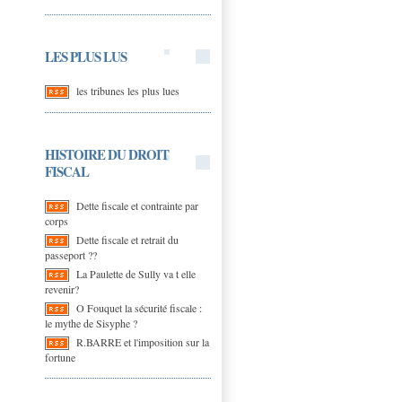
LES PLUS LUS
les tribunes les plus lues
HISTOIRE DU DROIT
FISCAL
Dette fiscale et contrainte par
corps
Dette fiscale et retrait du
passeport ??
La Paulette de Sully va t elle
revenir?
O Fouquet la sécurité fiscale :
le mythe de Sisyphe ?
R.BARRE et l'imposition sur la
fortune