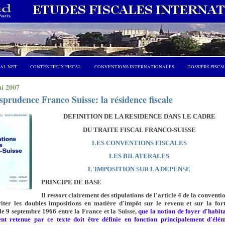
CAL NET
CONTENTIEUX FISCAL
CONVENTIONS INTERNATIONALES
DOSSIERS FISCA
i 2007
sprudence Franco Suisse: la résidence fiscale
DEFINITION DE LA RESIDENCE DANS LE CADRE
DU
TRAITE FISCAL FRANCO-SUISSE
LES CONVENTIONS FISCALES
LES BILATERALES
L'IMPOSITION SUR LA DEPENSE
PRINCIPE DE BASE
Il ressort clairement des stipulations de l'article 4 de la conventi
iter les doubles impositions en matière d'impôt sur le revenu et sur la for
le 9 septembre 1966 entre la France et la Suisse,
que la notion de foyer d'habit
nt retenue par ce texte doit être définie en fonction principalement d'élém