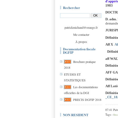
d'appréc
1983
Rechercher
DOCTRI
D. adm. 
demande 
patrickmichaud@orange.fr
JURIS
Me contacter
Définiti
À propos
Aff X
A
Documentation fiscale
Définit
DGFIP
aff WA
Brochure pratique
Définiti
2018
AFF G
ETUDES ET
Définiti
STATISTIQUES
Aff Lat
Les documentations
officielles de la DGI
Définiti
_CE_18.
PRECIS DGFIP 2018
07:41 Pub
NON RESIDENT
Tags :
fisc