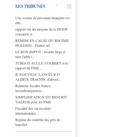
LES TRIBUNES
Une societe de personne étrangère est
elle...
rapport sur les moyens de la DGFiP
consacrés à...
REMISE EN CAUSE DU REGIME
HOLDING . France art...
LE BON IMPOT : assiette large et
taux faible /...
TURGOT, SULLY, COLBERT et le
rapport du FMI(...
lE NOUVEAU LANCEUR D
ALERTE TRACFIN :d'abord...
Relations fiscales franco-
luxembourgeoises...
SIMPLIFICATION DU RESCRIT
VALEUR pour les PME
Fiscalité des successions
internationales...
Régime du contrôle des prix de
transfert