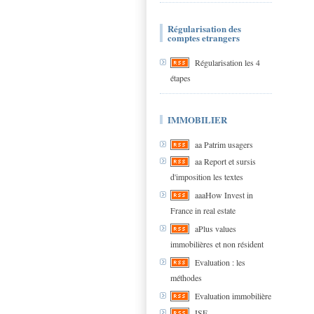
Régularisation des
comptes etrangers
Régularisation les 4
étapes
IMMOBILIER
aa Patrim usagers
aa Report et sursis
d'imposition les textes
aaaHow Invest in
France in real estate
aPlus values
immobilières et non résident
Evaluation : les
méthodes
Evaluation immobilière
ISF