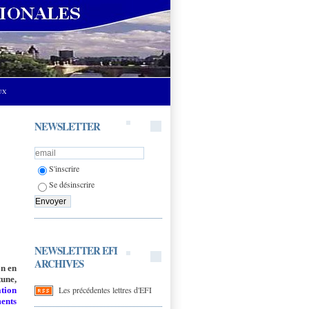
UX
NEWSLETTER
S'inscrire
Se désinscrire
NEWSLETTER EFI
ARCHIVES
on en
tune,
Les précédentes lettres d'EFI
ation
ents