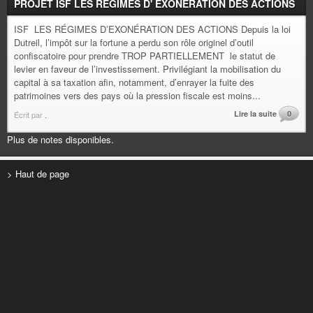
PROJET ISF LES REGIMES D' EXONERATION DES ACTIONS
ISF LES RÉGIMES D’EXONÉRATION DES ACTIONS Depuis la loi
Dutreil, l’impôt sur la fortune a perdu son rôle originel d’outil
confiscatoire pour prendre TROP PARTIELLEMENT le statut de
levier en faveur de l’investissement. Privilégiant la mobilisation du
capital à sa taxation afin, notamment, d’enrayer la fuite des
patrimoines vers des pays où la pression fiscale est moins...
Lire la suite
0
Écrit par
.
Plus de notes disponibles.
> Haut de page