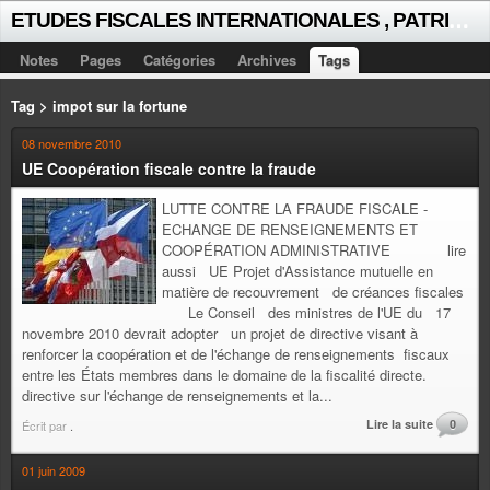
E
TUDES FISCALES INTERNATIONALES , PATRICK MICHAUD
Notes
Pages
Catégories
Archives
Tags
Tag > impot sur la fortune
08 novembre 2010
UE Coopération fiscale contre la fraude
LUTTE CONTRE LA FRAUDE FISCALE -
ECHANGE DE RENSEIGNEMENTS ET
COOPÉRATION ADMINISTRATIVE lire
aussi UE Projet d'Assistance mutuelle en
matière de recouvrement de créances fiscales
Le Conseil des ministres de l'UE du 17
novembre 2010 devrait adopter un projet de directive visant à
renforcer la coopération et de l'échange de renseignements fiscaux
entre les États membres dans le domaine de la fiscalité directe.
directive sur l'échange de renseignements et la...
Lire la suite
0
Écrit par
.
01 juin 2009