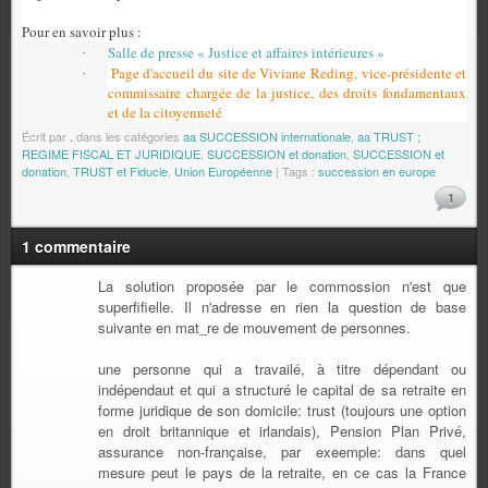
Pour en savoir plus :
Salle de presse « Justice et affaires intérieures »
·
Page d'accueil du site de Viviane Reding, vice-présidente et
·
commissaire chargée de la justice, des droits fondamentaux
et de la citoyenneté
Écrit par
.
dans les catégories
aa SUCCESSION internationale
,
aa TRUST ;
REGIME FISCAL ET JURIDIQUE
,
SUCCESSION et donation
,
SUCCESSION et
donation
,
TRUST et Fiducie
,
Union Européenne
| Tags :
succession en europe
1
1 commentaire
La solution proposée par le commossion n'est que
superfifielle. Il n'adresse en rien la question de base
suivante en mat_re de mouvement de personnes.
une personne qui a travailé, à titre dépendant ou
indépendaut et qui a structuré le capital de sa retraite en
forme juridique de son domicile: trust (toujours une option
en droit britannique et irlandais), Pension Plan Privé,
assurance non-française, par exeemple: dans quel
mesure peut le pays de la retraite, en ce cas la France