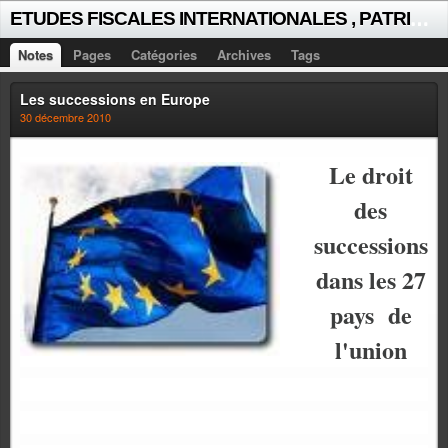
E
TUDES FISCALES INTERNATIONALES , PATRICK MICHAUD
Notes
Pages
Catégories
Archives
Tags
Les successions en Europe
30 décembre 2010
Le droit
des
successions
dans les 27
pays
de
l'union