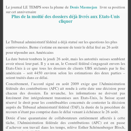
Denis Masmejan
Le journal LE TEMPS sous la plume de
livre sa position
sur cet anniversaire
Plus de la moitié des dossiers déjà livrés aux Etats-Unis
cliquer
Le Tribunal administratif fédéral a déjà statué sur les questions les plus
controversées. Berne s’estime en mesure de tenir le délai fixé au 26 août
pour répondre aux Américains
La date butoir tombera le jeudi 26 août, mais les autorités suisses semblent
avoir réussi leur pari. Il y a un an, le Conseil fédéral s’engageait envers les
Etats-Unis à ce que tous les dossiers de clients UBS réclamés par le fisc
américain – soit 4450 environ selon les estimations des deux parties –
soient traités dans ce délai.
Concrètement, l’accord signé en août 2009 exige que l’Administration
fédérale des contributions (AFC) ait rendu à cette date une décision pour
chacun des dossiers. En revanche, les informations ne doivent pas
forcément être intégralement transmises aux Etats-Unis, la Suisse ayant
réservé le droit pour les contribuables concernés de contester la décision
auprès du Tribunal administratif fédéral (TAF), la durée de la procédure de
recours n’étant pas comprise dans le délai venant à échéance le 26 août.
Dotée d’une quarantaine de collaborateurs entièrement affectés à cette
tâche, l’Administration fédérale des contributions (AFC) est en passe
d’achever son travail dans les temps, relève Esther Schönenberger Bloch,