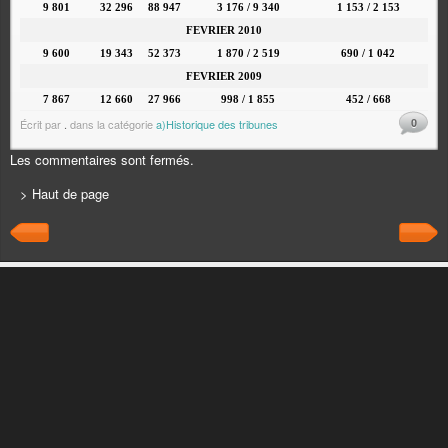
9 801
32 296
88 947
3 176 / 9 340
1 153 / 2 153
FEVRIER 2010
9 600
19 343
52 373
1 870 / 2 519
690 / 1 042
FEVRIER 2009
7 867
12 660
27 966
998 / 1 855
452 / 668
0
Écrit par
.
dans la catégorie
a)Historique des tribunes
Les commentaires sont fermés.
> Haut de page