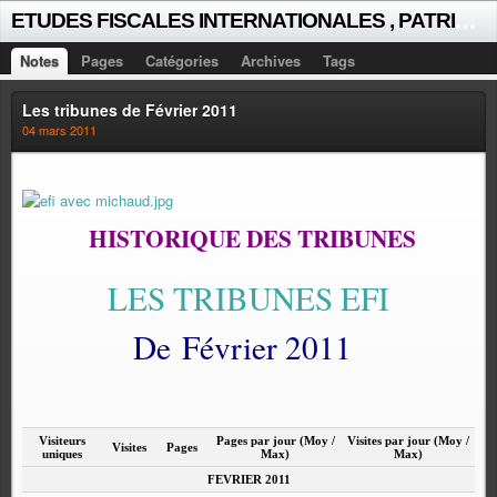
E
TUDES FISCALES INTERNATIONALES , PATRICK MICHAUD
Notes
Pages
Catégories
Archives
Tags
Les tribunes de Février 2011
04 mars 2011
HISTORIQUE DES TRIBUNES
LES TRIBUNES EFI
De Février 2011
Visiteurs
Pages par jour (Moy /
Visites par jour (Moy /
Visites
Pages
uniques
Max)
Max)
FEVRIER 2011