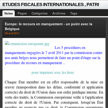
E
TUDES FISCALES INTERNATIONALES , PATRICK MICHAUD
Notes
Pages
Catégories
Archives
Tags
Europe: le recours en manquement - un point avec la
Belgique
08 avril 2011
Les 5 procédures en
manquements engagées le 7 avril 2011 par la commission contre
nos amis belges nous permettent de faire un point d'étape sur la
procédure du recours en manquement ..
pour imprimer avec les liens
Chaque État membre est en effet responsable de la mise en
œuvre (transposition dans les délais, conformité et application
correcte) du droit de l'Union dans son ordre juridique interne. En
vertu des traités, la Commission européenne veille à l'application
correcte du droit de l'Union. Par conséquent, lorsqu’un État
membre ne respecte pas ce droit, la Commission européenne