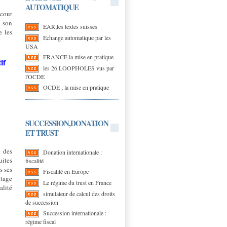
AUTOMATIQUE
 cour
à son
EAR;les textes suisses
e les
Echange automatique par les
USA
FRANCE la mise en pratique
if
les 26 LOOPHOLES vus par
l'OCDE
OCDE ; la mise en pratique
SUCCESSION,DONATION
ET TRUST
e des
Donation internationale :
uites
fiscalité
s ses
Fiscalité en Europe
ntage
Le régime du trust en France
alité
simulateur de calcul des droits
de succession
Succession internationale :
régime fiscal