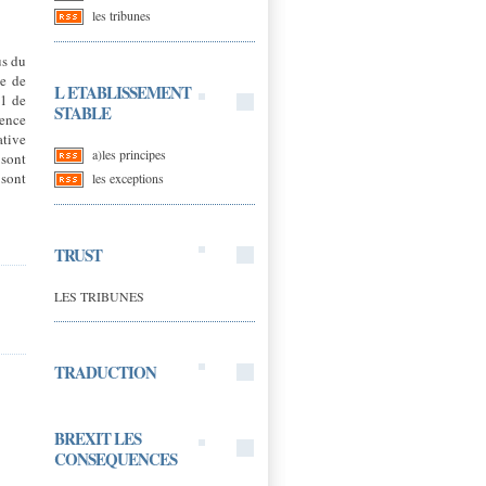
les tribunes
us du
ge de
L ETABLISSEMENT
 1 de
STABLE
cence
ative
a)les principes
 sont
 sont
les exceptions
TRUST
LES TRIBUNES
TRADUCTION
BREXIT LES
CONSEQUENCES