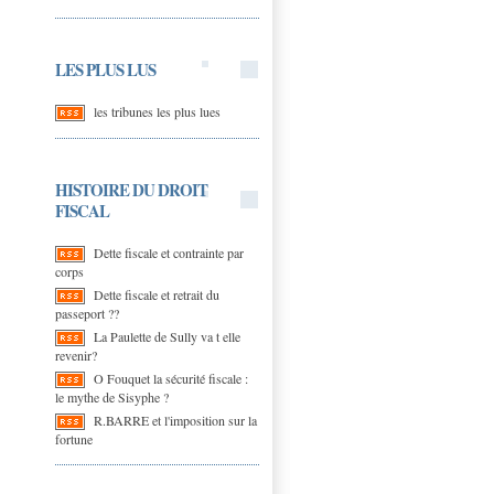
LES PLUS LUS
les tribunes les plus lues
HISTOIRE DU DROIT
FISCAL
Dette fiscale et contrainte par
corps
Dette fiscale et retrait du
passeport ??
La Paulette de Sully va t elle
revenir?
O Fouquet la sécurité fiscale :
le mythe de Sisyphe ?
R.BARRE et l'imposition sur la
fortune