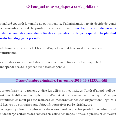
O Fouquet nous explique axa et goldfarb
r malgré cet arrêt favorable au contribuable, l’administration avait décidé de cont
es poursuites devant la juridiction correctionnelle
sur l'application du princi
ou le principe de
la plénitud
'indépendance des procédures fiscales et pénales
uridiction du juge répressif
.
e tribunal correctionnel et la cour d’appel avaient la aussi donne raison au
ontribuable.
a cour de cassation vient de confirmer la relaxe
fiscale tout en
rappelant
’indépendance de la procédure fiscale et pénale
C cass Chambre criminelle, 4 novembre 2010, 10-81233, Inédit
our confirmer le jugement et dire les délits non constitués, l'arrêt d’appel
relève 
'est pas établi que les opérations d'achat et de revente de titres, qui n'ont pa
issimulées et n'ont pas été réalisées en méconnaissance des dispositions légales, 
té fictives ou contraires aux objectifs poursuivis par le législateur ;
es juges ajoutent que plusieurs décisions rendues par les juridictions administra
nt déchargé certaines des sociétés en cause des impositions auxquelles elles avaien