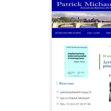
OUTILS DU FISCALISTE
LES + LUES
FIS
« 
10 av
Arrê
péna
Bienvenue
patrickmichaud@orange.fr
Qui est Patrick Michaud?
Tél+ 33 (0) 6 07 26 97 08