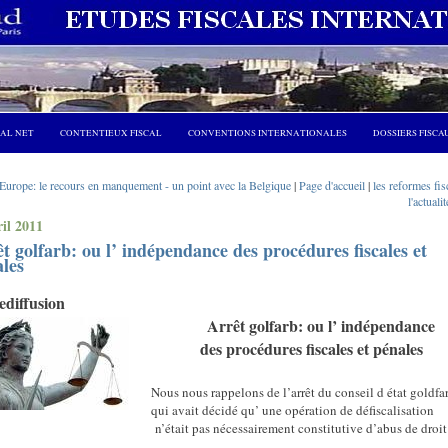
CAL NET
CONTENTIEUX FISCAL
CONVENTIONS INTERNATIONALES
DOSSIERS FISCA
Europe: le recours en manquement - un point avec la Belgique
|
Page d'accueil
|
les reformes fis
l'actualit
ril 2011
t golfarb: ou l’ indépendance des procédures fiscales et
les
rediffusion
Arrêt golfarb: ou l’ indépendance
des procédures fiscales et pénales
Nous nous rappelons de l’arrêt du conseil d état goldfa
qui avait décidé qu’ une opération de défiscalisation
n’était pas nécessairement constitutive d’abus de droit