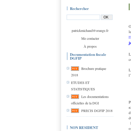
Rechercher
O
patrickmichaud@orange.fr
l
l
Me contacter
j
À propos
Documentation fiscale
L
DGFIP
c
Brochure pratique
L
2018
l
ETUDES ET
STATISTIQUES
Les documentations
P
officielles de la DGI
n
PRECIS DGFIP 2018
d
é
l
NON RESIDENT
o