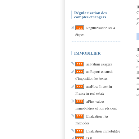
I
Régularisation des
C
comptes etrangers
a
é
Régularisation les 4
étapes
I
IMMOBILIER
d
l
aa Patrim usagers
e
aa Report et sursis
I
s
d'imposition les textes
m
aaaHow Invest in
s
France in real estate
c
aPlus values
immobilières et non résident
Evaluation : les
méthodes
Evaluation immobilière
ISF