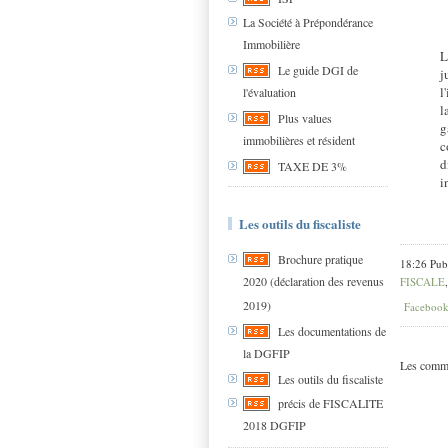
La Société à Prépondérance
Immobilière
L
Le guide DGI de
j
l
l'évaluation
l
Plus values
g
immobilières et résident
c
d
TAXE DE 3%
i
Les outils du fiscaliste
Brochure pratique
18:26 Pub
2020 (déclaration des revenus
FISCALE
2019)
Faceboo
Les documentations de
la DGFIP
Les comme
Les outils du fiscaliste
précis de FISCALITE
2018 DGFIP