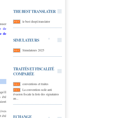
THE BEST TRANSLATER
le best deepl.translator
inuer
pe de
e de
SIMULATEURS
Simulateurs 2025
TRAITÉS ET FISCALITÉ
COMPARÉE
conventions et traites
La convention ocde anti
qu'il
évasion fiscale la liste des signataires
s été
au...
aient
tives
t été
ECHANGE