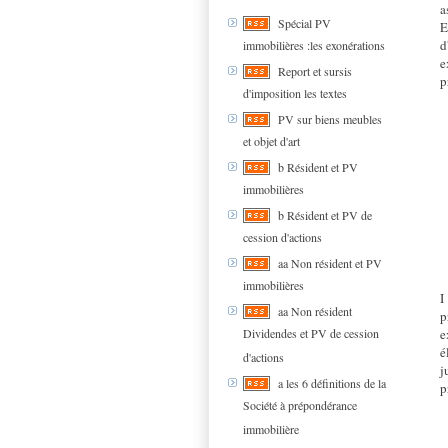
a
Spécial PV
E
d
immobilières :les exonérations
e
Report et sursis
p
d'imposition les textes
PV sur biens meubles
et objet d'art
b Résident et PV
immobilières
b Résident et PV de
cession d'actions
aa Non résident et PV
immobilières
I
aa Non résident
p
Dividendes et PV de cession
e
é
d'actions
j
a les 6 définitions de la
p
Société à prépondérance
immobilière