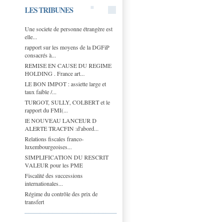
LES TRIBUNES
Une societe de personne étrangère est
elle...
rapport sur les moyens de la DGFiP
consacrés à...
REMISE EN CAUSE DU REGIME
HOLDING . France art...
LE BON IMPOT : assiette large et
taux faible /...
TURGOT, SULLY, COLBERT et le
rapport du FMI(...
lE NOUVEAU LANCEUR D
ALERTE TRACFIN :d'abord...
Relations fiscales franco-
luxembourgeoises...
SIMPLIFICATION DU RESCRIT
VALEUR pour les PME
Fiscalité des successions
internationales...
Régime du contrôle des prix de
transfert