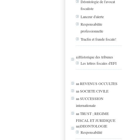
Déontologie de l'avocat
fiscaliste
Lanceur d'alerte
Responsabilite
professionnelle
Tracfin et fraude fiscale!
a)Historique des tribunes
Les lettres fiscales d'EFI
aa REVENUS OCCULTES
aa SOCIETE CIVILE
aa SUCCESSION
internationale
aa TRUST ; REGIME
FISCAL ET JURIDIQUE
aa)DEONTOLOGIE
Responsabilité