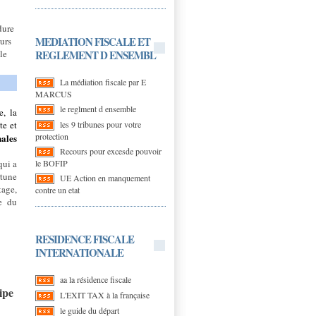
dure
MEDIATION FISCALE ET
eurs
REGLEMENT D ENSEMBL
le
La médiation fiscale par E
MARCUS
le reglment d ensemble
e, la
les 9 tribunes pour votre
te et
protection
ales
Recours pour excesde pouvoir
le BOFIP
qui a
rtune
UE Action en manquement
tage,
contre un etat
ée du
RESIDENCE FISCALE
INTERNATIONALE
aa la résidence fiscale
ipe
L'EXIT TAX à la française
le guide du départ