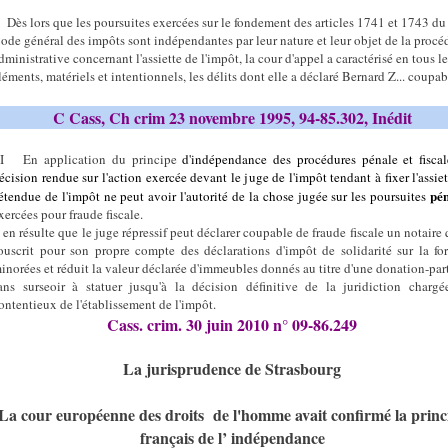
I Dès lors que les poursuites exercées sur le fondement des articles 1741 et 1743 du
ode général des impôts sont indépendantes par leur nature et leur objet de la procé
dministrative concernant l'assiette de l'impôt, la cour d'appel a caractérisé en tous l
léments, matériels et intentionnels, les délits dont elle a déclaré Bernard Z... coupab
C Cass, Ch crim 23 novembre 1995, 94-85.302, Inédit
II En application du principe
d'indépendance des procédures pénale et fiscal
écision rendue sur l'action exercée devant le juge de l'impôt tendant à fixer l'assiet
pén
'étendue de l'impôt ne peut avoir l'autorité de la chose jugée sur les poursuites
xercées pour fraude fiscale.
l en résulte que le juge répressif peut déclarer coupable de fraude fiscale un notaire 
ouscrit pour son propre compte des déclarations d'impôt de solidarité sur la fo
inorées et réduit la valeur déclarée d'immeubles donnés au titre d'une donation-par
ans surseoir à statuer jusqu'à la décision définitive de la juridiction charg
ontentieux de l'établissement de l'impôt.
Cass. crim. 30 juin 2010 n° 09-86.249
La jurisprudence de Strasbourg
La cour européenne des droits
de l'homme avait confirmé la princ
français de l’ indépendance