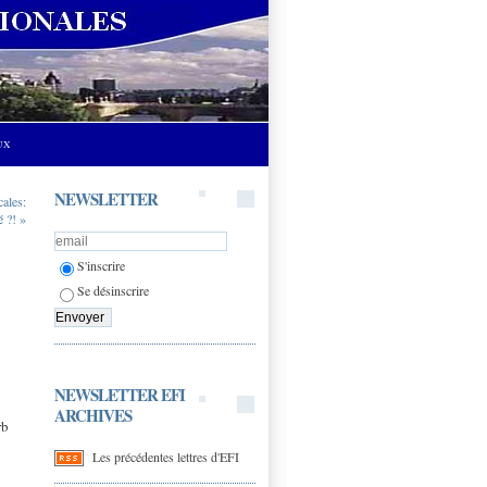
UX
NEWSLETTER
cales:
é ?! »
S'inscrire
Se désinscrire
NEWSLETTER EFI
ARCHIVES
rb
Les précédentes lettres d'EFI