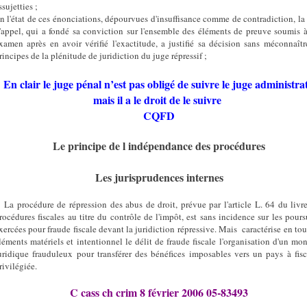
ssujetties ;
n l'état de ces énonciations, dépourvues d'insuffisance comme de contradiction, la
'appel, qui a fondé sa conviction sur l'ensemble des éléments de preuve soumis 
xamen après en avoir vérifié l'exactitude, a justifié sa décision sans méconnaîtr
rincipes de la plénitude de juridiction du juge répressif ;
En clair le juge pénal n’est pas obligé de suivre le juge administrat
mais il a le droit de le suivre
CQFD
Le principe de l indépendance des procédures
Les jurisprudences internes
 La procédure de répression des abus de droit, prévue par l'article L. 64 du livr
rocédures fiscales au titre du contrôle de l'impôt, est sans incidence sur les pours
xercées pour fraude fiscale devant la juridiction répressive. Mais
caractérise en tou
léments matériels et intentionnel le délit de fraude fiscale l'organisation d'un mo
uridique frauduleux pour transférer des bénéfices imposables vers un pays à fisc
rivilégiée.
C cass ch crim 8 février 2006 05-83493