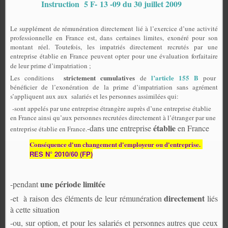
Instruction 5 F- 13 -09 du 30 juillet 2009
Le supplément de rémunération directement lié à l’exercice d’une activité
professionnelle en France est, dans certaines limites, exonéré pour son
montant réel. Toutefois, les impatriés directement recrutés par une
entreprise établie en France peuvent opter pour une évaluation forfaitaire
de leur prime d’impatriation ;
strictement
cumulatives
l’article 155 B
Les conditions
de
pour
bénéficier de l’exonération de la prime d’impatriation sans agrément
s’appliquent aux aux salariés et les personnes assimilées qui:
-sont appelés par une entreprise étrangère auprès d’une entreprise établie
en France ainsi qu’aux personnes recrutées directement à l’étranger par une
établie
-dans une entreprise
en France
entreprise établie en France.
Conséquence d'un changement d'employeur ou d'entreprise.
RES N° 2010/60 (FP)
une période limitée
-pendant
directement
-et à raison des éléments de leur rémunération
liés
à cette situation
-ou, sur option, et pour les salariés et personnes autres que ceux