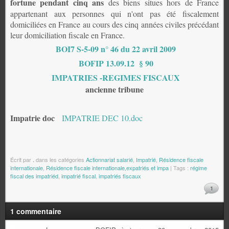
fortune
pendant cinq ans
des biens situes hors de France
appartenant aux personnes qui n'ont pas été fiscalement
domiciliées en France au cours des cinq années civiles précédant
leur domiciliation fiscale en France.
BOI7 S-5-09 n° 46 du 22 avril 2009
BOFIP 13.09.12 § 90
IMPATRIES -REGIMES FISCAUX
ancienne tribune
Impatrie doc
IMPATRIE DEC 10.doc
Écrit par
.
dans les catégories
Actionnariat salarié
,
Impatrié
,
Résidence fiscale
internationale
,
Résidence fiscale internationale,expatriés et impa
| Tags :
régime
fiscal des impatriéd
,
impatrié fiscal
,
impatriés fiscaux
1
1 commentaire