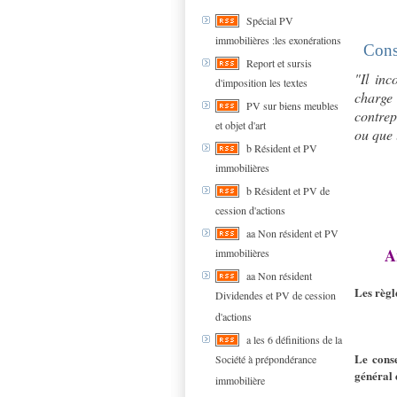
Spécial PV
immobilières :les exonérations
Cons
Report et sursis
"Il inc
d'imposition les textes
charge
PV sur biens meubles
contrep
et objet d'art
ou que 
b Résident et PV
immobilières
b Résident et PV de
cession d'actions
aa Non résident et PV
A
immobilières
aa Non résident
Les règl
Dividendes et PV de cession
d'actions
a les 6 définitions de la
Le conse
Société à prépondérance
général e
immobilière