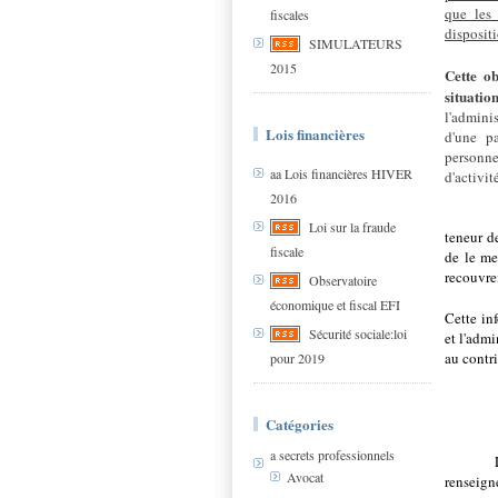
que les
fiscales
dispositi
SIMULATEURS
2015
Cette ob
situati
l'admini
Lois financières
d'une pa
personne
aa Lois financières HIVER
d'activit
2016
·
Loi sur la fraude
teneur d
fiscale
de le me
recouvre
Observatoire
économique et fiscal EFI
Cette in
Sécurité sociale:loi
et l'admi
au contri
pour 2019
Catégories
a secrets professionnels
·
Avocat
renseign