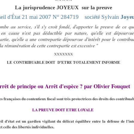
La jurisprudence JOYEUX sur la preuve
eil d'État 21 mai 2007 N° 284719
société Sylvain
Joye
ombe au service, s'il s'y croit fondé, d'apporter la preuve de ce qu
 en cause n'est pas déductible par nature, qu'elle est dépourvu
artie, qu'elle a une contrepartie dépourvue d'intérêt pour le contribu
la rémunération de cette contrepartie est excessive "
XXXXXXX
LE CONTRIBUABLE DOIT D’ETRE TOTALEMENT INFORME
rrêt de principe ou Arrêt d'espèce ? par Olivier Fouquet
es françaises du contentieux fiscal sont très protectrices des droits des contribuab
LA PREUVE DOIT ETRE LOYALE
il d’état est un gardien vigilant du délicat équilibre entre la défense de l’int
t celle des libertés individuelles.