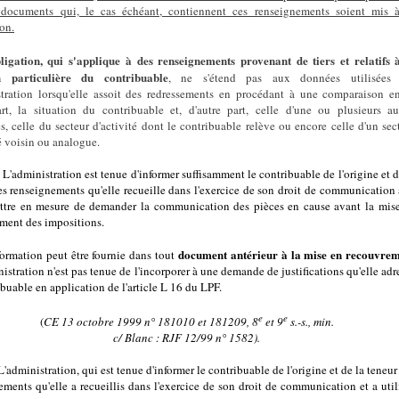
 documents qui, le cas échéant, contiennent ces renseignements soient mis 
on.
ligation, qui s'applique à des renseignements provenant de tiers et relatifs 
on particulière du contribuable
, ne s'étend pas aux données utilisées 
stration lorsqu'elle assoit des redressements en procédant à une comparaison en
rt, la situation du contribuable et, d'autre part, celle d'une ou plusieurs au
s, celle du secteur d'activité dont le contribuable relève ou encore celle d'un sec
é voisin ou analogue.
L'administration est tenue d'informer suffisamment le contribuable de l'origine et d
es renseignements qu'elle recueille dans l'exercice de son droit de communication 
ttre en mesure de demander la communication des pièces en cause avant la mis
ment des impositions.
document antérieur à la mise en recouvre
formation peut être fournie dans tout
nistration n'est pas tenue de l'incorporer à une demande de justifications qu'elle adr
buable en application de l'article L 16 du LPF.
e
e
(
CE 13 octobre 1999 n° 181010 et 181209, 8
et 9
s.-s., min.
c/ Blanc :
RJF 12/99 n° 1582
).
L'administration, qui est tenue d'informer le contribuable de l'origine et de la teneur
ements qu'elle a recueillis dans l'exercice de son droit de communication et a util