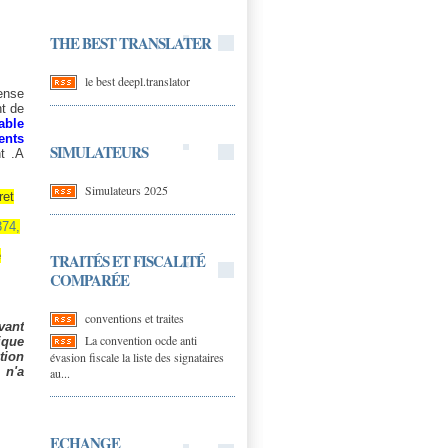
THE BEST TRANSLATER
le best deepl.translator
fense
nt de
able
ents
SIMULATEURS
t .A
Simulateurs 2025
ret
374,
é
TRAITÉS ET FISCALITÉ
COMPARÉE
conventions et traites
vant
La convention ocde anti
ique
évasion fiscale la liste des signataires
tion
 n'a
au...
ECHANGE