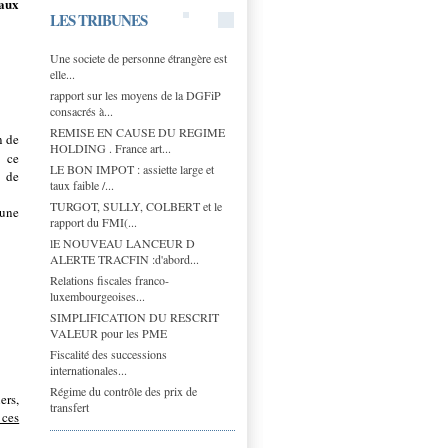
aux
LES TRIBUNES
Une societe de personne étrangère est
elle...
rapport sur les moyens de la DGFiP
consacrés à...
REMISE EN CAUSE DU REGIME
n de
HOLDING . France art...
 ce
LE BON IMPOT : assiette large et
t de
taux faible /...
TURGOT, SULLY, COLBERT et le
 une
rapport du FMI(...
lE NOUVEAU LANCEUR D
ALERTE TRACFIN :d'abord...
Relations fiscales franco-
luxembourgeoises...
SIMPLIFICATION DU RESCRIT
VALEUR pour les PME
Fiscalité des successions
internationales...
Régime du contrôle des prix de
ers,
transfert
 ces