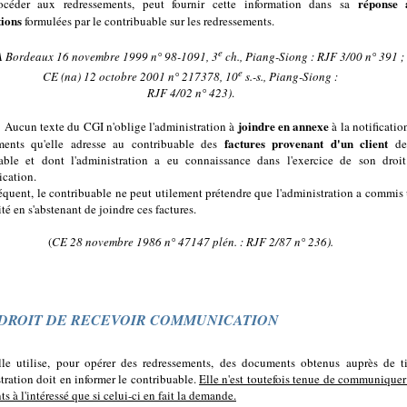
réponse 
océder aux redressements, peut fournir cette information dans sa
ions
formulées par le contribuable sur les redressements.
e
 Bordeaux 16 novembre 1999 n° 98-1091, 3
ch., Piang-Siong :
RJF 3/00 n° 391
;
e
CE (na) 12 octobre 2001 n° 217378, 10
s.-s., Piang-Siong :
RJF 4/02 n° 423
)
.
joindre en annexe
Aucun texte du CGI n'oblige l'administration à
à la notificatio
factures provenant d'un client
ements qu'elle adresse au contribuable des
de
able et dont l'administration a eu connaissance dans l'exercice de son droi
cation.
équent, le contribuable ne peut utilement prétendre que l'administration a commis
ité en s'abstenant de joindre ces factures.
(
CE 28 novembre 1986 n° 47147 plén. :
RJF 2/87 n° 236
).
 DROIT DE RECEVOIR COMMUNICATION
lle utilise, pour opérer des redressements, des documents obtenus auprès de ti
stration doit en informer le contribuable.
Elle n'est toutefois tenue de communiquer
 à l'intéressé que si celui-ci en fait la demande.