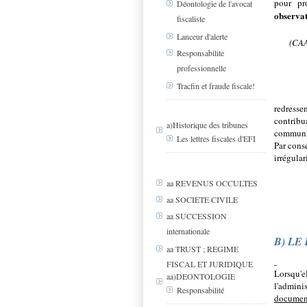
pour pr
Déontologie de l'avocat
observat
fiscaliste
Lanceur d'alerte
(CAA
Responsabilite
professionnelle
Tracfin et fraude fiscale!
·
redress
contribu
a)Historique des tribunes
communi
Les lettres fiscales d'EFI
Par cons
irrégular
aa REVENUS OCCULTES
aa SOCIETE CIVILE
aa SUCCESSION
internationale
B) LE
aa TRUST ; REGIME
FISCAL ET JURIDIQUE
Lorsqu'e
aa)DEONTOLOGIE
l'admini
Responsabilité
documents