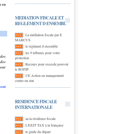
n en
MEDIATION FISCALE ET
REGLEMENT D ENSEMBL
La médiation fiscale par E
MARCUS
le reglment d ensemble
les 9 tribunes pour votre
 des
protection
 des
Recours pour excesde pouvoir
cour
le BOFIP
UE Action en manquement
contre un etat
tout
RESIDENCE FISCALE
INTERNATIONALE
aa la résidence fiscale
L'EXIT TAX à la française
le guide du départ