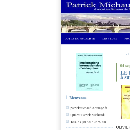
OUTILS DU FISCALISTE
LES + LUES
FIS
« I
04 se
LE 
à su
Bienvenue
patrickmichaud@orange.fr
Qui est Patrick Michaud?
Tél+ 33 (0) 6 07 26 97 08
OLIVI