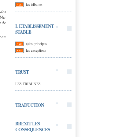
les tribunes
 des
blir
u de
L ETABLISSEMENT
STABLE
s au
a)les principes
les exceptions
TRUST
LES TRIBUNES
TRADUCTION
BREXIT LES
CONSEQUENCES