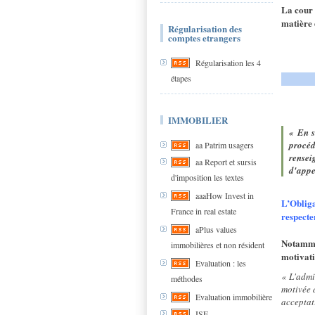
La cour 
matière 
Régularisation des
comptes etrangers
Régularisation les 4
étapes
IMMOBILIER
« En s
procéd
aa Patrim usagers
rensei
aa Report et sursis
d'appe
d'imposition les textes
aaaHow Invest in
L’Oblig
France in real estate
respecte
aPlus values
Notamm
immobilières et non résident
motivati
Evaluation : les
« L'admi
méthodes
motivée 
Evaluation immobilière
acceptat
ISF