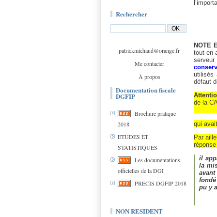
l’impor
Rechercher
NOTE E
patrickmichaud@orange.fr
tout en 
serveur 
Me contacter
conserv
utilisé
À propos
défaut d
Documentation fiscale
DGFIP
Attenti
de la C
Brochure pratique
qui avai
2018
ETUDES ET
Par aill
réponse
STATISTIQUES
il app
Les documentations
la mi
officielles de la DGI
avant
fondé
PRECIS DGFIP 2018
pu y a
NON RESIDENT