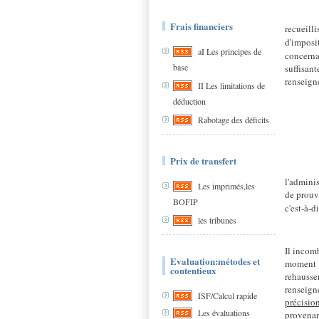
·
Frais financiers
recueill
d'imposi
aI Les principes de
concerna
base
suffisan
renseign
II Les limitations de
déduction
Rabotage des déficits
Prix de transfert
·
l'admini
Les imprimés,les
de prouve
BOFIP
c'est-à-d
les tribunes
Il incomb
Evaluation:métodes et
moment a
contentieux
rehausse
renseign
ISF/Calcul rapide
précisio
Les évaluations
provenan