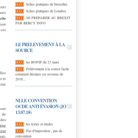
fiches pratiques de bruxelles
ents
fiches pratiques de Londres
ases
SE PREPARER AU BREXIT
cite
PAR BERCY INFO
tion
 ces
LE PRELEVEMENT À LA
SOURCE
les BOFIP du 23 mars
Prélèvement à la source facile
lles
comment déclarer ses revenus de
r et
2018...
oire
NLLE CONVENTION
OCDE ANTI ÉVASION (JO
tout
13.07.18)
t de
 des
les textes et etudes
 une
leur
Pas d'imposition , pas de
ent,
convention