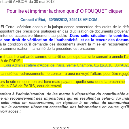
tant arrêt AFICOM du 30 mai 2012
Pour lire et imprimer la chronique d' O FOUQUET cliquer
Conseil d'État, 30/05/2012, 345418 AFICOM ,
FI
Cette décision continue la jurisprudence protectrice des droits de la dé
apportant des précisions pratiques en cas d‘utilisation de documents provena
internet accessible librement au public .
Dans cette situation le contribu
e son droit de vérification de l’authenticité
et de la teneur des docum
s à la condition qu’il demande ces documents avant la mise en recouvremen
e communication , la nullité de la procédure est encourue
on
il faut lire cet arrêt comme un arrêt de principe car si le conseil a annulé l'ar
AA de PARIS -
Cour Administrative d'Appel de Paris, 9ème Chambre, 02/11/2010, 08PA02
t annulé les redressements, le conseil a ausi renvoyé l'affaire pour être rejug
eurs le site en question est libre mais payant...quelle sera donc la prochaine
 de la CAA de PARIS, cour de renvoi.
artient à l’administration
de les mettre à disposition du contribuable a
se en recouvrement des impositions qui en résultent si celui-ci lui ind
 cette mise en recouvrement, en réponse à un refus de communica
 sur le caractère librement accessible des informations en cause, qu'il
voir accès ;
X X X X X