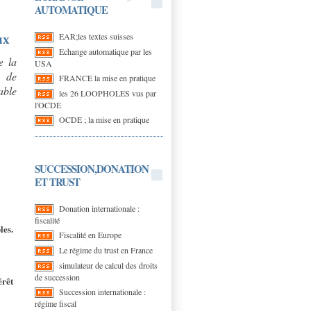
AUTOMATIQUE
EAR;les textes suisses
ux
Echange automatique par les
e la
USA
e de
FRANCE la mise en pratique
able
les 26 LOOPHOLES vus par
l'OCDE
OCDE ; la mise en pratique
SUCCESSION,DONATION
ET TRUST
Donation internationale :
fiscalité
les.
Fiscalité en Europe
Le régime du trust en France
simulateur de calcul des droits
de succession
érêt
Succession internationale :
régime fiscal