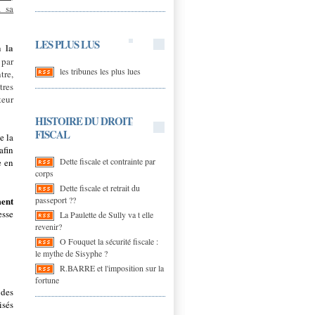
à sa
LES PLUS LUS
à la
par
les tribunes les plus lues
tre,
tres
teur
HISTOIRE DU DROIT
FISCAL
e la
afin
Dette fiscale et contrainte par
e en
corps
Dette fiscale et retrait du
ment
passeport ??
esse
La Paulette de Sully va t elle
revenir?
O Fouquet la sécurité fiscale :
le mythe de Sisyphe ?
R.BARRE et l'imposition sur la
fortune
 des
isés