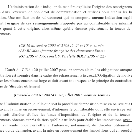
L'administration doit indiquer de manière explicite l'origine des renseignem
is dans l'exercice de son droit de communication et utilisés pour établir les b
aucune indication expli
tion. Une notification de redressement qui ne comporte
origine
renseignements
nt l'
de ces
n'apporte pas au contribuable une informa
te quant à cette origine, alors même qu'elle énonce précisément la teneur de
ements.
e
e
(
CE 16 novembre 2005 n° 270342, 9
et 10
s.-s., min.
c/ SARL Manufacture française des chaussures Eram :
RJF 2/06 n° 179
, concl. S. Verclytte
BDCF 2/06 n° 22
)
L’arrêt du C.E du 20 juillet 2007 pose, en termes clairs, les obligations auxque
.
stration est soumise dans le cadre des rehaussements fiscaux
L’Obligation de motive
r les rehaussements est large et doit avant tout respecter le principe du contradict
discuter utilement
ire de
"
"
(
)
Conseil d'État
N° 288145 20 juillet 2007 8ème et 3ème S
e à l'administration, quelle que soit la procédure d'imposition mise en oeuvre et à 
vant la mise en recouvrement, d'informer le contribuable dont elle envisage soi
r, soit d'arrêter d'office les bases d'imposition, de l'origine et de la teneur
ements obtenus auprès de tiers qu'elle a utilisés pour établir les impositions,
avec
n suffisante pour permettre à l'intéressé, notamment, de discuter utilement 
ce ou de demander, avant la mise en recouvrement des impositions qui en procèd