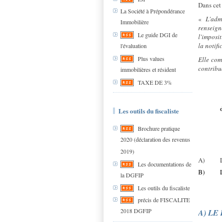
Dans cet 
La Société à Prépondérance
«
L'adm
Immobilière
renseig
Le guide DGI de
l'imposi
la notifi
l'évaluation
Plus values
Elle co
contribu
immobilières et résident
TAXE DE 3%
Les outils du fiscaliste
Brochure pratique
2020 (déclaration des revenus
2019)
A)
Les documentations de
B)
la DGFIP
Les outils du fiscaliste
précis de FISCALITE
2018 DGFIP
A) LE