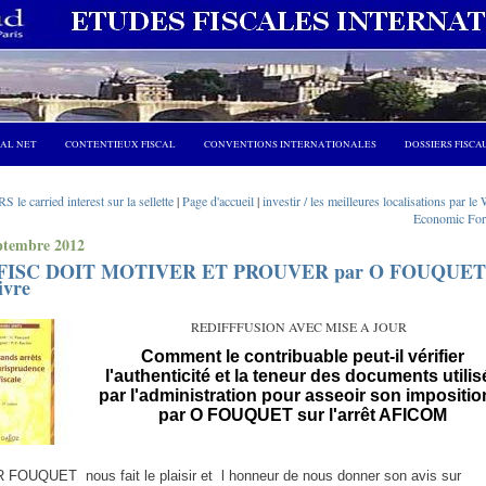
CAL NET
CONTENTIEUX FISCAL
CONVENTIONS INTERNATIONALES
DOSSIERS FISCA
RS le carried interest sur la sellette
|
Page d'accueil
|
investir / les meilleures localisations par le
Economic Fo
ptembre 2012
FISC DOIT MOTIVER ET PROUVER par O FOUQUET
ivre
REDIFFFUSION AVEC MISE A JOUR
Comment le contribuable peut-il vérifier
l'authenticité et la teneur des documents utilis
par l'administration pour asseoir son impositio
par O FOUQUET sur l'arrêt AFICOM
ER FOUQUET
nous fait le plaisir et
l honneur de nous donner son avis sur