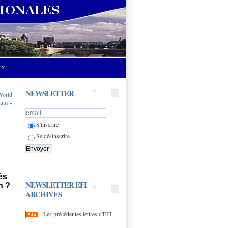
UX
NEWSLETTER
 World
rum »
S'inscrire
Se désinscrire
és
NEWSLETTER EFI
n ?
ARCHIVES
Les précédentes lettres d'EFI