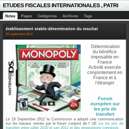
E
TUDES FISCALES INTERNATIONALES , PATRICK MICHAUD
Notes
Pages
Catégories
Archives
Tags
établissement stable:détermination du resultat
25 septembre 2012
Détermination
du bénéfice
imposable en
France
Activité exercée
conjointement en
France et à
l'étranger
Forum
européen sur
les prix de
transfert
Le 19 Septembre 2012 la Commission a adopté une communication
sur les travaux menés par le forum conjoint de l' UE
sur les prix de
transfert entre juillet 2010 et juin 2012 et des propositions connexes: