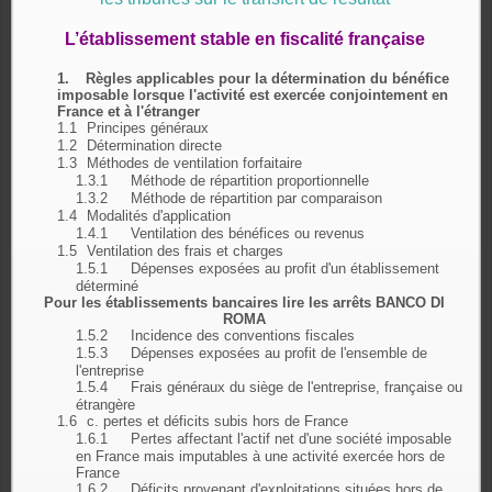
L’établissement stable en fiscalité française
1.
Règles applicables pour la détermination du bénéfice
imposable lorsque l'activité est exercée conjointement en
France et à l'étranger
1.1
Principes généraux
1.2
Détermination directe
1.3
Méthodes de ventilation forfaitaire
1.3.1
Méthode de répartition proportionnelle
1.3.2
Méthode de répartition par comparaison
1.4
Modalités d'application
1.4.1
Ventilation des bénéfices ou revenus
1.5
Ventilation des frais et charges
1.5.1
Dépenses exposées au profit d'un établissement
déterminé
Pour les établissements bancaires lire les arrêts BANCO DI
ROMA
1.5.2
Incidence des conventions fiscales
1.5.3
Dépenses exposées au profit de l'ensemble de
l'entreprise
1.5.4
Frais généraux du siège de l'entreprise, française ou
étrangère
1.6
c. pertes et déficits subis hors de France
1.6.1
Pertes affectant l'actif net d'une société imposable
en France mais imputables à une activité exercée hors de
France
1.6.2
Déficits provenant d'exploitations situées hors de