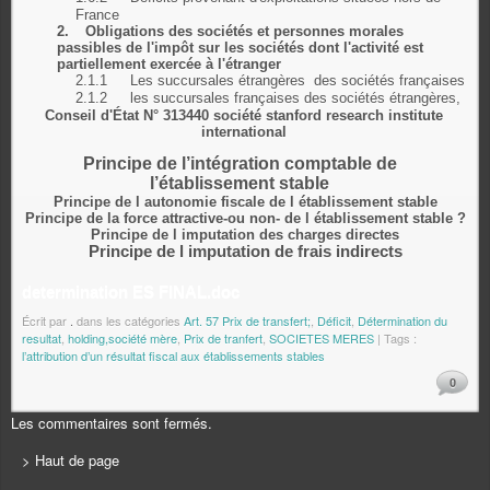
France
2.
Obligations des sociétés et personnes morales
passibles de l'impôt sur les sociétés dont l'activité est
partiellement exercée à l'étranger
2.1.1
Les succursales étrangères
des sociétés françaises
2.1.2
les succursales françaises des sociétés étrangères,
Conseil d'État N° 313440 société stanford research institute
international
Principe de l’intégration comptable de
l’établissement stable
Principe de l autonomie fiscale de l établissement stable
Principe de la force attractive-ou non- de l établissement stable ?
Principe de l imputation des charges directes
Principe de l imputation de frais indirects
determination ES FINAL.doc
Écrit par
.
dans les catégories
Art. 57 Prix de transfert;
,
Déficit
,
Détermination du
resultat
,
holding,société mère
,
Prix de tranfert
,
SOCIETES MERES
| Tags :
l’attribution d’un résultat fiscal aux établissements stables
0
Les commentaires sont fermés.
> Haut de page