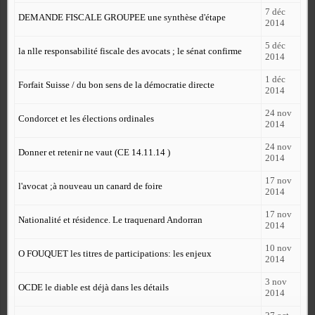
7 déc
DEMANDE FISCALE GROUPEE une synthèse d'étape
2014
5 déc
la nlle responsabilité fiscale des avocats ; le sénat confirme
2014
1 déc
Forfait Suisse / du bon sens de la démocratie directe
2014
24 nov
Condorcet et les élections ordinales
2014
24 nov
Donner et retenir ne vaut (CE 14.11.14 )
2014
17 nov
l'avocat ;à nouveau un canard de foire
2014
17 nov
Nationalité et résidence. Le traquenard Andorran
2014
10 nov
O FOUQUET les titres de participations: les enjeux
2014
3 nov
OCDE le diable est déjà dans les détails
2014