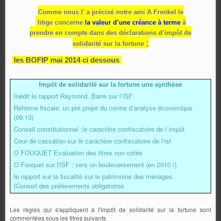
Comme nous l' a précisé notre ami A Frenkel le
litige concerne
la valeur d’une créance à terme
à
prendre en compte dans des déclarations d’impôt de
;
solidarité sur la fortune
les BOFIP mai 2014 ci dessous
Impôt de solidarité sur la fortune une synthèse
Inédit le rapport Raymond Barre sur l’ISF
Réforme fiscale; un pré projet du centre d’analyse économique
(09.13)
Conseil constitutionnel :le caractère confiscatoire de l impôt
Cour de cassation sur le caractère confiscatoire de l’isf
O FOUQUET Evaluation des titres non cotés
O Fouquet sur l'ISF : vers un bouleversement (en 2010 !)
le rapport sur la fiscalité sur le patrimoine des ménages.
(Conseil des prélèvements obligatoires
Les règles qui s'appliquent à l'impôt de solidarité sur la fortune sont
commentées sous les titres suivants