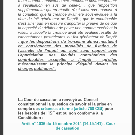
toute somme supplémentaire recouvrée postérieurement
à l'évaluation en sus de celle-ci ; que l'imposition
supplémentaire qui en résulte n'est ainsi pas soumise à
la condition que la créance avait été sous-évaluée à la
date du fait générateur de l'impôt ; que le contribuable
n'est ainsi pas en mesure d'apporter la preuve de ce que
la capacité du débiteur de payer une somme excédant la
valeur à laquelle la créance avait été évaluée résulte de
circonstances postérieures au fait générateur de l'impôt
;
que les dispositions du troisième alinéa instituent
en conséquence des modalités de fixation de
l'assiette de l'impôt qui sont sans rapport avec
l'appréciation des facultés contributives des
contribuables assujettis à l'impôt ; qu'elles
méconnaissent le principe d'égalité devant les
charges publiques
".
La Cour de cassation a renvoyé au Conseil
constitutionnel la question de savoir si la prise en
compte de
s créances à terme (article 760 CGI)
pour
les besoins de l'ISF est ou non conforme à la
Constitution :
Arrêt n° 1036 du 15 octobre 2014 (14-15.141) - Cour
de cassation