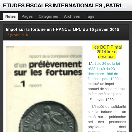
E
TUDES FISCALES INTERNATIONALES , PATRICK MICHAUD
Notes
Pages
Catégories
Archives
Tags
Impôt sur la fortune en FRANCE: QPC du 15 janvier 2015
15 janvier 2015
les BOFIP mai
2014 lire ci
dessous
L'
article 26 de la loi
n°88-1149 du 23
décembre 1988 de
finances pour 1989
a
institué un impôt
annuel de solidarité sur
la fortune à compter du
er
1
janvier 1989.
L'impôt de solidarité
sur la fortune est un
impôt sur le patrimoine
net des personnes
physiques, dont
certains biens