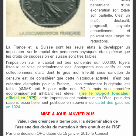
bénéficient d'une
exonération soit totale
soit partielle. C'est un
impôt déclaratif,
progressif, payable
annuellement et
pouvant faire l'objet de
réductions.
La France et la Suisse sont les seuls états à développer un
imposition sur le capital des personnes physiques étant précisé que
les droits de succession en suisse sont très faibles
l’imposition sur le capital est très concentré sur 300.000 foyers
fiscaux et vise principalement des épargnants non actifs et non
, dont le gros mot interdit sous sanction de
collectionneurs d’art
censure est de considérer que cette historique activité n’est pas
créatrice d’emplois pour le France,
.son rendement budgétaire est
faible (4MM€ soit 5 pour mille des PO ) mais son caractère
économiquement inhibant est élévé (
lire le rapport fondateur
officiel en 197
9
)
.cette imposition est maintenue en l’état pour des
raisons essentiellement politique en souvenir du
cartel des gauches
en 1924
MISE A JOUR JANVIER 2015
Valeur des créances à terme pour la détermination de
l’assiette des droits de mutation à titre gratuit et de l’ISF
Par une décision QPC datée du 15 janvier 2015 le Conseil