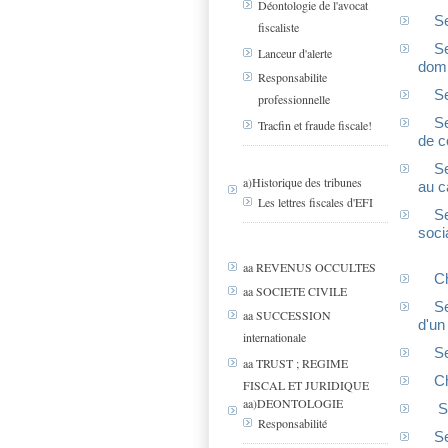
Déontologie de l'avocat
Se
fiscaliste
Se
Lanceur d'alerte
dom
Responsabilite
Se
professionnelle
Se
Tracfin et fraude fiscale!
de c
Se
a)Historique des tribunes
au c
Les lettres fiscales d'EFI
Se
soci
aa REVENUS OCCULTES
Ch
aa SOCIETE CIVILE
Se
aa SUCCESSION
d'un
internationale
Se
aa TRUST ; REGIME
Ch
FISCAL ET JURIDIQUE
aa)DEONTOLOGIE
Se
Responsabilité
Se