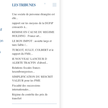
LES TRIBUNES
Une societe de personne étrangère est
elle...
rapport sur les moyens de la DGFiP
consacrés à...
if
REMISE EN CAUSE DU REGIME
HOLDING . France art...
LE BON IMPOT : assiette large et
ion
taux faible /...
TURGOT, SULLY, COLBERT et le
s
rapport du FMI(...
lE NOUVEAU LANCEUR D
ALERTE TRACFIN :d'abord...
Relations fiscales franco-
luxembourgeoises...
SIMPLIFICATION DU RESCRIT
VALEUR pour les PME
Fiscalité des successions
internationales...
Régime du contrôle des prix de
transfert