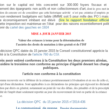
ition sur le capital est très concentré sur 300.000 foyers fiscaux et 
, dont le gros mot in
lement des épargnants non actifs et non collectionneurs d’art
ion de censure est de considérer que cette historique activité n’est pas créatrice d’emplois p
son rendement budgétaire est faible (4MM€ soit 5 pour mille des PO ) mais
re économiquement inhibant est élévé (
lire le rapport fondateur officie
ette imposition est maintenue en l’état pour des raisons essentiellement poli
enir du
cartel des gauches en 1924
MISE A JOUR JANVIER 2015
Valeur des créances à terme pour la détermination de
l’assiette des droits de mutation à titre gratuit et de l’ISF
décision QPC datée du 15 janvier 2015 le Conseil constitutionnel apprécie la
té à la Constitution de
l'article 760 du CGI.
rès avoir estimé conformes à la Constitution les deux premiers alinéas,
nsidère le troisième non conforme au principe d'égalité devant les charg
publiques.
l'article non conforme à la constitution
mme recouvrée sur le débiteur de la créance postérieurement à l'évaluation et en sus de celle-ci,
objet d'une déclaration. Sont applicables à ces déclarations les principes qui régissent les déclarat
ion par décès en général, notamment au point de vue des délais, des pénalités et de la prescript
ilité de l'impôt étant seulement reportée au jour du recouvrement de tout ou partie de la créance
se.
La décision QPC du 15 janvier 2015 n°2014-436
Dossier documentaire
Le communiqué de presse