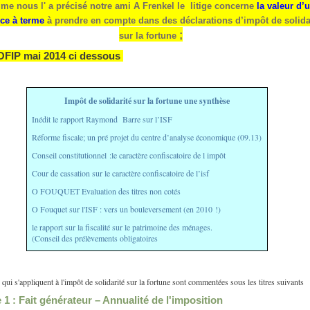
e nous l' a précisé notre ami A Frenkel le litige concerne
la valeur d’
ce à terme
à prendre en compte dans des déclarations d’impôt de solida
;
sur la fortune
OFIP mai 2014 ci dessous
Impôt de solidarité sur la fortune une synthèse
Inédit le rapport Raymond Barre sur l’ISF
Réforme fiscale; un pré projet du centre d’analyse économique (09.13)
Conseil constitutionnel :le caractère confiscatoire de l impôt
Cour de cassation sur le caractère confiscatoire de l’isf
O FOUQUET Evaluation des titres non cotés
O Fouquet sur l'ISF : vers un bouleversement (en 2010 !)
le rapport sur la fiscalité sur le patrimoine des ménages.
(Conseil des prélèvements obligatoires
 qui s'appliquent à l'impôt de solidarité sur la fortune sont commentées sous les titres suivants
e 1 : Fait générateur – Annualité de l'imposition