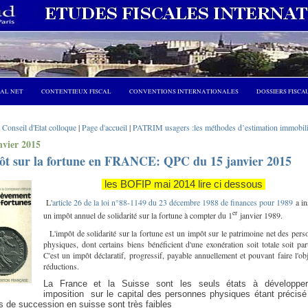
CAL NET
CONTENTIEUX FISCAL
CONVENTIONS INTERNATIONALES
DOSSIERS FISCA
 Conseil d'Etat colloque
|
Page d'accueil
|
PATRIM usagers :les méthodes d’estimation immobili
nvier 2015
ôt sur la fortune en FRANCE: QPC du 15 janvier 2015
les BOFIP mai 2014 lire ci dessous
L'
article 26 de la loi n°88-1149 du 23 décembre 1988 de finances pour 1989
a in
er
un impôt annuel de solidarité sur la fortune à compter du 1
janvier 1989.
L'impôt de solidarité sur la fortune est un impôt sur le patrimoine net des per
physiques, dont certains biens bénéficient d'une exonération soit totale soit part
C'est un impôt déclaratif, progressif, payable annuellement et pouvant faire l'ob
réductions.
La France et la Suisse sont les seuls états à développe
imposition sur le capital des personnes physiques étant précisé
ts de succession en suisse sont très faibles