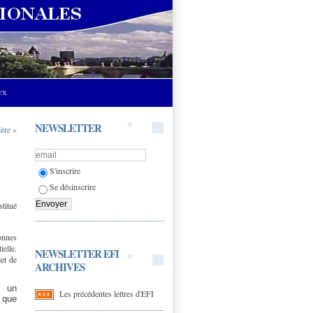
UX
NEWSLETTER
ère »
S'inscrire
Se désinscrire
stitué
sonnes
ielle.
NEWSLETTER EFI
jet de
ARCHIVES
r un
Les précédentes lettres d'EFI
 que