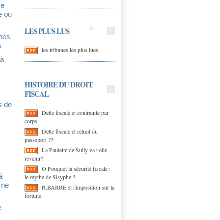
me
e ou
LES PLUS LUS
nnes
s
les tribunes les plus lues
 à
HISTOIRE DU DROIT
FISCAL
s de
Dette fiscale et contrainte par
corps
Dette fiscale et retrait du
passeport ??
La Paulette de Sully va t elle
revenir?
O Fouquet la sécurité fiscale :
à
le mythe de Sisyphe ?
 ne
R.BARRE et l'imposition sur la
fortune
é