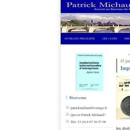
OUTILS DU FISCALISTE
LES + LUES
FIS
«
15 ja
Imp
Bienvenue
patrickmichaud@orange.fr
Qui est Patrick Michaud?
Tél+ 33 (0) 6 07 26 97 08
les droi