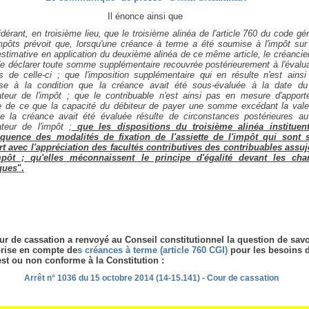
Il énonce ainsi que
dérant, en troisième lieu, que le troisième alinéa de l'article 760 du code gé
mpôts prévoit que, lorsqu'une créance à terme a été soumise à l'impôt sur
stimative en application du deuxième alinéa de ce même article, le créancie
e déclarer toute somme supplémentaire recouvrée postérieurement à l'évalua
 de celle-ci ; que l'imposition supplémentaire qui en résulte n'est ainsi
se à la condition que la créance avait été sous-évaluée à la date du 
teur de l'impôt ; que le contribuable n'est ainsi pas en mesure d'apporte
e de ce que la capacité du débiteur de payer une somme excédant la vale
le la créance avait été évaluée résulte de circonstances postérieures au 
teur de l'impôt ;
que les dispositions du troisième alinéa instituen
quence des modalités de fixation de l'assiette de l'impôt qui sont 
t avec l'appréciation des facultés contributives des contribuables assuje
mpôt ; qu'elles méconnaissent le principe d'égalité devant les cha
ques
".
ur de cassation a renvoyé au Conseil constitutionnel la question de savo
 prise en compte de
s créances à terme (article 760 CGI)
pour les besoins 
est ou non conforme à la Constitution :
Arrêt n° 1036 du 15 octobre 2014 (14-15.141) - Cour de cassation