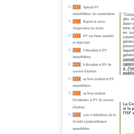
Spécial PV
immobilières :les exonérations
"
Consi
des i
Report et sursis
base e
d'imposition les textes
tenu d
en sus
PV sur biens meubles
soumi
généra
et objet d'art
preuv
b Résident et PV
laquel
généra
immobilières
consé
rappor
b Résident et PV de
à l'i
cession d'actions
publi
aa Non résident et PV
immobilières
aa Non résident
Dividendes et PV de cession
La Co
d'actions
si la
l'ISF 
a les 6 définitions de la
Société à prépondérance
immobilière