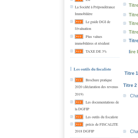
Titr
La Société à Prépondérance
Immobilière
Titr
Le guide DGI de
Titr
l'évaluation
Titr
Plus values
Titr
immobilières et résident
TAXE DE 3%
l
ire
Les outils du fiscaliste
Titre 
Brochure pratique
Titre 
2020 (déclaration des revenus
2019)
Chap
Les documentations de
la DGFIP
Les outils du fiscaliste
précis de FISCALITE
2018 DGFIP
Chap