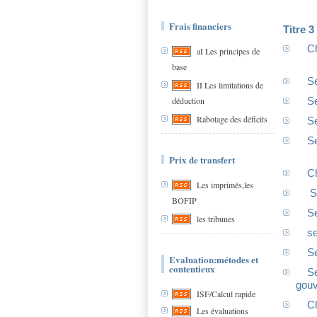
Frais financiers
Titre 3
Ch
aI Les principes de
base
Se
II Les limitations de
déduction
Se
Rabotage des déficits
Se
Se
Prix de transfert
Ch
Les imprimés,les
Se
BOFIP
Se
les tribunes
se
Se
Evaluation:métodes et
contentieux
Se
gouv
ISF/Calcul rapide
Ch
Les évaluations