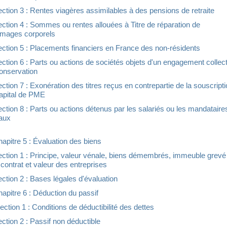
ction 3 : Rentes viagères assimilables à des pensions de retraite
ction 4 : Sommes ou rentes allouées à Titre de réparation de
mages corporels
ction 5 : Placements financiers en France des non-résidents
ction 6 : Parts ou actions de sociétés objets d'un engagement collect
onservation
ction 7 : Exonération des titres reçus en contrepartie de la souscript
apital de PME
ction 8 : Parts ou actions détenus par les salariés ou les mandataire
aux
apitre 5 : Évaluation des biens
ction 1 : Principe, valeur vénale, biens démembrés, immeuble grevé
 contrat et valeur des entreprises
ction 2 : Bases légales d'évaluation
apitre 6 : Déduction du passif
ction 1 : Conditions de déductibilité des dettes
ction 2 : Passif non déductible