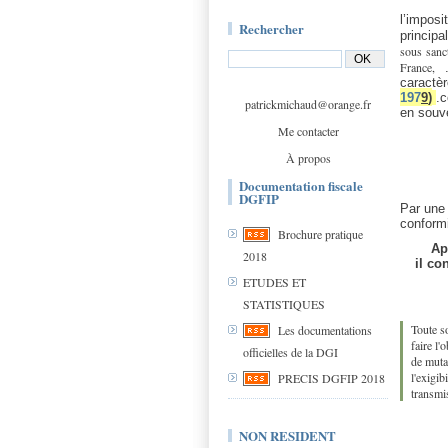
l’impos
Rechercher
principa
sous sanct
France,
.
caractè
197
9
)
.c
patrickmichaud@orange.fr
en souv
Me contacter
À propos
Documentation fiscale
DGFIP
Par une 
conformi
Brochure pratique
Ap
2018
il co
ETUDES ET
STATISTIQUES
Toute so
Les documentations
faire l'
officielles de la DGI
de mutat
l'exigib
PRECIS DGFIP 2018
transmi
NON RESIDENT