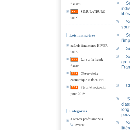
Se
fiscales
indi
SIMULATEURS
libé
2015
Se
soum
Lois financières
Se
l'im
aa Lois financières HIVER
Se
2016
Se
Loi sur la fraude
grou
fiscale
Fra
Observatoire
économique et fiscal EFI
Ch
Sécurité sociale:loi
pour 2019
Se
d'as
long
Catégories
peuv
a secrets professionnels
Se
Avocat
litté