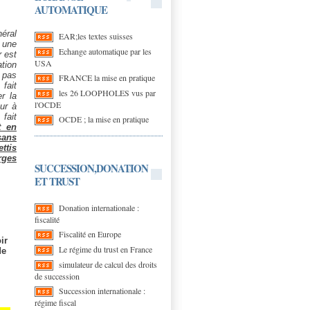
AUTOMATIQUE
néral
EAR;les textes suisses
 une
Echange automatique par les
r est
USA
tion
 pas
FRANCE la mise en pratique
fait
les 26 LOOPHOLES vus par
r la
l'OCDE
ur à
fait
OCDE ; la mise en pratique
t en
sans
ttis
rges
SUCCESSION,DONATION
ET TRUST
Donation internationale :
fiscalité
Fiscalité en Europe
ir
Le régime du trust en France
de
simulateur de calcul des droits
de succession
Succession internationale :
régime fiscal