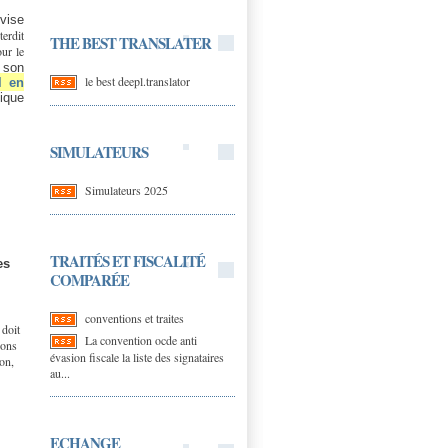
vise
terdit
THE BEST TRANSLATER
our le
 son
le best deepl.translator
l en
tique
SIMULATEURS
Simulateurs 2025
TRAITÉS ET FISCALITÉ
es
COMPARÉE
conventions et traites
 doit
La convention ocde anti
ions
évasion fiscale la liste des signataires
ion,
au...
ECHANGE