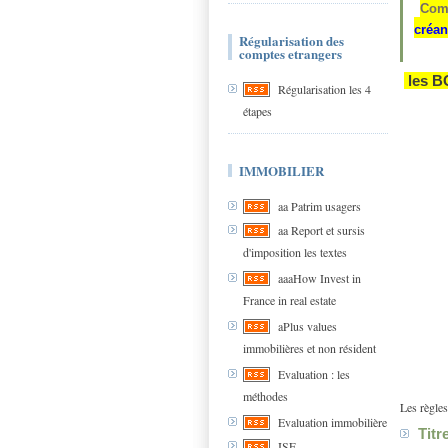
Comm
créan
Régularisation des
comptes etrangers
les B
Régularisation les 4
étapes
IMMOBILIER
aa Patrim usagers
aa Report et sursis
d'imposition les textes
aaaHow Invest in
France in real estate
aPlus values
immobilières et non résident
Evaluation : les
méthodes
Les règles
Evaluation immobilière
Titr
ISF