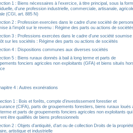
ction 1 : Biens nécessaires à l'exercice, à titre principal, sous la for
viduelle, d'une profession industrielle, commerciale, artisanale, agricol
rale (CGI, art. 885 N)
ction 2 : Profession exercées dans le cadre d'une société de perso
ise à l'impôt sur le revenu : Régime des parts ou actions de société
ction 3 : Professions exercées dans le cadre d'une société soumise
pôt sur les sociétés : Régime des parts ou actions de sociétés
ction 4 : Dispositions communes aux diverses sociétés
ction 5 : Biens ruraux donnés à bail à long terme et parts de
pements fonciers agricoles non exploitants (GFA) et biens situés hor
nce
apitre 4 : Autres exonérations
ction 1 : Bois et forêts, compte d'investissement forestier et
surance (CIFA), parts de groupements forestiers, biens ruraux loués 
 terme et parts de groupements fonciers agricoles non exploitants qui
ent être qualifiés de biens professionnels
ction 2 : Objets d'antiquité, d'art ou de collection Droits de la propriét
raire, artistique et industrielle