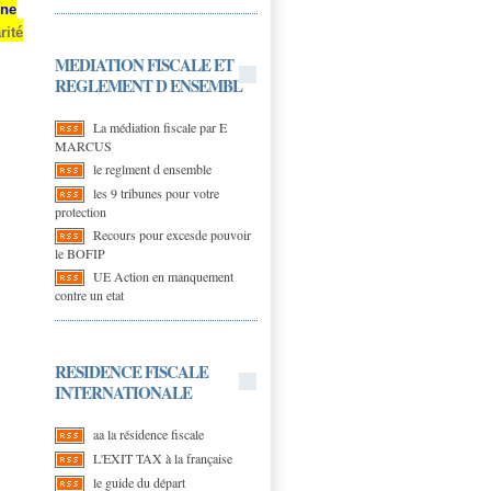
une
rité
MEDIATION FISCALE ET
REGLEMENT D ENSEMBL
La médiation fiscale par E
MARCUS
le reglment d ensemble
les 9 tribunes pour votre
protection
Recours pour excesde pouvoir
le BOFIP
UE Action en manquement
contre un etat
RESIDENCE FISCALE
INTERNATIONALE
aa la résidence fiscale
L'EXIT TAX à la française
le guide du départ