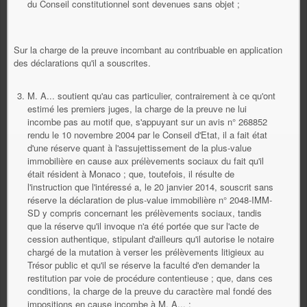
du Conseil constitutionnel sont devenues sans objet ;
Sur la charge de la preuve incombant au contribuable en application
des déclarations qu'il a souscrites.
M. A... soutient qu'au cas particulier, contrairement à ce qu'ont
estimé les premiers juges, la charge de la preuve ne lui
incombe pas au motif que, s'appuyant sur un avis n° 268852
rendu le 10 novembre 2004 par le Conseil d'Etat, il a fait état
d'une réserve quant à l'assujettissement de la plus-value
immobilière en cause aux prélèvements sociaux du fait qu'il
était résident à Monaco ; que, toutefois, il résulte de
l'instruction que l'intéressé a, le 20 janvier 2014, souscrit sans
réserve la déclaration de plus-value immobilière n° 2048-IMM-
SD y compris concernant les prélèvements sociaux, tandis
que la réserve qu'il invoque n'a été portée que sur l'acte de
cession authentique, stipulant d'ailleurs qu'il autorise le notaire
chargé de la mutation à verser les prélèvements litigieux au
Trésor public et qu'il se réserve la faculté d'en demander la
restitution par voie de procédure contentieuse ; que, dans ces
conditions, la charge de la preuve du caractère mal fondé des
impositions en cause incombe à M. A... ;