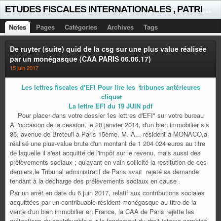
E
TUDES FISCALES INTERNATIONALES , PATRICK MICHAUD
Notes
Pages
Catégories
Archives
Tags
De ruyter (suite) quid de la csg sur une plus value réalisée
par un monégasque (CAA PARIS 06.06.17)
15 juin 2017
Les lettres fiscales d'EFI Pour lire les tribunes antérieures
cliquer
La lettre EFI du 19 JUIN pdf
Pour placer dans votre dossier 'les lettres d'EFI" sur votre bureau
A l'occasion de la cession, le 20 janvier 2014, d'un bien immobilier sis
86, avenue de Breteuil à Paris 15ème, M. A.., résident à MONACO.a
réalisé une plus-value brute d'un montant de 1 204 024 euros au titre
de laquelle il s'est acquitté de l'impôt sur le revenu, mais aussi des
prélèvements sociaux ; qu'ayant en vain sollicité la restitution de ces
derniers,le Tribunal administratif de Paris avait rejeté sa demande
tendant à la décharge des prélèvements sociaux en cause
;
Par un arrêt en date du 6 juin 2017, relatif aux contributions sociales
acquittées par un contribuable résident monégasque au titre de la
vente d'un bien immobilier en France, la CAA de Paris rejette les
prétentions du contribuable sur le fondement du droit interne combiné