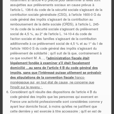
assujetties aux prélèvements sociaux en cause prévus à
l'article L. 136-6 du code de la sécurité sociale s'agissant de la
contribution sociale généralisée (CSG), à l'article 1600-0 G du
code général des impôts s'agissant de la contribution au
remboursement de la dette sociale (CRDS), à l'article L. 245-
14 du code de la sécurité sociale s'agissant du prélèvement
social de 4,5 %, au 2° de l'article L. 14-10-4 du code de
l'action sociale et des familles s'agissant de la contribution
additionnelle à ce prélèvement social de 4,5 % et au 1° du I de
l'article 1600-0 S du code général des impôts s'agissant du
prélèvement de solidarité ; qu'il suit de là que, contrairement à
ce que soutient M. A..., l
'administration fiscale était
légalement fondée à examiner s'il était fiscalement
domicilié ...au sens de l'article 4 B du code général des
impôts, sans que l'intéressé puisse utilement se prévaloir
des stipulations de la convention fiscale
franco-
monégasque qui, en tout état de cause, ne concerne que
l'impôt sur le revenu ;
Considérant qu'il résulte des dispositions de l'article 4 B du
code général des impôts que les personnes qui exercent en
France une activité professionnelle sont considérées comme y
ayant leur domicile fiscal, à moins qu'elles ne justifient que
cette dernière y est exercée à titre accessoire ; qu'il en est de