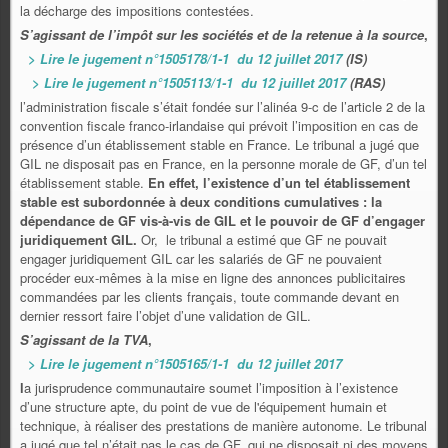
la décharge des impositions contestées.
S’agissant de l’impôt sur les sociétés et de la retenue à la source
,
> Lire le jugement n°1505178/1-1 du 12 juillet 2017
(IS)
> Lire le jugement n°1505113/1-1 du 12 juillet 2017
(RAS)
l’administration fiscale s’était fondée sur l’alinéa 9-c de l’article 2 de la
convention fiscale franco-irlandaise qui prévoit l’imposition en cas de
présence d’un établissement stable en France. Le tribunal a jugé que
GIL ne disposait pas en France, en la personne morale de GF, d’un tel
établissement stable.
En effet, l’existence d’un tel établissement
stable est subordonnée à deux conditions cumulatives : la
dépendance de GF vis-à-vis de GIL et le pouvoir de GF d’engager
juridiquement GIL.
Or, le tribunal a estimé que GF ne pouvait
engager juridiquement GIL car les salariés de GF ne pouvaient
procéder eux-mêmes à la mise en ligne des annonces publicitaires
commandées par les clients français, toute commande devant en
dernier ressort faire l’objet d’une validation de GIL.
S’agissant de la TVA
,
> Lire le jugement n°1505165/1-1 du 12 juillet 2017
l
a jurisprudence communautaire soumet l’imposition à l’existence
d’une structure apte, du point de vue de l'équipement humain et
technique, à réaliser des prestations de manière autonome. Le tribunal
a jugé que tel n’était pas le cas de GF, qui ne disposait ni des moyens