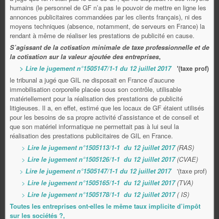
humains (le personnel de GF n’a pas le pouvoir de mettre en ligne les
annonces publicitaires commandées par les clients français), ni des
moyens techniques (absence, notamment, de serveurs en France) la
rendant à même de réaliser les prestations de publicité en cause.
S’agissant de la cotisation minimale de taxe professionnelle et de
la cotisation sur la valeur ajoutée des entreprises
,
> Lire le jugement n°1505147/1-1 du 12 juillet 2017
'(taxe prof)
le tribunal a jugé que GIL ne disposait en France d’aucune
immobilisation corporelle placée sous son contrôle, utilisable
matériellement pour la réalisation des prestations de publicité
litigieuses. Il a, en effet, estimé que les locaux de GF étaient utilisés
pour les besoins de sa propre activité d’assistance et de conseil et
que son matériel informatique ne permettait pas à lui seul la
réalisation des prestations publicitaires de GIL en France.
>
Lire le jugement n°1505113/1-1 du 12 juillet 2017
(RAS)
>
Lire le jugement n°1505126/1-1 du 12 juillet 2017
(CVAE)
>
Lire le jugement n°1505147/1-1 du 12 juillet 2017
'(taxe prof)
>
Lire le jugement n°1505165/1-1 du 12 juillet 2017
(TVA)
>
Lire le jugement n°1505178/1-1 du 12 juillet 2017
( IS)
Toutes les entreprises ont-elles le même taux implicite d’impôt
sur les sociétés ?,