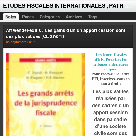
E
TUDES FISCALES INTERNATIONALES , PATRICK MICHAUD
Notes
Pages
Catégories
Archives
Tags
Aff wendel-editis : Les gains d'un un apport cession sont
des plus vaLues (CE 27/6/19
05 septembre 2019
Les lettres fiscales
d'EFI Pour lire les
tribunes antérieures
cliquer
Pour recevoir
la lettre
EFI, inscrivez-vous en
haut à droite
Les plus values
réalisées par
des cadres d un
apport cession
dans pa cadre
d’une societe
civile sont des