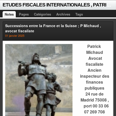
E
TUDES FISCALES INTERNATIONALES , PATRICK MICHAUD
Notes
Pages
Catégories
Archives
Tags
Successions entre la France et la Suisse ; P Michaud ,
avocat fiscaliste
01 janvier 2025
Patrick
Michaud
Avocat
fiscaliste
Ancien
inspecteur des
finances
publiques
24 rue de
Madrid 75008
,
port 00 33 06
07 269 708