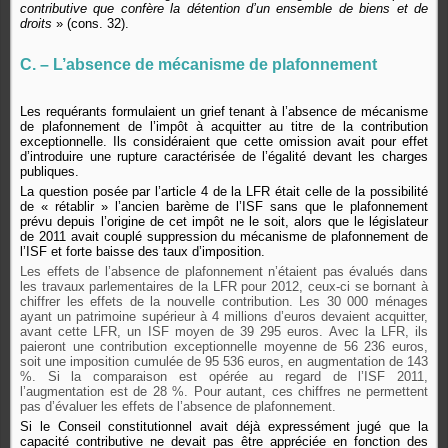
contributive que confère la détention d’un ensemble de biens et de
droits
» (cons. 32).
C. – L’absence de mécanisme de plafonnement
Les requérants formulaient un grief tenant à l’absence de mécanisme
de plafonnement de l’impôt à acquitter au titre de la contribution
exceptionnelle. Ils considéraient que cette omission avait pour effet
d’introduire une rupture caractérisée de l’égalité devant les charges
publiques.
La question posée par l’article 4 de la LFR était celle de la possibilité
de « rétablir » l’ancien barème de l’ISF sans que le plafonnement
prévu depuis l’origine de cet impôt ne le soit, alors que le législateur
de 2011 avait couplé suppression du mécanisme de plafonnement de
l’ISF et forte baisse des taux d’imposition.
Les effets de l’absence de plafonnement n’étaient pas évalués dans
les travaux parlementaires de la LFR pour 2012, ceux-ci se bornant à
chiffrer les effets de la nouvelle contribution. Les 30 000 ménages
ayant un patrimoine supérieur à 4 millions d’euros devaient acquitter,
avant cette LFR, un ISF moyen de 39 295 euros. Avec la LFR, ils
paieront une contribution exceptionnelle moyenne de 56 236 euros,
soit une imposition cumulée de 95 536 euros, en augmentation de 143
%. Si la comparaison est opérée au regard de l’ISF 2011,
l’augmentation est de 28 %. Pour autant, ces chiffres ne permettent
pas d’évaluer les effets de l’absence de plafonnement.
Si le Conseil constitutionnel avait déjà expressément jugé que la
capacité contributive ne devait pas être appréciée en fonction des