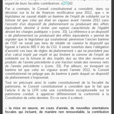
[20]
regard de leurs facultés contributives
»
42.
Par
a contrario
, le Conseil constitutionnel a considéré, dans sa
décision sur la loi de finances rectificative pour 2012, que «
le
législateur ne saurait établir un barème de l’impôt de solidarité sur la
fortune tel que celui qui était en vigueur avant l’année 2012 sans
l’assortir d’un dispositif de plafonnement ou produisant des effets
équivalents destiné à éviter une rupture caractérisée de l’égalité
devant les charges publiques
» (cons. 33). La référence à un dispositif
«
de plafonnement ou produisant des effets équivalents
» permet de
signaler que le législateur qui souhaiterait pérenniser l’ancien barème
de l’ISF ne serait pas tenu de rétablir
ne varietur
le dispositif qui
figurait à l’article 885 V
bis
du CGI. Il serait toutefois dans l’obligation
d’assortir ces taux de règles de plafonnement «
qui ne procèdent pas
d’un calcul impôt par impôt et qui limitent la somme de l’impôt de
solidarité sur la fortune et des impôts dus au titre des revenus et
produits de l’année précédente à une fraction totale des revenus nets
de l’année précédente
» (cons. 33). Par ailleurs, en évoquant un
barème tel que celui en vigueur avant l’année 2012, le Conseil
constitutionnel ne préjuge pas du barème à partir duquel un dispositif
de plafonnement s’imposerait.
Tout en précisant ainsi le cadre constitutionnel de la fiscalité du
patrimoine, le Conseil constitutionnel a considéré que le fait que
l’article 4 de la LFR crée une contribution exceptionnelle sur le
patrimoine conduit à apprécier différemment la conformité à la
Constitution de cette dernière. En ce sens il a relevé :
– la mise en oeuvre, en cours d’année, de nouvelles orientations
fiscales qui incluent, de manière non renouvelable, la contribution