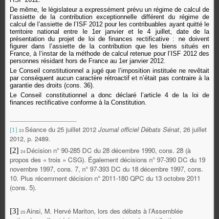
De même, le législateur a expressément prévu un régime de calcul de
l’assiette de la contribution exceptionnelle différent du régime de
calcul de l’assiette de l’ISF 2012 pour les contribuables ayant quitté le
territoire national entre le 1er janvier et le 4 juillet, date de la
présentation du projet de loi de finances rectificative : ne doivent
figurer dans l’assiette de la contribution que les biens situés en
France, à l’instar de la méthode de calcul retenue pour l’ISF 2012 des
personnes résidant hors de France au 1er janvier 2012.
Le Conseil constitutionnel a jugé que l’imposition instituée ne revêtait
par conséquent aucun caractère rétroactif et n’était pas contraire à la
garantie des droits (cons. 36).
Le Conseil constitutionnel a donc déclaré l’article 4 de la loi de
finances rectificative conforme à la Constitution.
Séance du 25 juillet 2012
Journal officiel Débats Sénat
, 26 juillet
[1]
23
2012, p. 2489.
Décision n° 90-285 DC du 28 décembre 1990, cons. 28 (à
[2]
24
propos des « trois » CSG). Également décisions n° 97-390 DC du 19
novembre 1997, cons. 7, n° 97-393 DC du 18 décembre 1997, cons.
10. Plus récemment décision n° 2011-180 QPC du 13 octobre 2011
(cons. 5).
Ainsi, M. Hervé Mariton, lors des débats à l’Assemblée
[3]
25