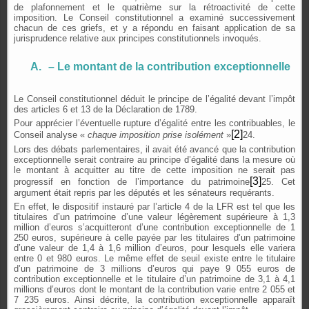
de plafonnement et le quatrième sur la rétroactivité de cette
imposition. Le Conseil constitutionnel a examiné successivement
chacun de ces griefs, et y a répondu en faisant application de sa
jurisprudence relative aux principes constitutionnels invoqués.
A.
– Le montant de la contribution exceptionnelle
Le Conseil constitutionnel déduit le principe de l’égalité devant l’impôt
des articles 6 et 13 de la Déclaration de 1789.
Pour apprécier l’éventuelle rupture d’égalité entre les contribuables, le
[2]
Conseil analyse «
chaque imposition prise isolément
»
24.
Lors des débats parlementaires, il avait été avancé que la contribution
exceptionnelle serait contraire au principe d’égalité dans la mesure où
le montant à acquitter au titre de cette imposition ne serait pas
[3]
progressif en fonction de l’importance du patrimoine
25. Cet
argument était repris par les députés et les sénateurs requérants.
En effet, le dispositif instauré par l’article 4 de la LFR est tel que les
titulaires d’un patrimoine d’une valeur légèrement supérieure à 1,3
million d’euros s’acquitteront d’une contribution exceptionnelle de 1
250 euros, supérieure à celle payée par les titulaires d’un patrimoine
d’une valeur de 1,4 à 1,6 million d’euros, pour lesquels elle variera
entre 0 et 980 euros. Le même effet de seuil existe entre le titulaire
d’un patrimoine de 3 millions d’euros qui paye 9 055 euros de
contribution exceptionnelle et le titulaire d’un patrimoine de 3,1 à 4,1
millions d’euros dont le montant de la contribution varie entre 2 055 et
7 235 euros. Ainsi décrite, la contribution exceptionnelle apparaît