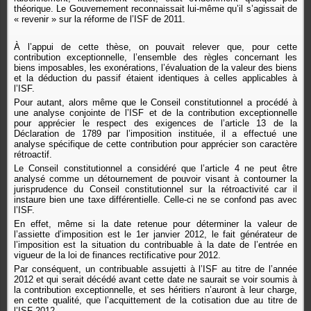
théorique. Le Gouvernement reconnaissait lui-même qu’il s’agissait de
« revenir » sur la réforme de l’ISF de 2011.
À l’appui de cette thèse, on pouvait relever que, pour cette
contribution exceptionnelle, l’ensemble des règles concernant les
biens imposables, les exonérations, l’évaluation de la valeur des biens
et la déduction du passif étaient identiques à celles applicables à
l’ISF.
Pour autant, alors même que le Conseil constitutionnel a procédé à
une analyse conjointe de l’ISF et de la contribution exceptionnelle
pour apprécier le respect des exigences de l’article 13 de la
Déclaration de 1789 par l’imposition instituée, il a effectué une
analyse spécifique de cette contribution pour apprécier son caractère
rétroactif.
Le Conseil constitutionnel a considéré que l’article 4 ne peut être
analysé comme un détournement de pouvoir visant à contourner la
jurisprudence du Conseil constitutionnel sur la rétroactivité car il
instaure bien une taxe différentielle. Celle-ci ne se confond pas avec
l’ISF.
En effet, même si la date retenue pour déterminer la valeur de
l’assiette d’imposition est le 1er janvier 2012, le fait générateur de
l’imposition est la situation du contribuable à la date de l’entrée en
vigueur de la loi de finances rectificative pour 2012.
Par conséquent, un contribuable assujetti à l’ISF au titre de l’année
2012 et qui serait décédé avant cette date ne saurait se voir soumis à
la contribution exceptionnelle, et ses héritiers n’auront à leur charge,
en cette qualité, que l’acquittement de la cotisation due au titre de
l’ISF 2012.