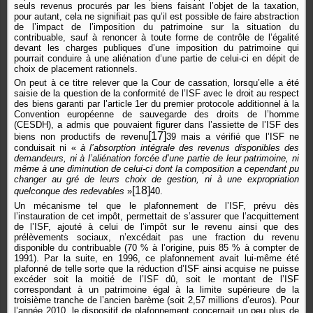
seuls revenus procurés par les biens faisant l’objet de la taxation,
pour autant, cela ne signifiait pas qu’il est possible de faire abstraction
de l’impact de l’imposition du patrimoine sur la situation du
contribuable, sauf à renoncer à toute forme de contrôle de l’égalité
devant les charges publiques d’une imposition du patrimoine qui
pourrait conduire à une aliénation d’une partie de celui-ci en dépit de
choix de placement rationnels.
On peut à ce titre relever que la Cour de cassation, lorsqu’elle a été
saisie de la question de la conformité de l’ISF avec le droit au respect
des biens garanti par l’article 1er du premier protocole additionnel à la
Convention européenne de sauvegarde des droits de l’homme
(CESDH), a admis que pouvaient figurer dans l’assiette de l’ISF des
[17]
biens non productifs de revenu
39 mais a vérifié que l’ISF ne
conduisait ni «
à l’absorption intégrale des revenus disponibles des
demandeurs, ni à l’aliénation forcée d’une partie de leur patrimoine, ni
même à une diminution de celui-ci dont la composition a cependant pu
changer au gré de leurs choix de gestion, ni à une expropriation
[18]
quelconque des redevables
»
40.
Un mécanisme tel que le plafonnement de l’ISF, prévu dès
l’instauration de cet impôt, permettait de s’assurer que l’acquittement
de l’ISF, ajouté à celui de l’impôt sur le revenu ainsi que des
prélèvements sociaux, n’excédait pas une fraction du revenu
disponible du contribuable (70 % à l’origine, puis 85 % à compter de
1991). Par la suite, en 1996, ce plafonnement avait lui-même été
plafonné de telle sorte que la réduction d’ISF ainsi acquise ne puisse
excéder soit la moitié de l’ISF dû, soit le montant de l’ISF
correspondant à un patrimoine égal à la limite supérieure de la
troisième tranche de l’ancien barème (soit 2,57 millions d’euros). Pour
l’année 2010, le dispositif de plafonnement concernait un peu plus de