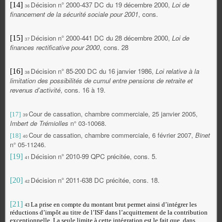
Décision n° 2000-437 DC du 19 décembre 2000,
Loi de
[14]
36
financement de la sécurité sociale pour 2001
, cons.
Décision n° 2000-441 DC du 28 décembre 2000,
Loi de
[15]
37
finances rectificative pour 2000
, cons. 28
Décision n° 85-200 DC du 16 janvier 1986,
Loi relative à la
[16]
38
limitation des possibilités de cumul entre pensions de retraite et
revenus d’activité
, cons. 16 à 19.
Cour de cassation, chambre commerciale, 25 janvier 2005,
[17]
39
Imbert de Trémiolles
n° 03-10068.
Cour de cassation, chambre commerciale, 6 février 2007,
Binet
[18]
40
n° 05-11246.
Décision n° 2010-99 QPC précitée, cons. 5.
[19]
41
Décision n° 2011-638 DC précitée, cons. 18.
[20]
42
[21]
La prise en compte du montant brut permet ainsi d’intégrer les
43
réductions d’impôt au titre de l’ISF dans l’acquittement de la contribution
exceptionnelle. La seule limite à cette intégration est le fait que, dans