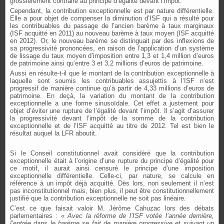
grossièrement contraire au principe d’égalité devant l’impôt.
Cependant, la contribution exceptionnelle est par nature différentielle.
Elle a pour objet de compenser la diminution d’ISF qui a résulté pour
les contribuables du passage de l’ancien barème à taux marginaux
(ISF acquitté en 2011) au nouveau barème à taux moyen (ISF acquitté
en 2012). Or, le nouveau barème se distinguait par des inflexions de
sa progressivité prononcées, en raison de l’application d’un système
de lissage du taux moyen d’imposition entre 1,3 et 1,4 million d’euros
de patrimoine ainsi qu’entre 3 et 3,2 millions d’euros de patrimoine.
Aussi en résulte-t-il que le montant de la contribution exceptionnelle à
laquelle sont soumis les contribuables assujettis à l’ISF n’est
progressif de manière continue qu’à partir de 4,33 millions d’euros de
patrimoine. En deçà, la variation du montant de la contribution
exceptionnelle a une forme sinusoïdale. Cet effet a justement pour
objet d’éviter une rupture de l’égalité devant l’impôt. Il s’agit d’assurer
la progressivité devant l’impôt de la somme de la contribution
exceptionnelle et de l’ISF acquitté au titre de 2012. Tel est bien le
résultat auquel la LFR aboutit.
Si le Conseil constitutionnel avait considéré que la contribution
exceptionnelle était à l’origine d’une rupture du principe d’égalité pour
ce motif, il aurait ainsi censuré le principe d’une imposition
exceptionnelle différentielle. Celle-ci, par nature, se calcule en
référence à un impôt déjà acquitté. Dès lors, non seulement il n’est
pas inconstitutionnel mais, bien plus, il peut être constitutionnellement
justifié que la contribution exceptionnelle ne soit pas linéaire.
C’est ce que faisait valoir M. Jérôme Cahuzac lors des débats
parlementaires : «
Avec la réforme de l’ISF votée l’année dernière,
l’entrée dans le barème se fait de manière progressive et suivant un