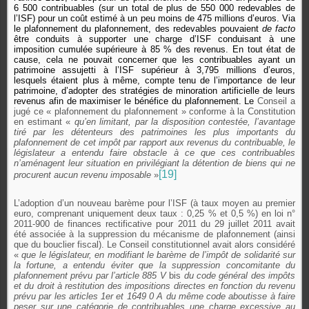
6 500 contribuables (sur un total de plus de 550 000 redevables de
l’ISF) pour un coût estimé à un peu moins de 475 millions d’euros. Via
le plafonnement du plafonnement, des redevables pouvaient
de facto
être conduits à supporter une charge d’ISF conduisant à une
imposition cumulée supérieure à 85 % des revenus. En tout état de
cause, cela ne pouvait concerner que les contribuables ayant un
patrimoine assujetti à l’ISF supérieur à 3,795 millions d’euros,
lesquels étaient plus à même, compte tenu de l’importance de leur
patrimoine, d’adopter des stratégies de minoration artificielle de leurs
revenus afin de maximiser le bénéfice du plafonnement. Le
Conseil a
jugé ce « plafonnement du plafonnement » conforme à la Constitution
en estimant «
qu’en limitant, par la disposition contestée, l’avantage
tiré par les détenteurs des patrimoines les plus importants du
plafonnement de cet impôt par rapport aux revenus du contribuable, le
législateur a entendu faire obstacle à ce que ces contribuables
n’aménagent leur situation en privilégiant la détention de biens qui ne
[19]
procurent aucun revenu imposable
»
L’adoption d’un nouveau barème pour l’ISF (à taux moyen au premier
euro, comprenant uniquement deux taux : 0,25 % et 0,5 %) en loi n°
2011-900 de finances rectificative pour 2011 du 29 juillet 2011 avait
été associée à la suppression du mécanisme de plafonnement (ainsi
que du bouclier fiscal). Le Conseil constitutionnel avait alors considéré
«
que le législateur, en modifiant le barème de l’impôt de solidarité sur
la fortune, a entendu éviter que la suppression concomitante du
plafonnement prévu par l’article 885 V
bis
du code général des impôts
et du droit à restitution des impositions directes en fonction du revenu
prévu par les articles 1er et 1649 0 A du même code aboutisse à faire
peser sur une catégorie de contribuables une charge excessive au