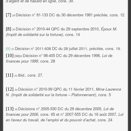
d’argent et de hasard en ligne
, cons. 39.
Décision n° 81-133 DC du 30 décembre 1981 précitée, cons. 12
[7]
29
Décision n° 2010-44 QPC du 29 septembre 2010,
Époux M.
[8]
30
(Impôt de solidarité sur la fortune)
, cons. 14
Décision n° 2011-638 DC du 28 juillet 2011, précitée, cons. 19.
[9]
31
Décision n° 98-405 DC du 29 décembre 1998,
Loi de
[10]
32
[10]
finances pour 1999
, cons. 28
Ibid.,
cons. 27.
[11]
33
Décision n° 2010-99 QPC du 11 février 2011,
Mme Laurence
[12]
34
N. (Impôt de solidarité sur la fortune – Plafonnement)
, cons. 5
Décisions n° 2005-530 DC du 29 décembre 2005,
Loi de
[13]
35
finances pour 2006
, cons. 65 et n° 2007-555 DC du 16 août 2007,
Loi
en faveur du travail, de l’emploi et du pouvoir d’achat
, cons. 24