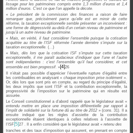
lissage pour les patrimoines compris entre 1,3 million d’euros et 1,4
million d’euros. C’est ce que l’on appelle la décote.
«
Le président de la commission des finances a raison de faire
remarquer que, précisément parce qu’elle est en miroir de cette
réforme, la taxation exceptionnelle semble présenter un inconvénient :
une forme de dégressivité au-delà d’un certain niveau de patrimoine et
jusqu’à un autre niveau de patrimoine.
«
Mais, en vérité, il faut considérer l’ensemble puisque la cotisation
acquittée au titre de l’ISF réformée l’année dernière s’impute sur la
taxation exceptionnelle.
(…)
«
Mais, dès lors que la cotisation ISF s’impute sur cette taxation
exceptionnelle, il me paraît audacieux d’indiquer que l’une et l’autre
sont indépendantes : c’est l’ensemble qu’il faut considérer, et cet
[4]
ensemble est bien progressif
. »
26
Il n’était pas possible d’apprécier l’éventuelle rupture d’égalité entre
les contribuables en analysant «
chaque imposition prise isolément
».
Or, dès lors que sont pris en compte, au regard du principe d’égalité,
les deux impôts que sont l’ISF et la contribution exceptionnelle, la
progressivité de l’imposition sur le patrimoine qui en résulte est
assurée.
Le Conseil constitutionnel a d’abord rappelé que le législateur avait «
entendu mettre en place une imposition différentielle par rapport à
l’impôt de solidarité sur la fortune dû au titre de 2012
» (cons. 31). Il a
ensuite indiqué que les règles d’assiette de la contribution
exceptionnelle étaient identiques à celles relatives à l’assiette de
[5]
l’ISF
27 . Il a enfin considéré que le législateur avait «
retenu des
tranches et des taux d’imposition qui assurent, en prenant en compte