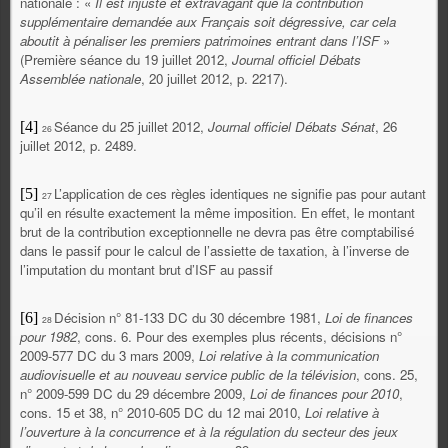
nationale : «
Il est injuste et extravagant que la contribution
supplémentaire demandée aux Français soit dégressive, car cela
aboutit à pénaliser les premiers patrimoines entrant dans l’ISF
»
(Première séance du 19 juillet 2012,
Journal officiel Débats
Assemblée nationale
, 20 juillet 2012, p. 2217).
Séance du 25 juillet 2012,
Journal officiel Débats Sénat
, 26
[4]
26
juillet 2012, p. 2489.
L’application de ces règles identiques ne signifie pas pour autant
[5]
27
qu’il en résulte exactement la même imposition. En effet, le montant
brut de la contribution exceptionnelle ne devra pas être comptabilisé
dans le passif pour le calcul de l’assiette de taxation, à l’inverse de
l’imputation du montant brut d’ISF au passif
Décision n° 81-133 DC du 30 décembre 1981,
Loi de finances
[6]
28
pour 1982
, cons. 6. Pour des exemples plus récents, décisions n°
2009-577 DC du 3 mars 2009,
Loi relative à la communication
audiovisuelle et au nouveau service public de la télévision
, cons. 25,
n° 2009-599 DC du 29 décembre 2009,
Loi de finances pour 2010
,
cons. 15 et 38, n° 2010-605 DC du 12 mai 2010,
Loi relative à
l’ouverture à la concurrence et à la régulation du secteur des jeux