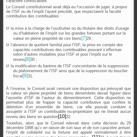
caractère confiscatoire.
Le Conseil constitutionnel avait déjà eu l’occasion de juger, à propos
de l’ISF ou de l’impôt l’ayant précédé, que respectaient la faculté
contributive des contribuables :
Ø
la mise à la charge de l’usufruitier ou du titulaire des droits d’usage
ou d’habitation de l’impôt sur les grandes fortunes portant sur la
[7]
valeur en pleine propriété de ces biens
29 ;
Ø
l’absence de quotient familial pour l’ISF, la prise en compte des
capacités contributives des contribuables pouvant s’effectuer
selon d’autres modalités pour l’ISF et pour l’impôt sur le
[8]
revenu
30 ;
Ø
la modification du barème de l’ISF concomitante de la suppression
du plafonnement de l’ISF ainsi que de la suppression du bouclier
[9]
fiscal
31.
À l’inverse, le Conseil avait censuré une disposition qui prévoyait que
la valeur en pleine propriété de biens démembrés devait figurer dans
l’assiette d’ISF de l’auteur du démembrement. Cette disposition ne
permettait plus de frapper la capacité contributive que confère la
détention d’un ensemble de biens, car elle pouvait conduire à
assujettir à l’ISF un contribuable nu-propriétaire qui ne tirerait aucun
[10]
revenu des biens en question
32.
Toutefois, alors que le Conseil relevait dans cette décision du 29
décembre 1998 qu’«
en raison de son taux et de son caractère annuel,
l’impôt de solidarité sur la fortune est appelé normalement à être