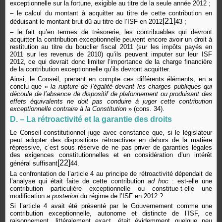
exceptionnelle sur la fortune, exigible au titre de la seule année 2012 ;
– le calcul du montant à acquitter au titre de cette contribution en
[21]
déduisant le montant brut dû au titre de l’ISF en 2012
43 ;
– le fait qu’en termes de trésorerie, les contribuables qui devront
acquitter la contribution exceptionnelle peuvent encore avoir un droit à
restitution au titre du bouclier fiscal 2011 (sur les impôts payés en
2011 sur les revenus de 2010) qu’ils peuvent imputer sur leur ISF
2012, ce qui devrait donc limiter l’importance de la charge financière
de la contribution exceptionnelle qu’ils devront acquitter.
Ainsi, le Conseil, prenant en compte ces différents éléments, en a
conclu que «
la rupture de l’égalité devant les charges publiques qui
découle de l’absence de dispositif de plafonnement ou produisant des
effets équivalents ne doit pas conduire à juger cette contribution
exceptionnelle contraire à la Constitution
» (cons. 34).
D. – La rétroactivité et la garantie des droits
Le Conseil constitutionnel juge avec constance que, si le législateur
peut adopter des dispositions rétroactives en dehors de la matière
répressive, c’est sous réserve de ne pas priver de garanties légales
des exigences constitutionnelles et en considération d’un intérêt
[22]
général suffisant
44.
La confrontation de l’article 4 au principe de rétroactivité dépendait de
l’analyse qui était faite de cette contribution
ad hoc
: est-elle une
contribution particulière exceptionnelle ou constitue-t-elle une
modification
a posteriori
du régime de l’ISF en 2012 ?
Si l’article 4 avait été présenté par le Gouvernement comme une
contribution exceptionnelle, autonome et distincte de l’ISF, ce
raisonnement, littéralement exact, était évidemment quelque peu