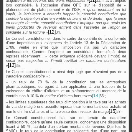
[11]
acquitté sur les revenus des biens imposables
»
33, il avait depuis
lors considéré, à l’occasion d’une QPC sur le dispositif de «
plafonnement du plafonnement » de l’ISF, «
qu’en instituant un tel
impôt, le législateur a entendu frapper la capacité contributive que
confère la détention d’un ensemble de biens et de droits ; que la prise
en compte de cette capacité contributive n’implique pas que seuls les
biens productifs de revenus entrent dans l’assiette de l’impôt de
[12]
solidarité sur la fortune
»
34.
Le Conseil constitutionnel, dans le cadre du contrôle de la conformité
d’une imposition aux exigences de l’article 13 de la Déclaration de
1789, vérifie en effet que l’imposition n’a pas un caractère
confiscatoire. Comme l’exprime un considérant formulé à deux
reprises récemment : «
cette exigence
(d’égalité devant l’impôt)
ne
serait pas respectée si l’impôt revêtait un caractère confiscatoire
[13]
»
35.
Le Conseil constitutionnel a ainsi déjà jugé que n’avaient pas de «
caractère confiscatoire
» :
– un taux de 70 % de la contribution sur les entreprises
pharmaceutiques, eu égard à son application à une fraction de la
croissance du chiffre d’affaires et au plafonnement du montant de la
[14]
contribution à 10 % du chiffre d’affaires hors taxes
36 ;
– les limites supérieures des taux d’imposition à la taxe sur les achats
de viande malgré une assiette reposant sur le montant des achats et
[15]
non le chiffre d’affaires et la faiblesse des niveaux de marge
37.
Le Conseil constitutionnel n’a, sur ce terrain du caractère
confiscatoire, opéré qu’une seule censure, concernant une disposition
fixant à 50 %, au-delà d’un certain montant de revenus (2,5 fois le
SMIC), le taux de la contribution de solidarité due, d’une part, par