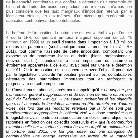
de la capacité contributive que confère la détention d’un ensemble de
biens et de droits, des biens non productifs de revenus. Il n’a pas non
plus considéré que les taux marginaux d’imposition retenus par le
législateur étaient, en eux-mêmes, d’un niveau qui excèderait les
capacités contributives des contribuables.
Le barème de l’imposition du patrimoine qui est « rétabli » par l’article
4 de la LFR, comprenant un taux marginal supérieur de 1,8 %
(introduit en 1999) et un
seuil d’entrée dans l’imposition à 1,3 million
d’euros de patrimoine (seuil appliqué pour la première fois à l’ISF
2011), tout comme l’assiette de cette imposition, comportant une
exonération de nombreux biens et droits (biens professionnels,
oeuvres d’art…), conduisent à une imposition du patrimoine
étroitement apparentée à celle qui avait pesé sur une telle détention
en 2011. Cette imposition est en cohérence avec l’objectif poursuivi
par le législateur : alourdir l’imposition pesant sur les contribuables
détenteurs des patrimoines importants tout en renforçant la
progressivité de cette imposition.
Le Conseil constitutionnel, après avoir rappelé qu’il «
ne dispose pas
d’un pouvoir général d’appréciation et de décision de même nature que
celui du Parlement
» et qu’il «
ne saurait rechercher si les objectifs
que s’est assignés le législateur auraient pu être atteints par d’autres
voies, dès lors que les modalités retenues par la loi ne sont pas
manifestement inappropriées à l’objectif visé
» a donc considéré que
le législateur avait fondé son appréciation sur des critères objectifs et
rationnels en fonction des objectifs poursuivis et «
que la contribution
exceptionnelle sur la fortune, combinée avec l’impôt de solidarité sur
la fortune pour 2012, ne fait pas peser sur une catégorie de
contribuables une charge excessive au regard de la capacité