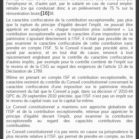
l’employeur et, d’autre part, par le salarié en cas de cumul emploi-
retraite (ce qui conduisait donc à un prélèvement de 75 % sur la
[16]
rémunération brute)
38.
Le caractère confiscatoire de la contribution exceptionnelle, pas plus
que la rupture du principe d’égalité devant l’impôt, ne pouvait être
apprécié en analysant «
chaque imposition prise isolément
». La
contribution exceptionnelle ayant le caractère d’une imposition sur le
patrimoine s’ajoutant directement à l’ISF, il n’était pas possible de ne
pas examiner le caractère confiscatoire de cette contribution sans
prendre en compte l’ISF. Si le Conseil n’avait pas procédé ainsi, il
aurait par avance, et en tout état de cause, renoncé à tout
raisonnement englobant pour le contrôle du caractère confiscatoire
d’autres impôts, par exemple pour le contrôle combiné de l’impôt sur
le revenu et de la CSG au regard des exigences de l’article 13 de la
Déclaration de 1789.
Même en prenant en compte ISF et contribution exceptionnelle, le
caractère restreint du contrôle du Conseil constitutionnel concernant le
caractère confiscatoire d’une imposition sur le patrimoine résulte
notamment du fait que le Conseil a jugé, dans sa décision n° 2010-44
QPC du 29 septembre 2010 précitée, que l’ISF n’est pas un impôt sur
le revenu du capital mais sur le capital lui-même.
Le Conseil constitutionnel a maintenu son approche globalisée de
l’ISF et de la contribution exceptionnelle, retenue pour apprécier le
principe d’égalité devant l’impôt, pour examiner la contribution
exceptionnelle au regard des capacités contributives des
contribuables.
Le Conseil constitutionnel n’a pas remis en cause sa jurisprudence la
plus récente relative à l’ISF, qui permet de prendre en compte, au titre