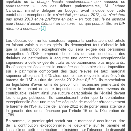
équitable de la charge fiscale supplémentaire que suppose ce
redressement
». Lors des débats parlementaires, M. Jérôme
Cahuzac, ministre délégué au budget, avait indiqué que cette
contribution exceptionnelle «
n’existait pas avant 2012, elle n’existera
pas après 2013 et ne préfigure en rien – en tout cas, je ne dispose
pour l’heure d’aucun élément en ce sens – ce que pourrait être un ISF
[1]
réformé à nouveau
»
Les députés comme les sénateurs requérants contestaient cet article
en faisant valoir plusieurs griefs. Ils dénonçaient tout d’abord le fait
que la contribution exceptionnelle qui sera exigée des personnes
assujetties à l’ISF comprend des effets de seuil conduisant des
titulaires de patrimoines à acquitter une contribution exceptionnelle
supérieure à celle exigée de titulaires de patrimoines plus importants.
Ils dénonçaient également le caractère confiscatoire d’une imposition
sur le patrimoine comportant des taux relevés (le taux marginal
supérieur atteignant 1,8 % alors que le taux moyen le plus élevé du
barème de l’ISF au titre de l’année 2012 était 0,5 %). Ils reprochaient
au législateur d’avoir omis de prévoir un mécanisme permettant de
limiter le montant de cette imposition en fonction des revenus du
contribuable, créant ainsi une rupture caractérisée de l’égalité devant
les charges publiques. Ils considéraient enfin que la contribution
exceptionnelle était une manière déguisée de modifier rétroactivement
le barème de l’ISF au titre de l’année 2012 et de porter ainsi atteinte à
la garantie des droits énoncée par l’article 16 de la Déclaration de
1789.
En somme, le premier grief portait sur le montant à acquitter au titre
de la contribution exceptionnelle, le deuxième sur le barème et
l’assiette de cette contribution, le troisième sur l’absence de dispositif