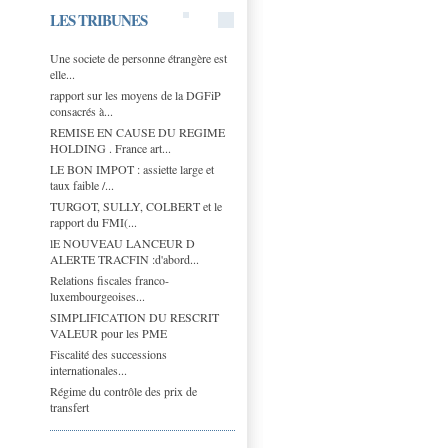
LES TRIBUNES
Une societe de personne étrangère est
elle...
rapport sur les moyens de la DGFiP
consacrés à...
REMISE EN CAUSE DU REGIME
HOLDING . France art...
LE BON IMPOT : assiette large et
taux faible /...
TURGOT, SULLY, COLBERT et le
rapport du FMI(...
lE NOUVEAU LANCEUR D
ALERTE TRACFIN :d'abord...
Relations fiscales franco-
luxembourgeoises...
SIMPLIFICATION DU RESCRIT
VALEUR pour les PME
Fiscalité des successions
internationales...
Régime du contrôle des prix de
transfert