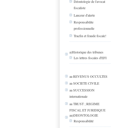
Déontologie de l'avocat
fiscaliste
Lanceur d'alerte
Responsabilite
professionnelle
Tracfin et fraude fiscale!
a)Historique des tribunes
Les lettres fiscales d'EFI
aa REVENUS OCCULTES
aa SOCIETE CIVILE
aa SUCCESSION
internationale
aa TRUST ; REGIME
FISCAL ET JURIDIQUE
aa)DEONTOLOGIE
Responsabilité