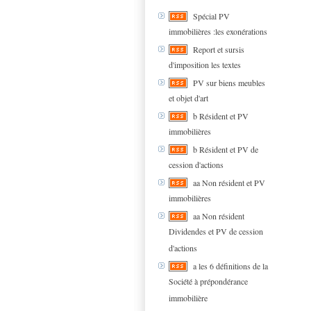
Spécial PV
immobilières :les exonérations
Report et sursis
d'imposition les textes
PV sur biens meubles
et objet d'art
b Résident et PV
immobilières
b Résident et PV de
cession d'actions
aa Non résident et PV
immobilières
aa Non résident
Dividendes et PV de cession
d'actions
a les 6 définitions de la
Société à prépondérance
immobilière