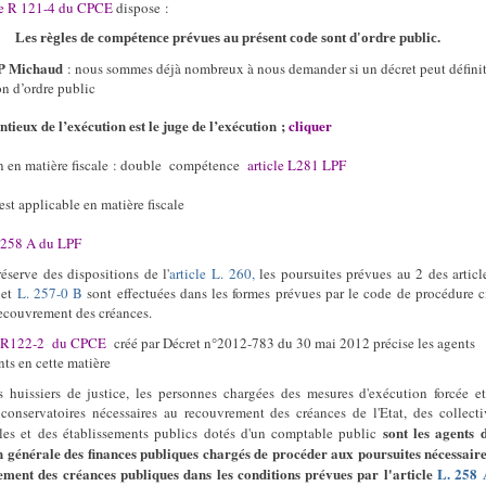
cle R 121-4 du CPCE
dispose :
Les règles de compétence prévues au présent code sont d'ordre public.
 P Michaud
: nous sommes déjà nombreux à nous demander si un décret peut défini
on d’ordre public
ntieux de l’exécution est le juge de l’exécution ;
cliquer
n en matière fiscale : double
compétence
article L281 LPF
st applicable en matière fiscale
L258 A du LPF
réserve des dispositions de l'
article L. 260,
les poursuites prévues au 2 des artic
A
et
L. 257-0 B
sont effectuées dans les formes prévues par le code de procédure c
recouvrement des créances.
e R122-2
du CPCE
créé par Décret n°2012-783 du 30 mai 2012 précise les agents
ts en cette matière
s huissiers de justice, les personnes chargées des mesures d'exécution forcée e
conservatoires nécessaires au recouvrement des créances de l'Etat, des collecti
sont les agents 
iales et des établissements publics dotés d'un comptable public
n générale des finances publiques chargés de procéder aux poursuites nécessair
ment des créances publiques dans les conditions prévues par l'article
L. 258 