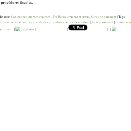
 procédures fiscales.
lié dans
Contentieux du recouvrement
,
Du Recouvrement et sursis
,
Sursis de paiement
| Tags :
x du recouvrement fiscal-
,
code des procedures civiles d'execution
|
Lien permanent
|
Commentai
mprimer
|
|
Facebook
|
|
|
|
|