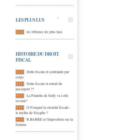
LES PLUS LUS
les tribunes les plus lues
HISTOIRE DU DROIT
FISCAL
Dette fiscale et contrainte par
corps
Dette fiscale et retrait du
passeport ??
La Paulette de Sully va t elle
revenir?
O Fouquet la sécurité fiscale :
le mythe de Sisyphe ?
R.BARRE et l'imposition sur la
fortune