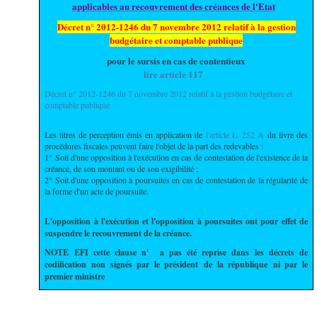
applicables au recouvrement des créances de l'Etat
Décret n° 2012-1246 du 7 novembre 2012 relatif à la gestion
budgétaire et comptable publique
pour le sursis en cas de contentieux
lire article 117
Décret n° 2012-1246 du 7 novembre 2012 relatif à la gestion budgétaire et
comptable publique
Les titres de perception émis en application de
l'article L. 252 A
du livre des
procédures fiscales peuvent faire l'objet de la part des redevables :
1° Soit d'une opposition à l'exécution en cas de contestation de l'existence de la
créance, de son montant ou de son exigibilité ;
2° Soit d'une opposition à poursuites en cas de contestation de la régularité de
la forme d'un acte de poursuite.
L'opposition à l'exécution et l'opposition à poursuites ont pour effet de
suspendre le recouvrement de la créance.
NOTE EFI cette clause n' a pas été reprise dans les décrets de
codification non signés par le président de la république ni par le
premier ministre