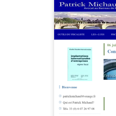
OUTILS DU FISCALISTE
LES + LUES
FIS
06 ju
Cont
Bienvenue
patrickmichaud@orange.fr
Qui est Patrick Michaud?
Tél+ 33 (0) 6 07 26 97 08