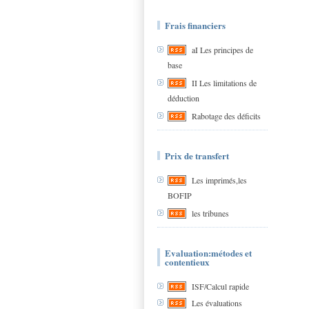
Frais financiers
aI Les principes de
base
II Les limitations de
déduction
Rabotage des déficits
Prix de transfert
Les imprimés,les
BOFIP
les tribunes
Evaluation:métodes et
contentieux
ISF/Calcul rapide
Les évaluations