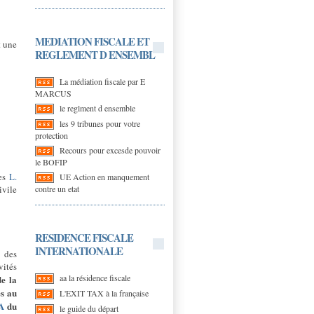
MEDIATION FISCALE ET
t une
REGLEMENT D ENSEMBL
La médiation fiscale par E
MARCUS
le reglment d ensemble
les 9 tribunes pour votre
protection
Recours pour excesde pouvoir
le BOFIP
les
L.
UE Action en manquement
ivile
contre un etat
RESIDENCE FISCALE
INTERNATIONALE
t des
vités
aa la résidence fiscale
de la
es au
L'EXIT TAX à la française
A
du
le guide du départ