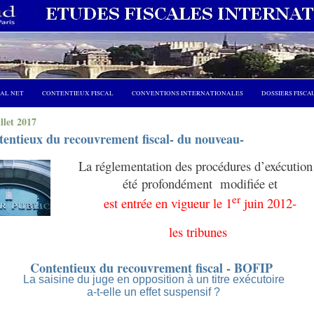
CAL NET
CONTENTIEUX FISCAL
CONVENTIONS INTERNATIONALES
DOSSIERS FISCA
illet 2017
entieux du recouvrement fiscal- du nouveau-
La réglementation des procédures d’exécution
été profondément modifiée et
er
est entrée en vigueur le 1
juin 2012-
les tribunes
Contentieux du recouvrement fiscal - BOFIP
La saisine du juge en opposition à un titre exécutoire
a-t-elle un effet suspensif ?