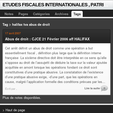
E
TUDES FISCALES INTERNATIONALES , PATRICK MICHAUD
Notes
Pages
Catégories
Archives
Tags
Tag > halifax tva abus de droit
17 avril 2007
Abus de droit : CJCE 21 Février 2006 aff HALIFAX
Cet arrêt définit un abus de droit comme une opération a but
essentiellment fiscal , définition plus large que la définition interne
française La sixième directive doit être interprétée en ce sens qu’elle
s’oppose au droit de l’assujetti de déduire la taxe sur la valeur ajoutée
acquittée en amont lorsque les opérations fondant ce droit sont
constitutives d’une pratique abusive. La constatation de l’existence
d’une pratique abusive exige, -d’une part, que les opérations en
cause, malgré l’application formelle des conditions prévues par les...
Lire la suite
0
Écrit par
.
Plus de notes disponibles.
> Haut de page