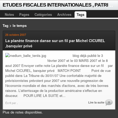
E
TUDES FISCALES INTERNATIONALES , PATRICK MICHAUD
Notes
Pages
Catégories
Archives
Tags
Tag > le temps
26 octobre 2007
La planète finance danse sur un fil par Michel CICUREL
,banquier privé
blog déjà publié le 3
février 2007 et le 03 MARS 2007 et le 8
aout 2007 Envoyer cette note La planète finance danse sur un fil par
Michel CICUREL, banquier privé MATCH POINT Point de vue
publié dans La Tribune du 30/01/07 Une confortable majorité de
prévisionnistes prévoient pour 2007 une nouvelle progression de
l'économie mondiale et des marchés d'actions, avec de très bonnes
raisons. L'atterrissage de la production américaine s'effectue en
douceur. POUR LIRE LA SUITE et...
Lire la suite
0
Écrit par
.
Plus de notes disponibles.