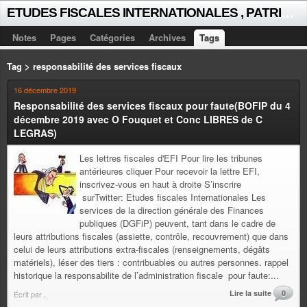
E
TUDES FISCALES INTERNATIONALES , PATRICK MICHAUD
Notes
Pages
Catégories
Archives
Tags
Tag > responsabilité des services fiscaux
16 décembre 2019
Responsabilité des services fiscaux pour faute(BOFIP du 4
décembre 2019 avec O Fouquet et Conc LIBRES de C
LEGRAS)
Les lettres fiscales d'EFI Pour lire les tribunes
antérieures cliquer Pour recevoir la lettre EFI,
inscrivez-vous en haut à droite S’inscrire
surTwitter: Etudes fiscales Internationales Les
services de la direction générale des Finances
publiques (DGFiP) peuvent, tant dans le cadre de
leurs attributions fiscales (assiette, contrôle, recouvrement) que dans
celui de leurs attributions extra-fiscales (renseignements, dégâts
matériels), léser des tiers : contribuables ou autres personnes. rappel
historique la responsabilite de l’administration fiscale pour faute:...
Lire la suite
0
Écrit par
.