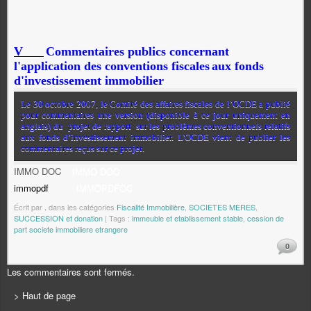
V
Commentaires publics concernant
l'application des conventions fiscales
aux fonds
d'investissement immobilier
Le 30 octobre 2007, le Comité des affaires fiscales de l’OCDE a publié
pour commentaires une version (disponible à ce jour uniquement en
anglais) du
projet de rapport
sur les problèmes conventionnels relatifs
aux fonds d’investissement immobilier. L'OCDE vient de publier les
commentaires reçus sur ce projet.
IMMO DOC
IMMO DOC
immopdf
IMMOPDF
OC
Écrit par
.
dans les catégories
Fiscalité Immobilière
,
SOCIETES MERES
,
SUCCESSION et donation
| Tags :
immeuble et etablissement stable
,
cession de
part societe immobiliere etrangere
0
Les commentaires sont fermés.
> Haut de page