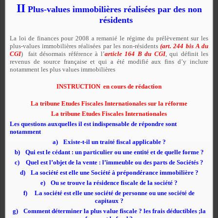
II
Plus-values immobilières réalisées par des non
résidents
La loi de finances pour 2008 a remanié le régime du prélèvement sur les
plus-values immobilières réalisées par les non-résidents
(
art. 244 bis A du
CGI
) fait désormais référence à l’
article 164 B du CGI
, qui définit les
revenus de source française et qui a été modifié aux fins d’y inclure
notamment les plus values immobilières
INSTRUCTION en cours de rédaction
La tribune Etudes Fiscales Internationales sur la réforme
La tribune Etudes Fiscales Internationales
Les questions auxquelles il est indispensable de répondre sont
notamment
a)
Existe-t-il un traité fiscal applicable
?
b)
Qui est le cédant : un particulier ou une entité et de quelle forme ?
c)
Quel est l’objet de la vente : l’immeuble ou des parts de Sociétés ?
d)
La société est elle une Société à prépondérance immobilière ?
e)
Ou se trouve la résidence fiscale de la société ?
f)
La société est elle une société de personne ou une société de
capitaux ?
g)
Comment déterminer la plus value fiscale ? les frais déductibles ;la