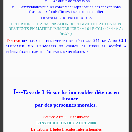
IV
Les droits de succession
V
Commentaires publics concernant l'application des conventions
fiscales aux fonds d'investissement immobilier
TRAVAUX PARLEMENTAIRES
PRÉCISION ET HARMONISATION DU RÉGIME FISCAL DES NON
RÉSIDENTS EN MATIÈRE IMMOBILIÈRE art 164 B CGI et 244 bis A (
Art 27 )
Tableau
des taux du prélèvement de
l’article 244 bis A du CGI
applicable
aux plus-values
de cession de titres de société à
prépondérance immobilière
par les non résidents
I---
Taxe de 3 % sur les immeubles détenus en
France
par des personnes morales.
Source
Art 990 F et suivant
L’INSTRUCTION DU 8 AOUT 2008
La tribune Etudes Fiscales Internationales