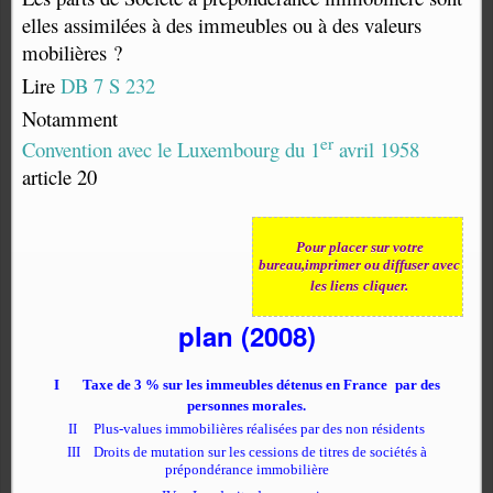
elles assimilées à des immeubles ou à des valeurs
mobilières ?
Lire
DB 7 S 232
Notamment
er
Convention avec le Luxembourg du 1
avril 1958
article 20
Pour placer sur votre
bureau,imprimer ou diffuser avec
les liens
cliquer.
plan (2008)
I
Taxe de 3 % sur les immeubles détenus en France
par des
personnes morales.
II
Plus-values immobilières réalisées par des non résidents
III
Droits de mutation sur les cessions de titres de sociétés à
prépondérance immobilière