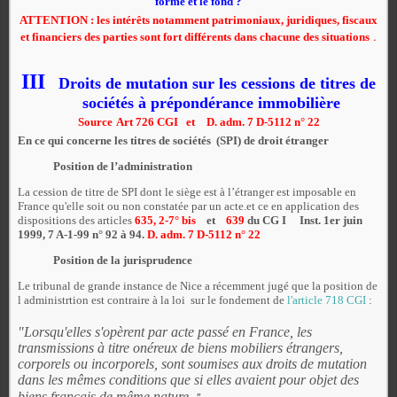
forme et le fond ?
ATTENTION : les intérêts notamment patrimoniaux, juridiques, fiscaux
.
et financiers des parties sont fort différents dans chacune des situations
III
Droits de mutation sur les cessions de titres de
sociétés à prépondérance immobilière
Source
Art 726 CGI
et
D. adm. 7 D-5112 n° 22
En ce qui concerne les titres de sociétés (SPI) de droit étranger
Position de l’administration
La cession de titre de SPI dont le siège est à l’étranger est imposable en
France qu'elle soit ou non constatée par un acte.et ce en application des
dispositions des articles
635, 2-7° bis
et
639
du CG I Inst. 1er juin
1999, 7 A-1-99 n° 92 à 94.
D. adm. 7 D-5112 n° 22
Position de la jurisprudence
Le tribunal de grande instance de Nice a récemment jugé que la position de
l administrtion est contraire à la loi sur le fondement de
l'article 718 CGI
:
"Lorsqu'elles s'opèrent par acte passé en France, les
transmissions à titre onéreux de biens mobiliers étrangers,
corporels ou incorporels, sont soumises aux droits de mutation
dans les mêmes conditions que si elles avaient pour objet des
"
biens français de même nature.